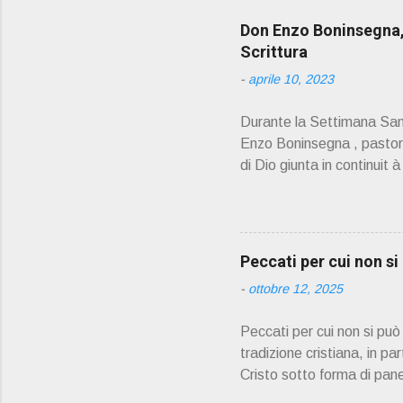
Don Enzo Boninsegna, 
Scrittura
-
aprile 10, 2023
Durante la Settimana Sant
Enzo Boninsegna , pastoral
di Dio giunta in continuit 
Oliosi v orrei contribuire
scelto come Confessore.
PRESENTAZIONE" D on En
045 8201679 – Cell. 33
Peccati per cui non s
prete, ho letto un belli
-
ottobre 12, 2025
Peccati per cui non si pu
tradizione cristiana, in pa
Cristo sotto forma di pane
partecipare alla comunione