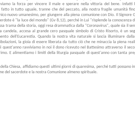
iceviamo la forza per vincere il male e sperare nella vittoria del bene. Infatti
 fatto in tutto uguale, tranne che del peccato, alla nostra fragile umanità fino
nico nuovo umanesimo, per giungere alla piena comunione con Dio. Il Signore 
erdote è "la luce del mondo" (Gv 8,12), perché in Lui "risplende la conoscenza de
ssa trama della storia, oggi resa drammatica dalla "Coronavirus", quale sia il sen
a candela, accesa al grande cero pasquale simbolo di Cristo Risorto, è un se
ento dell'Eucarestia. Quando la nostra vita naturale si lascia illuminare dall
bolazioni, la gioia di essere liberata da tutto ciò che ne minaccia la piena real
di quest'anno ravviviamo in noi il dono ricevuto nel Battesimo attraverso il se
rimo. E alimentiamo i limiti della liturgia pasquale di quest'anno con tanta pre
ella Chiesa, affidiamo questi ultimi giorni di quaresima, perché tutti possano 
ione del sacerdote e la nostra Comunione almeno spirituale.