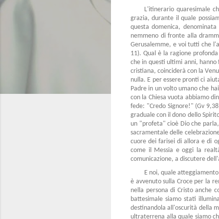
L'itinerario quaresimale c
grazia, durante il quale possiam
questa domenica, denominata 
nemmeno di fronte alla drammati
Gerusalemme, e voi tutti che l'am
11). Qual è la ragione profonda
che in questi ultimi anni, hanno
cristiana, coinciderà con la Venu
nulla. E per essere pronti ci aiu
Padre in un volto umano che hai
con la Chiesa vuota abbiamo dinn
fede: "Credo Signore!" (Gv 9,38
graduale con il dono dello Spir
un "profeta" cioè Dio che parla,
sacramentale delle celebrazione 
cuore dei farisei di allora e di 
come il Messia e oggi la realtà
comunicazione, a discutere dell'ac
E noi, quale atteggiamento 
è avvenuto sulla Croce per la r
nella persona di Cristo anche 
battesimale siamo stati illumin
destinandola all'oscurità della 
ultraterrena alla quale siamo chi