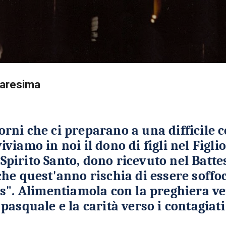
Passa ai contenuti principali
uaresima
iorni che ci preparano a una difficile 
iviamo in noi il dono di figli nel Figli
 Spirito Santo, dono ricevuto nel Batte
he quest'anno rischia di essere soffoc
s". Alimentiamola con la preghiera ver
pasquale e la carità verso i contagiati