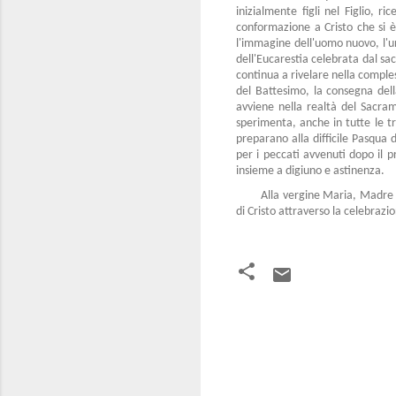
inizialmente figli nel Figlio, r
conformazione a Cristo che si è
l'immagine dell'uomo nuovo, l'u
dell'Eucarestia celebrata dal sac
continua a rivelare nella comple
del Battesimo, la consegna dell
avviene nella realtà del Sacram
sperimenta, anche in tutte le tri
preparano alla difficile Pasqua 
per i peccati avvenuti dopo il p
insieme a digiuno e astinenza.
Alla vergine Maria, Madre d
di Cristo attraverso la celebraz
C
o
m
m