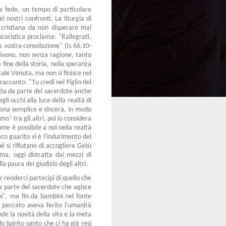
la fede, un tempo di particolare
 nostri confronti. La liturgia di
 cristiana da non disperare mai
caristica proclama: "Rallegrati,
la vostra consolazione" (Is 66,10-
vivono, non senza ragione, tanto
fine della storia, nella speranza
tale Venuta, ma non si finisce nel
racconto: "Tu credi nel Figlio del
tia da parte del sacerdote anche
i occhi alla luce della realtà di
sona semplice e sincera, in modo
 tra gli altri, poi lo considera
me è possibile a noi nella realtà
co guarito vi è l'indurimento del
hé si rifiutano di accogliere Gesù
rma, oggi distratta dai mezzi di
a paura del giudizio degli altri.
 renderci partecipi di quello che
a parte del sacerdote che agisce
i", ma fin da bambini nel fonte
l peccato aveva ferito l'umanità
de la novità della vita e la meta
o Spirito santo che ci ha già resi