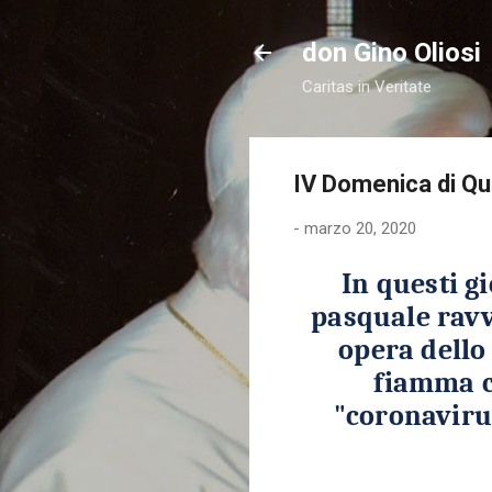
don Gino Oliosi
Caritas in Veritate
IV Domenica di Q
-
marzo 20, 2020
In questi g
pasquale
ravv
opera dello
fiamma c
"coronaviru