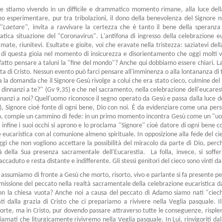
he stiamo vivendo in un difficile e drammatico momento rimane, alla luce del
o esperimentare, pur tra tribolazioni, il dono della benevolenza del Signore nei
"
Laetare",
invita a ravvivare la certezza che è tanto il bene della speranza
ca situazione del "Coronavirus". L'antifona di ingresso della celebrazione eu
ate, riunitevi. Esultate e gioite, voi che eravate nella tristezza: saziatevi del
 di questa gioia nel momento di insicurezza e disorientamento che oggi molti 
 fatto pensare a taluni la "fine del mondo"? Anche qui dobbiamo essere chiari. La 
ta di Cristo. Nessun evento può farci pensare all'imminenza o alla lontananza di 
ta la domanda che il Signore Gesù rivolge a colui che era stato cieco, culmine del 
 dinnanzi a te?" (Gv 9,35) e che nel sacramento, nella celebrazione dell'eucares
anzi a noi? Quell'uomo riconosce il segno operato da Gesù e passa dalla luce degl
), Signore cioè fonte di ogni bene, Dio con noi. È da evidenziare come una per
ito, compie un cammino di fede: in un primo momento incontra Gesù come un "uomo"
 infine i suoi occhi si aprono e lo proclama "Signore" cioè datore di ogni bene co
eucaristica con al comunione almeno spirituale. In opposizione alla fede del cie
oggi che non vogliono accettare la possibilità del miracolo da parte di Dio, perc
 della Sua presenza sacramentale dell'Eucarestia. La folla, invece, si soffe
caduto e resta distante e indifferente. Gli stessi genitori del cieco sono vinti dall
assumiamo di fronte a Gesù che morto, risorto, vivo e parlante si fa presente per
emissione del peccato nella realtà sacramentale della celebrazione eucaristica d
con la chiesa vuota? Anche noi a causa del peccato di Adamo siamo nati "ciech
ati dalla grazia di Cristo che ci prepariamo a rivivere nella Veglia pasquale. I
morte, ma in Cristo, pur dovendo passare attraverso tutte le conseguenze, risplen
amati che liturgicamente rivivremo nella Veglia pasquale. In Lui, rinvigoriti dall