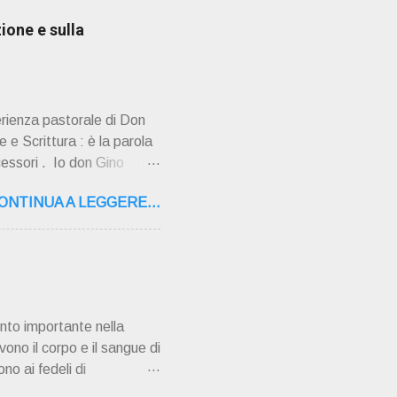
ione e sulla
erienza pastorale di Don
 e Scrittura : è la parola
cessori . Io don Gino
ultimi tempi di vita l'ho
ONTINUA A LEGGERE...
o la sua "
,16 – 37134 Verona Tel.
"secolo" fa, da giovane
AMPAGNA ". È ispira...
nto importante nella
vono il corpo e il sangue di
no ai fedeli di
 pentimento e la