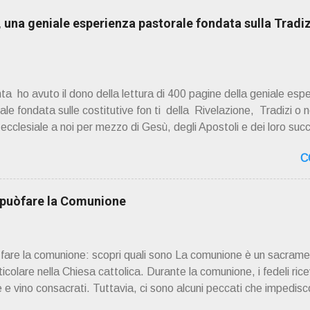
una geniale esperienza pastorale fondata sulla Tradiz
a ho avuto il dono della lettura di 400 pagine della geniale esp
e fondata sulle costitutive fon ti della Rivelazione, Tradizi o ne
à ecclesiale a noi per mezzo di Gesù, degli Apostoli e dei loro suc
 ad una lettura non pregiudiziale su don Enzo Boninsegna . Per gli 
C
 Del suo volume " ERO "CURATO" …ora son "da curare" pubblic
zo Boninsegna , per ordinazioni Via San Giovanni Pupatoro
8990 8824 PRESENTAZIONE R icordo che qualche secolo fa … 
i puòfare la Comunione
ssimo libro di Georges Bernanos , " DIARIO DI UN CURATO DI C
ò fare la comunione: scopri quali sono La comunione è un sacrame
rticolare nella Chiesa cattolica. Durante la comunione, i fedeli rice
 e vino consacrati. Tuttavia, ci sono alcuni peccati che impedisco
. Questi peccati sono considerati gravi o mortali e richiedono il