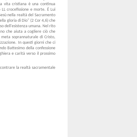
 la vita cristiana è una continua
 LL crocefissione e morte. È Lui
Gesù nella realtà del Sacramento
lla gloria di Dio" (2 Cor 4,6) che
so dell'esistenza umana. Nel rito
gno che aiuta a cogliere ciò che
a meta soprannaturale di Cristo,
izzazione. In questi giorni che ci
condo Battesimo della confessione
ghiera e carità verso il prossimo
incontrare la realtà sacramentale