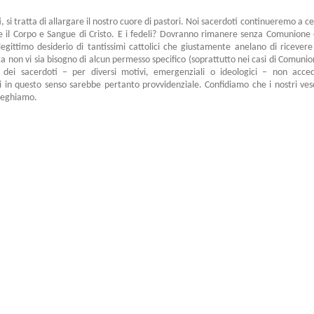
eti, si tratta di allargare il nostro cuore di pastori. Noi sacerdoti continueremo a
 il Corpo e Sangue di Cristo. E i fedeli? Dovranno rimanere senza Comunione e
gittimo desiderio di tantissimi cattolici che giustamente anelano di ricever
ata non vi sia bisogno di alcun permesso specifico (soprattutto nei casi di Comun
 dei sacerdoti – per diversi motivi, emergenziali o ideologici – non acc
Cei in questo senso sarebbe pertanto provvidenziale. Confidiamo che i nostri ves
preghiamo.