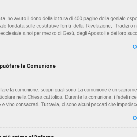
a ho avuto il dono della lettura di 400 pagine della geniale esp
e fondata sulle costitutive fon ti della Rivelazione, Tradizi o ne
à ecclesiale a noi per mezzo di Gesù, degli Apostoli e dei loro suc
 ad una lettura non pregiudiziale su don Enzo Boninsegna . Per gli 
C
 Del suo volume " ERO "CURATO" …ora son "da curare" pubblic
zo Boninsegna , per ordinazioni Via San Giovanni Pupatoro
8990 8824 PRESENTAZIONE R icordo che qualche secolo fa … 
i puòfare la Comunione
ssimo libro di Georges Bernanos , " DIARIO DI UN CURATO DI C
ò fare la comunione: scopri quali sono La comunione è un sacrame
rticolare nella Chiesa cattolica. Durante la comunione, i fedeli rice
 e vino consacrati. Tuttavia, ci sono alcuni peccati che impedisco
. Questi peccati sono considerati gravi o mortali e richiedono il
C
r ricevere la comunione nuovamente. 📖 Indice dei contenuti Pecc
Frode Occultismo Peccati gravi o mortali I peccati gravi o mortal
Dio in modo grave e deliberato. Questi peccati sono considerat