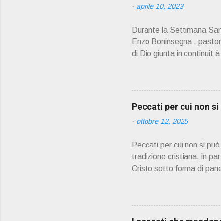
-
aprile 10, 2023
Durante la Settimana Sant
Enzo Boninsegna , pastoral
di Dio giunta in continuit 
Oliosi v orrei contribuire
scelto come Confessore.
PRESENTAZIONE" D on En
045 8201679 – Cell. 33
Peccati per cui non s
prete, ho letto un belli
-
ottobre 12, 2025
Peccati per cui non si pu
tradizione cristiana, in pa
Cristo sotto forma di pane
partecipare alla comunione
confessione prima di pote
Adulterio Furto Idolatria 
contro i comandamenti di 