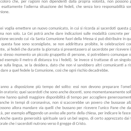
i coloro che, per ragioni non dipendenti dalla propria volontà, non possono
esattamente l'odierna situazione dei fedeli, che senza loro responsabilità son
nione.
i voglia emettere un nuovo comunicato, in cui si ricorda ai sacerdoti questa pos
a non solo. La Cei potrà anche dare indicazioni sulle modalità concrete per 
ione secondo cui «la Santa Comunione fuori della Messa si può distribuire in qu
 questa fase sono sconsigliate, se non addirittura proibite, le celebrazioni com
 ai fedeli che durante la giornata si presentassero al sacerdote per ricevere il C
o stesso momento un piccolo gruppetto di persone, si potrebbero comunque os
(ad esempio il metro di distanza tra i fedeli). Se invece si trattasse di un singo
 sulla lingua, se la desidera, dato che non vi sarebbero altri comunicanti a ris
dare a quel fedele la Comunione, così che ogni rischio decadrebbe.
avranno a disposizione più tempo del solito: essi non devono preparare l'omel
 in oratorio; quei sacerdoti che sono anche docenti, sono momentaneamente solle
'anime hanno quindi maggiore disponibilità di tempo per accogliere generosament
 anche in tempi di coronavirus, non si scaccerebbe un povero che bussasse al
ossono allora mandare via quelli che bussano per ricevere l'unico Pane che d
tà, per esempio affiggendo un avviso alle porte della chiesa, per indicare le fasce 
Anche questa generosità spirituale sarà un bel segno, di certo apprezzato dai
rale che i sacerdoti nutrono verso il gregge di Cristo.