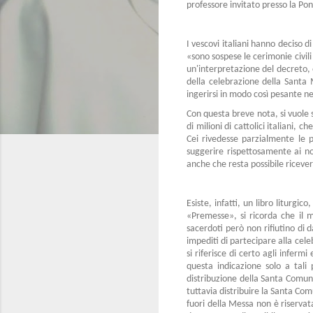
professore invitato presso la Po
I vescovi italiani hanno deciso d
«sono sospese le cerimonie civili 
un'interpretazione del decreto, o
della celebrazione della Santa Me
ingerirsi in modo così pesante n
Con questa breve nota, si vuole s
di milioni di cattolici italiani,
Cei rivedesse parzialmente le p
suggerire rispettosamente ai no
anche che resta possibile ricev
Esiste, infatti, un libro liturgi
«Premesse», si ricorda che il 
sacerdoti però non rifiutino di
impediti di partecipare alla cele
si riferisce di certo agli infer
questa indicazione solo a tali 
distribuzione della Santa Comunio
tuttavia distribuire la Santa Com
fuori della Messa non è riservat