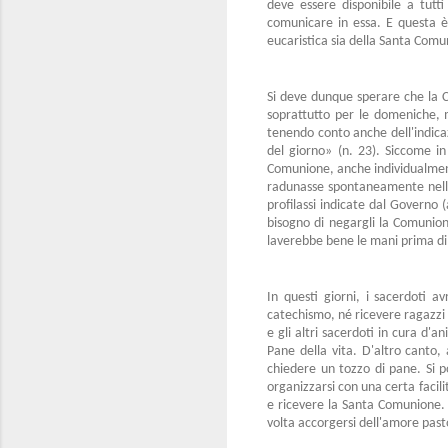
deve essere disponibile a tutt
comunicare in essa. E questa è 
eucaristica sia della Santa Comu
Si deve dunque sperare che la Ce
soprattutto per le domeniche, m
tenendo conto anche dell'indicaz
del giorno» (n. 23). Siccome in
Comunione, anche individualmente,
radunasse spontaneamente nell
profilassi indicate dal Governo 
bisogno di negargli la Comunione
laverebbe bene le mani prima di 
In questi giorni, i sacerdoti 
catechismo, né ricevere ragazzi
e gli altri sacerdoti in cura d
Pane della vita. D'altro canto,
chiedere un tozzo di pane. Si p
organizzarsi con una certa facili
e ricevere la Santa Comunione. 
volta accorgersi dell'amore pasto