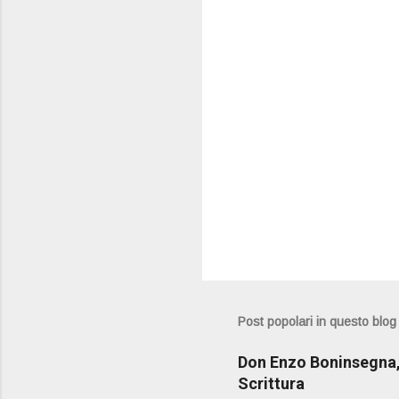
t
i
Post popolari in questo blog
Don Enzo Boninsegna, 
Scrittura