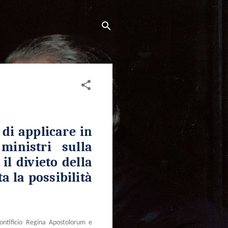
 di applicare in
ministri sulla
il divieto della
a la possibilità
ontificio Regina Apostolorum e