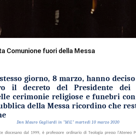
Passa ai contenuti principali
nta Comunione fuori della Messa
 stesso giorno, 8 marzo, hanno deciso
o il decreto del Presidente dei 
le cerimonie religiose e funebri con 
bblica della Messa ricordino che rest
ne
Don Mauro Gagliardi in "MiL" martedì 10 marzo 2020
e diocesano dal 1999, è professore ordinario di Teologia presso l'Ateneo P