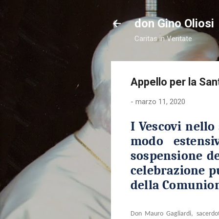
don Gino Oliosi
Caritas in Veritate
Appello per la Sa
-
marzo 11, 2020
I Vescovi nello
modo estensiv
sospensione del
celebrazione pu
della Comunio
Don Mauro Gagliardi, sacerdot