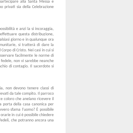
 partecipare alla Santa Messa e
o privati sia della Celebrazione
sibilità e anzi la si incoraggia,
effettuare questa distribuzione,
alsiasi giorno e in qualunque ora
unitarie, si tratterà di dare la
orpo di Cristo. Nei casi in cui si
servare facilmente le norme di
lo fedele, non vi sarebbe neanche
chio di contagio. Il sacerdote si
ia, non devono tenere classi di
vati da tale compito. Il parroco
e coloro che anelano ricevere il
la porta della casa canonica per
avvero sfama l'uomo? È possibile
orarie in cui è possibile chiedere
 fedeli, che potranno ancora una