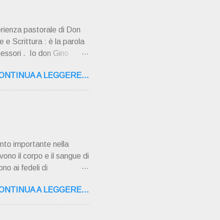
erienza pastorale di Don
 e Scrittura : è la parola
cessori . Io don Gino
ultimi tempi di vita l'ho
ONTINUA A LEGGERE...
o la sua "
,16 – 37134 Verona Tel.
"secolo" fa, da giovane
AMPAGNA ". È ispira...
nto importante nella
vono il corpo e il sangue di
no ai fedeli di
 pentimento e la
ONTINUA A LEGGERE...
ati gravi o mortali
i sono azioni che vanno
i gravi perché danneggiano