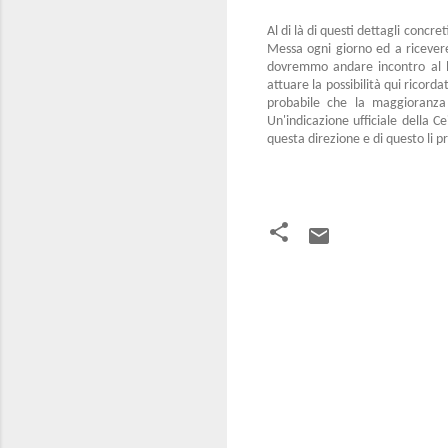
Al di là di questi dettagli concr
Messa ogni giorno ed a ricevere
dovremmo andare incontro al le
attuare la possibilità qui ricord
probabile che la maggioranza
Un'indicazione ufficiale della 
questa direzione e di questo li 
C
o
m
m
e
n