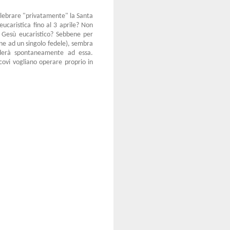
 celebrare "privatamente" la Santa
ucaristica fino al 3 aprile? Non
e Gesù eucaristico? Sebbene per
ione ad un singolo fedele), sembra
ederà spontaneamente ad essa.
covi vogliano operare proprio in