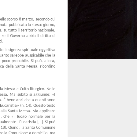
 dello scorso 8 marzo, secondo cui
a nota pubblicata lo stesso giorno,
 su tutto il territorio nazionale,
 se il Governo abbia il diritto di
i.
to l'esigenza spirituale oggettiva
 quanto sarebbe auspicabile che la
 poco probabile. Si può, allora,
ica della Santa Messa, ricordino
lla Messa e Culto liturgico. Nelle
essa. Ma subito si aggiunge: «I
a. È bene anzi che a quanti sono
'Eucaristia» (n. 14). Questo testo
re alla Santa Messa. Ma applicare
ti, che «il luogo normale per la
tualmente l'Eucaristia […]. Si può
n. 18). Quindi, la Santa Comunione
loro la Comunione a domicilio, ma