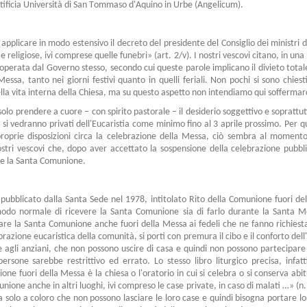
ntificia Università di San Tommaso d'Aquino in Urbe (Angelicum).
i applicare in modo estensivo il decreto del presidente del Consiglio dei ministri
e religiose, ivi comprese quelle funebri» (art. 2/v). I nostri vescovi citano, in un
perata dal Governo stesso, secondo cui queste parole implicano il divieto totale,
ssa, tanto nei giorni festivi quanto in quelli feriali. Non pochi si sono chiesti
ella vita interna della Chiesa, ma su questo aspetto non intendiamo qui soffermarc
olo prendere a cuore – con spirito pastorale – il desiderio soggettivo e soprattut
 che si vedranno privati dell'Eucaristia come minimo fino al 3 aprile prossimo. Per
roprie disposizioni circa la celebrazione della Messa, ciò sembra al momento
stri vescovi che, dopo aver accettato la sospensione della celebrazione pubbl
ere la Santa Comunione.
co, pubblicato dalla Santa Sede nel 1978, intitolato Rito della Comunione fuori de
modo normale di ricevere la Santa Comunione sia di farlo durante la Santa M
 dare la Santa Comunione anche fuori della Messa ai fedeli che ne fanno richiest
brazione eucaristica della comunità, si porti con premura il cibo e il conforto dell
mi e agli anziani, che non possono uscire di casa e quindi non possono partecipa
persone sarebbe restrittivo ed errato. Lo stesso libro liturgico precisa, infat
ne fuori della Messa è la chiesa o l'oratorio in cui si celebra o si conserva abi
unione anche in altri luoghi, ivi compreso le case private, in caso di malati …» (
a solo a coloro che non possono lasciare le loro case e quindi bisogna portare 