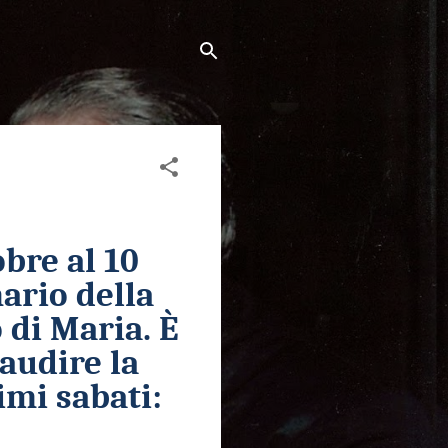
bre al 10
ario della
di Maria. È
saudire la
imi sabati: