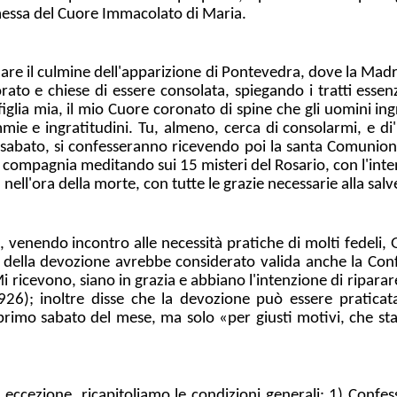
messa del Cuore Immacolato di Maria.
dare il culmine dell'apparizione di Pontevedra, dove la Mad
rato e chiese di essere consolata, spiegando i tratti essenz
figlia mia, il mio Cuore coronato di spine che gli uomini i
ie e ingratitudini. Tu, almeno, cerca di consolarmi, e di' 
 sabato, si confesseranno ricevendo poi la santa Comunion
 compagnia meditando sui 15 misteri del Rosario, con l'inten
, nell'ora della morte, con tutte le grazie necessarie alla sa
e, venendo incontro alle necessità pratiche di molti fedeli,
della devozione avrebbe considerato valida anche la Confe
 ricevono, siano in grazia e abbiano l'intenzione di riparar
26); inoltre disse che la devozione può essere praticata,
rimo sabato del mese, ma solo «per giusti motivi, che sta
 eccezione, ricapitoliamo le condizioni generali: 1) Confes