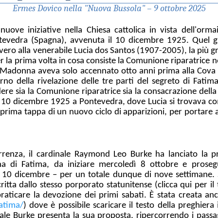
Ermes Dovico nella "Nuova Bussola" – 9 ottobre 2025
uove iniziative nella Chiesa cattolica in vista dell'orm
ontevedra (Spagna), avvenuta il 10 dicembre 1925. Quel 
ero alla venerabile Lucia dos Santos (1907-2005), la più gr
r la prima volta in cosa consiste la Comunione riparatrice n
Madonna aveva solo accennato otto anni prima alla Cova d
rno della rivelazione delle tre parti del segreto di Fat
ere sia la Comunione riparatrice sia la consacrazione della
 10 dicembre 1925 a Pontevedra, dove Lucia si trovava co
prima tappa di un nuovo ciclo di apparizioni, per portare
orrenza, il cardinale Raymond Leo Burke ha lanciato la p
a di Fatima, da iniziare mercoledì 8 ottobre e prosegu
 10 dicembre – per un totale dunque di nove settimane. Si
ritta dallo stesso porporato statunitense (clicca qui per il t
raticare la devozione dei primi sabati. È stata creata a
atima/
) dove è possibile scaricare il testo della preghiera
inale Burke presenta la sua proposta, ripercorrendo i passag