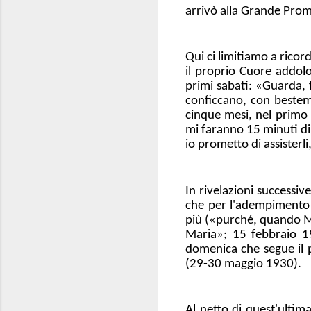
arrivò alla Grande Pro
Qui ci limitiamo a ricor
il proprio Cuore addolo
primi sabati: «Guarda, 
conficcano, con bestemm
cinque mesi, nel primo
mi faranno 15 minuti di
io prometto di assisterli
In rivelazioni successiv
che per l'adempimento 
più («purché, quando Mi
Maria»; 15 febbraio 19
domenica che segue il p
(29-30 maggio 1930).
Al netto di quest'ultima