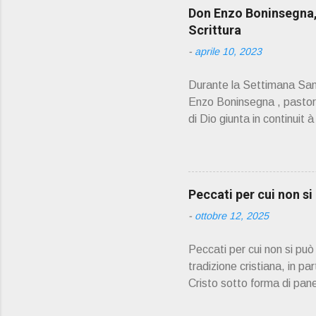
Don Enzo Boninsegna, 
Scrittura
-
aprile 10, 2023
Durante la Settimana Sant
Enzo Boninsegna , pastoral
di Dio giunta in continuit 
Oliosi v orrei contribuire
scelto come Confessore.
PRESENTAZIONE" D on En
045 8201679 – Cell. 33
Peccati per cui non s
prete, ho letto un belli
-
ottobre 12, 2025
Peccati per cui non si pu
tradizione cristiana, in pa
Cristo sotto forma di pane
partecipare alla comunione