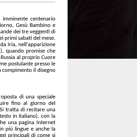
ai imminente centenario
giorno, Gesù Bambino e
ande dei tre veggenti di
ei primi sabati del mese.
a Iria, nell'apparizione
ima), quando promise che
 Russia al proprio Cuore
me postulante presso le
 a compimento il disegno
roposta di una speciale
ire fino al giorno del
 tratta di recitare una
esto in italiano), con la
nche una pagina Internet
 in più lingue e anche la
gi principali di come si