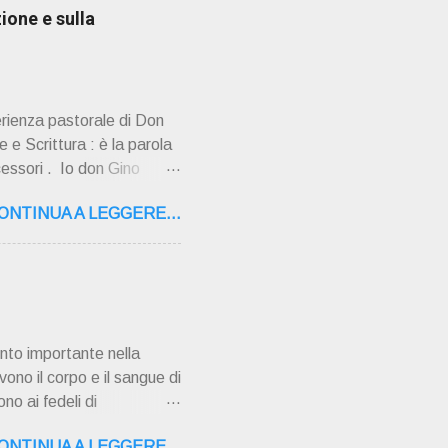
ione e sulla
erienza pastorale di Don
 e Scrittura : è la parola
cessori . Io don Gino
ultimi tempi di vita l'ho
ONTINUA A LEGGERE...
o la sua "
,16 – 37134 Verona Tel.
"secolo" fa, da giovane
AMPAGNA ". È ispira...
nto importante nella
vono il corpo e il sangue di
no ai fedeli di
 pentimento e la
ONTINUA A LEGGERE...