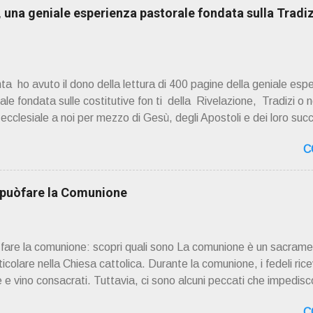
una geniale esperienza pastorale fondata sulla Tradiz
a ho avuto il dono della lettura di 400 pagine della geniale esp
e fondata sulle costitutive fon ti della Rivelazione, Tradizi o ne
à ecclesiale a noi per mezzo di Gesù, degli Apostoli e dei loro suc
 ad una lettura non pregiudiziale su don Enzo Boninsegna . Per gli 
C
 Del suo volume " ERO "CURATO" …ora son "da curare" pubblic
zo Boninsegna , per ordinazioni Via San Giovanni Pupatoro
8990 8824 PRESENTAZIONE R icordo che qualche secolo fa … 
i puòfare la Comunione
ssimo libro di Georges Bernanos , " DIARIO DI UN CURATO DI C
ò fare la comunione: scopri quali sono La comunione è un sacrame
rticolare nella Chiesa cattolica. Durante la comunione, i fedeli rice
 e vino consacrati. Tuttavia, ci sono alcuni peccati che impedisco
. Questi peccati sono considerati gravi o mortali e richiedono il
C