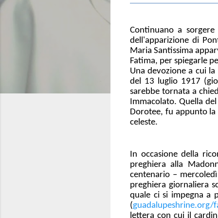
Continuano a sorgere n
dell'apparizione di P
Maria Santissima apparv
Fatima, per spiegarle pe
Una devozione a cui la 
del 13 luglio 1917 (gio
sarebbe tornata a chied
Immacolato. Quella del
Dorotee, fu appunto la 
celeste.
In occasione della ric
preghiera alla Madonn
centenario – mercoledì
preghiera giornaliera sc
quale ci si impegna a p
(
guadalupeshrine.org/f
lettera con cui il card