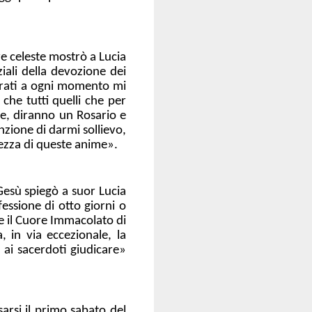
re celeste mostrò a Lucia
iali della devozione dei
ngrati a ogni momento mi
che tutti quelli che per
e, diranno un Rosario e
zione di darmi sollievo,
lvezza di queste anime».
 Gesù spiegò a suor Lucia
ssione di otto giorni o
e il Cuore Immacolato di
 in via eccezionale, la
 ai sacerdoti giudicare»
sarsi il primo sabato del