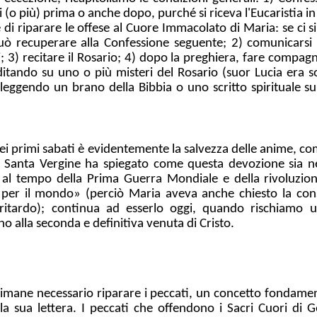
 (o più) prima o anche dopo, purché si riceva l'Eucaristia in
di riparare le offese al Cuore Immacolato di Maria: se ci si
può recuperare alla Confessione seguente; 2) comunicarsi
; 3) recitare il Rosario; 4) dopo la preghiera, fare compa
itando su uno o più misteri del Rosario (suor Lucia era 
e leggendo un brano della Bibbia o uno scritto spirituale su
 dei primi sabati è evidentemente la salvezza delle anime, 
a Santa Vergine ha spiegato come questa devozione sia ne
, al tempo della Prima Guerra Mondiale e della rivoluzion
i per il mondo» (perciò Maria aveva anche chiesto la cons
itardo); continua ad esserlo oggi, quando rischiamo un
no alla seconda e definitiva venuta di Cristo.
, rimane necessario riparare i peccati, un concetto fondamen
la sua lettera. I peccati che offendono i Sacri Cuori di