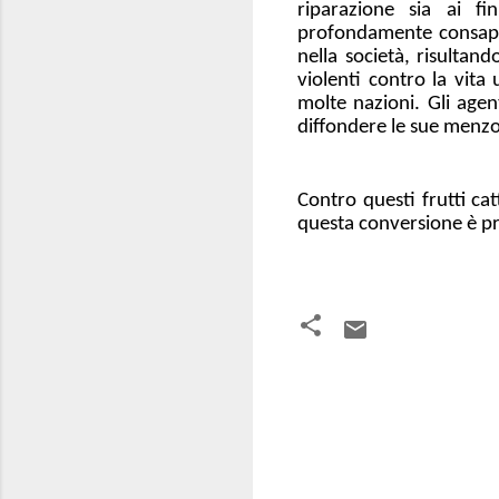
riparazione sia ai fi
profondamente consapevo
nella società, risultando
violenti contro la vita 
molte nazioni. Gli agen
diffondere le sue menzog
Contro questi frutti cat
questa conversione è pro
C
o
m
m