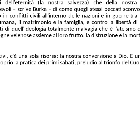
ni dell'eternità (la nostra salvezza) che della nostr
li – scrive Burke – di come quegli stessi peccati sconvol
 in conflitti civili all'interno delle nazioni e in guerre tra
umana, il matrimonio e la famiglia, e contro la libertà di 
ti di quell'ideologia totalmente malvagia che è l'ateism
ne velenose assieme al loro frutto: la distruzione e la mor
tivi, c'è una sola risorsa: la nostra conversione a Dio. E 
prio la pratica dei primi sabati, preludio al trionfo del C