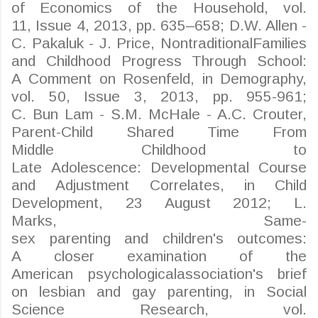
of
Economics
of the
Household
, vol.
11,
Issue
4, 2013, pp. 635–658; D.W. Allen -
C.
Pakaluk
- J. Price,
Nontraditional
Families
and
Childhood
Progress
Through
School:
A
Comment
on
Rosenfeld
, in
Demography
,
vol. 50,
Issue
3, 2013, pp. 955-961;
C.
Bun
Lam
- S.M.
McHale
- A.C.
Crouter
,
Parent-Child
Shared
Time From
Middle
Childhood
to
Late
Adolescence
:
Developmental
Course
and
Adjustment
Correlates
, in Child
Development, 23 August 2012; L.
Marks,
Same
-
sex
parenting
and
children's
outcomes
:
A
closer
examination
of the
American
psychological
association's
brief
on
lesbian
and gay
parenting
, in Social
Science
Research
, vol.