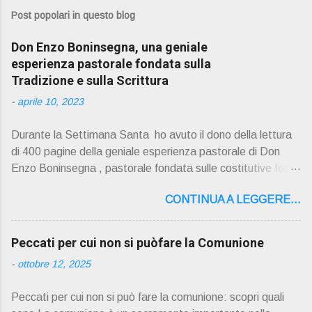
Post popolari in questo blog
Don Enzo Boninsegna, una geniale
esperienza pastorale fondata sulla
Tradizione e sulla Scrittura
-
aprile 10, 2023
Durante la Settimana Santa ho avuto il dono della lettura
di 400 pagine della geniale esperienza pastorale di Don
Enzo Boninsegna , pastorale fondata sulle costitutive fon ti
della Rivelazione, Tradizi o ne e Scrittura : è la parola di
CONTINUA A LEGGERE...
Dio giunta in continuit à ecclesiale a noi per mezzo di Gesù,
degli Apostoli e dei loro successori . Io don Gino Oliosi v
orrei contribuire ad una lettura non pregiudiziale su don
Peccati per cui non si puòfare la Comunione
Enzo Boninsegna . Per gli ultimi tempi di vita l'ho scelto
-
ottobre 12, 2025
come Confessore. Del suo volume " ERO "CURATO" …
ora son "da curare" pubblico la sua " PRESENTAZIONE"
Peccati per cui non si può fare la comunione: scopri quali
D on Enzo Boninsegna , per ordinazioni Via San Giovanni