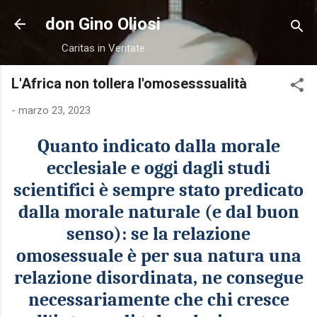
Passa ai contenuti principali
don Gino Oliosi
Caritas in Veritate
L'Africa non tollera l'omosesssualità
-
marzo 23, 2023
Quanto indicato dalla morale
ecclesiale e oggi dagli studi
scientifici
è sempre stato predicato
dalla morale naturale (e dal buon
senso): se la relazione
omosessuale è per sua natura
una
relazione disordinata, ne consegue
necessariamente ch
e
chi cresce