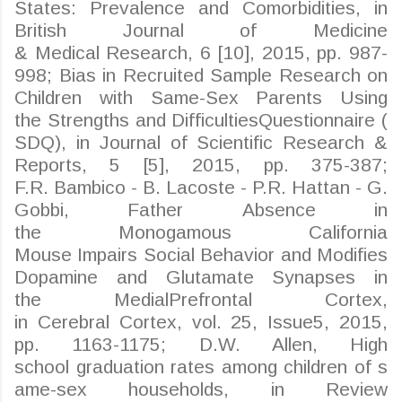
States:
Prevalence
and
Comorbidities
, in
British Journal of Medicine
&
Medical
Research
, 6 [10], 2015, pp. 987-
998;
Bias
in
Recruited
Sample
Research
on
Children with
Same
-Sex
Parents
Using
the
Strengths
and
Difficulties
Questionnaire
(
SDQ), in Journal of Scientific
Research
&
Reports, 5 [5], 2015, pp. 375-387;
F.R.
Bambico
- B. Lacoste - P.R.
Hattan
- G.
Gobbi,
Father
Absence
in
the
Monogamous
California
Mouse
Impairs
Social
Behavior
and
Modifies
Dopamine and
Glutamate
Synapses
in
the
Medial
Prefrontal
Cortex,
in
Cerebral
Cortex, vol. 25,
Issue
5, 2015,
pp. 1163-1175; D.W. Allen, High
school
graduation
rates
among
children
of
s
ame
-sex
households
, in Review