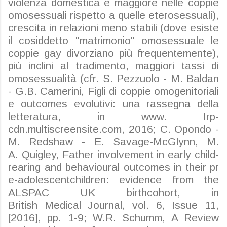
violenza domestica è maggiore nelle coppie
omosessuali rispetto a quelle eterosessuali),
crescita in relazioni meno stabili (dove esiste
il cosiddetto "matrimonio" omosessuale le
coppie gay divorziano più frequentemente),
più inclini al tradimento, maggiori tassi di
omosessualità (cfr. S. Pezzuolo - M. Baldan
- G.B. Camerini, Figli di coppie omogenitoriali
e
outcomes
evolutivi: una rassegna della
letteratura, in www. Irp-
cdn.multiscreensite.com, 2016; C.
Opondo
-
M.
Redshaw
- E. Savage-
McGlynn
, M.
A.
Quigley
,
Father
involvement
in
early
child-
rearing
and
behavioural
outcomes
in
their
pr
e-adolescent
children
:
evidence
from the
ALSPAC UK
birth
cohort
, in
British
Medical
Journal, vol. 6,
Issue
11,
[2016], pp. 1-9; W.R.
Schumm
, A Review