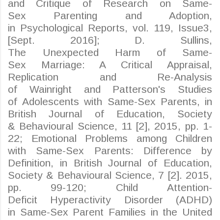
and
Critique
of
Research
on
Same
-
Sex
Parenting
and Adoption,
in
Psychological
Reports, vol. 119,
Issue
3,
[
Sept
. 2016]; D.
Sullins
,
The
Unexpected
Harm
of
Same
-
Sex
Marriage
: A Critical
Appraisal
,
Replication and Re-Analysis
of
Wainright
and
Patterson's
Studies
of
Adolescents
with
Same
-Sex
Parents
, in
British Journal of
Education
, Society
&
Behavioural
Science, 11 [2], 2015, pp. 1-
22;
Emotional
Problems
among
Children
with
Same
-Sex
Parents
:
Difference
by
Definition, in British Journal of
Education
,
Society &
Behavioural
Science, 7 [2]. 2015,
pp. 99-120; Child
Attention
-
Deficit
Hyperactivity
Disorder (ADHD)
in
Same
-Sex Parent Families in the United