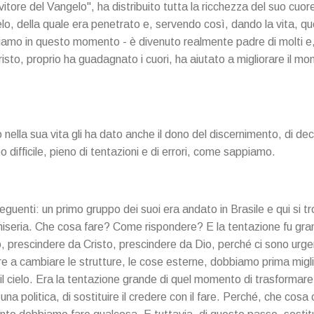
vitore del Vangelo", ha distribuito tutta la ricchezza del suo cuore
lo, della quale era penetrato e, servendo così, dando la vita, q
diamo in questo momento - è divenuto realmente padre di molti e
sto, proprio ha guadagnato i cuori, ha aiutato a migliorare il mon
 nella sua vita gli ha dato anche il dono del discernimento, di dec
 difficile, pieno di tentazioni e di errori, come sappiamo.
eguenti: un primo gruppo dei suoi era andato in Brasile e qui si t
iseria. Che cosa fare? Come rispondere? E la tentazione fu gra
 prescindere da Cristo, prescindere da Dio, perché ci sono urge
 a cambiare le strutture, le cose esterne, dobbiamo prima miglio
l cielo. Era la tentazione grande di quel momento di trasformare i
una politica, di sostituire il credere con il fare. Perché, che cos