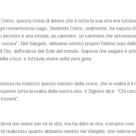
risto, questa storia di amore che è tutta la sua vita era tuttavi
ni romanticismo vago. Vedendo Cristo, realmente, ha saputo che
to incontro è una strada, un cammino; un cammino che attravers
e oscura". Nel Vangelo, abbiamo sentito proprio l'ultimo buio dell
i Dio, dell'eclisse del Sole del mondo. Sapeva che seguire è att
ella croce, e tuttavia vivere nella vera gioia.
stesso ha tradotto questo mistero della croce, che in realtà è il 
esprime tutta la realtà della nostra vita. Il Signore dice: "Chi cer
 troverà".
eva non avere per sé la vita, ma ha dato la vita, e proprio così 
i. Ha realizzato quanto abbiamo sentito nel Vangelo: non voleva 