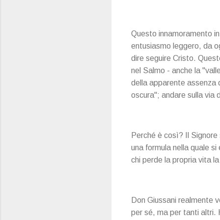
Questo innamoramento in C
entusiasmo leggero, da og
dire seguire Cristo. Ques
nel Salmo - anche la "vall
della apparente assenza d
oscura"; andare sulla via d
Perché è così? Il Signore 
una formula nella quale si 
chi perde la propria vita la
Don Giussani realmente vol
per sé, ma per tanti altr