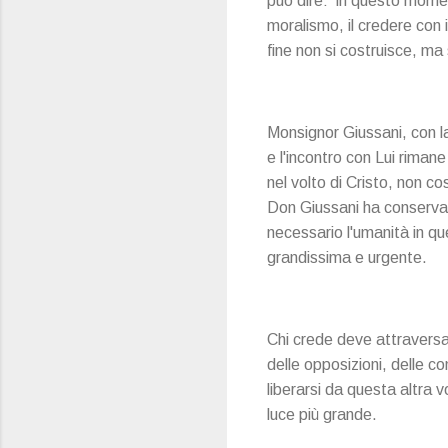
può dire: in questo momen
moralismo, il credere con il
fine non si costruisce, ma 
Monsignor Giussani, con l
e l'incontro con Lui riman
nel volto di Cristo, non c
Don Giussani ha conservato 
necessario l'umanità in que
grandissima e urgente.
Chi crede deve attraversar
delle opposizioni, delle co
liberarsi da questa altra
luce più grande.