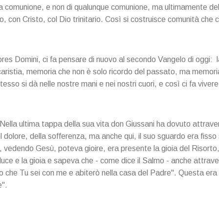
lla comunione, e non di qualunque comunione, ma ultimamente del
, con Cristo, col Dio trinitario. Così si costruisce comunità che c
ores Domini, ci fa pensare di nuovo al secondo Vangelo di oggi: 
caristia, memoria che non è solo ricordo del passato, ma memori
esso si dà nelle nostre mani e nei nostri cuori, e così ci fa vivere
 Nella ultima tappa della sua vita don Giussani ha dovuto attraver
del dolore, della sofferenza, ma anche qui, il suo sguardo era fiss
a, vedendo Gesù, poteva gioire, era presente la gioia del Risorto
ra luce e la gioia e sapeva che - come dice il Salmo - anche attra
 che Tu sei con me e abiterò nella casa del Padre". Questa era
e".