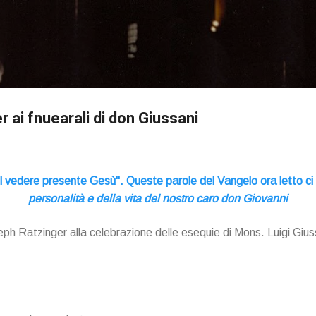
Passa ai contenuti principali
r ai fnuearali di don Giussani
nel vedere presente Gesù". Queste parole del Vangelo ora letto ci
personalità e della vita del nostro caro don Giovanni
ph Ratzinger alla celebrazione delle esequie di Mons. Luigi Giu