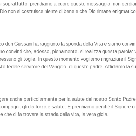
vani soprattutto, prendiamo a cuore questo messaggio, non perdia
io non si costruisce niente di bene e che Dio rimane enigmatico 
o don Giussani ha raggiunto la sponda della Vita e siamo convint
mo convinti che, adesso, pienamente, si realizza questa parola:
nessuno gli toglie. In questo momento vogliamo ringraziare il Sig
to fedele servitore del Vangelo, di questo padre. Affidiamo la su
gare anche particolarmente per la salute del nostro Santo Padre,
ompagni, gli dia forza e salute. E preghiamo perché il Signore ci i
e che ci fa trovare la strada della vita, la vera gioia.