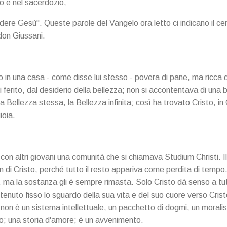
to e nel sacerdozio,
vedere Gesù". Queste parole del Vangelo ora letto ci indicano il ce
 don Giussani.
 in una casa - come disse lui stesso - povera di pane, ma ricca d
zi ferito, dal desiderio della bellezza; non si accontentava di una
 Bellezza stessa, la Bellezza infinita; così ha trovato Cristo, in 
ioia.
con altri giovani una comunità che si chiamava Studium Christi. 
non di Cristo, perché tutto il resto appariva come perdita di tem
tà, ma la sostanza gli è sempre rimasta. Solo Cristo dà senso a tut
enuto fisso lo sguardo della sua vita e del suo cuore verso Crist
non è un sistema intellettuale, un pacchetto di dogmi, un morali
ro; una storia d'amore; è un avvenimento.