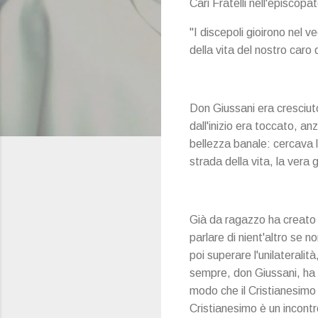
Cari Fratelli nell'episcopa
"I discepoli gioirono nel 
della vita del nostro caro
Don Giussani era cresciuto
dall'inizio era toccato, an
bellezza banale: cercava la
strada della vita, la vera g
Già da ragazzo ha creato 
parlare di nient'altro se 
poi superare l'unilaterali
sempre, don Giussani, ha t
modo che il Cristianesimo 
Cristianesimo è un incont