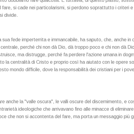
to dobbiamo fare qualcosa. E tuttavia, di questo passo, sostit
 fare, si cade nei particolarismi, si perdono soprattutto i criteri e 
si divide.
a sua fede imperterrita e immancabile, ha saputo, che, anche in 
e centrale, perché chi non dà Dio, dà troppo poco e chi non dà Dio
ostruisce, ma distrugge, perché fa perdere l'azione umana in dogma
la centralità di Cristo e proprio così ha aiutato con le opere soci
sto mondo difficile, dove la responsabilità dei cristiani per i pov
e anche la "valle oscura", le valli oscure del discernimento, e co
ntrarietà ideologiche che arrivavano fino alle minacce di eliminare
 voce che non si accontenta del fare, ma porta un messaggio più 