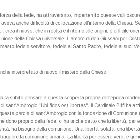
forza della fede, ha attraversato, imperterrito queste valli oscur
aveva anche difficoltà di collocazione all'interno della Chiesa. 
 crea il nuovo, che in realtà è il ritorno alle origini, è difficile ori
unione della Chiesa universale. L'amore di don Giussani per Cris
imasto fedele servitore, fedele al Santo Padre, fedele ai suoi Ve
nche interpretato di nuovo il mistero della Chiesa.
 fa subito pensare a questa scoperta propria dell'epoca moderna,
i sant'Ambrogio "Ubi fides est libertas". Il Cardinale Biffi ha att
i questa parola di sant'Ambrogio con la fondazione di Comunione
come dono proprio della fede, ci ha anche detto che la libertà, per 
erità, ha bisogno della comunione. Una libertà isolata, una libertà
ruggere la comunione umana. La libertà per essere vera, e quin