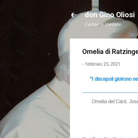
don Gino Oliosi
Caritas in Veritate
Omelia di Ratzinge
-
febbraio 25, 2021
"I discepoli gioirono 
Omelia del Card. Jose