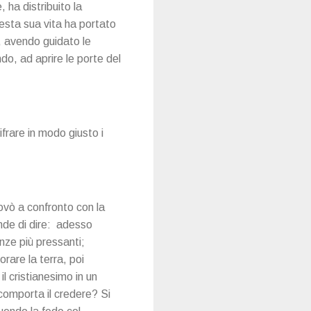
, ha distribuito la
uesta sua vita ha portato
, avendo guidato le
do, ad aprire le porte del
ifrare in modo giusto i
rovò a confronto con la
nde di dire: adesso
nze più pressanti;
rare la terra, poi
l cristianesimo in un
a comporta il credere? Si