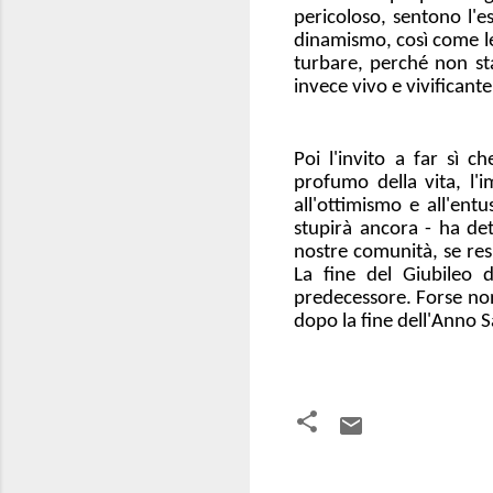
pericoloso, sentono l'e
dinamismo, così come le 
turbare, perché non sta
invece vivo e vivifican
Poi l'invito a far sì c
profumo della vita, l'
all'ottimismo e all'entu
stupirà ancora - ha de
nostre comunità, se res
La fine del Giubileo 
predecessore. Forse non 
dopo la fine dell'Anno 
C