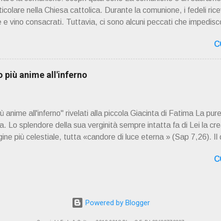
rticolare nella Chiesa cattolica. Durante la comunione, i fedeli rice
 e vino consacrati. Tuttavia, ci sono alcuni peccati che impedisco
. Questi peccati sono considerati gravi o mortali e richiedono il
C
r ricevere la comunione nuovamente. 📖 Indice dei contenuti Pecc
Frode Occultismo Peccati gravi o mortali I peccati gravi o mortal
Dio in modo grave e deliberato. Questi peccati sono considerat
più anime all'inferno
 gli altri. Quando una persona commette un peccato grave, si sep
mente alla vita sacramentale della Chiesa. La Chiesa cattolica i
anime all'inferno" rivelati alla piccola Giacinta di Fatima La pure
 Lo splendore della sua verginità sempre intatta fa di Lei la cre
ne più celestiale, tutta «candore di luce eterna » (Sap 7,26). Il
a Santissima, il dogma di fede della concezione verginale di Ges
C
ella Maternità verginale della Madonna: questi tre dogmi investo
 cieli dei cieli non possono contenere» (1Re 8,27). E lungo i secol
le schiere angeliche delle vergini che hanno cominciato già da ques
lo» (Ap 14,4) nel tempo e nell'eternità. E se ci sono stati e ci s
Powered by Blogger
 ombre del...