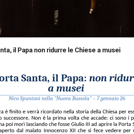
Passa ai contenuti principali
nta, il Papa non ridurre le Chiese a musei
orta Santa, il Papa:
non ridur
a musei
Nico Spuntoni nella "Nuova Bussola" – 7 gennaio 26
za è finito e verrà ricordato nella storia della Chiesa per es
o successore. Non è la prima volta che accade: ci sono i 
 ma poi morì lasciando che fosse Giulio III ad aprire la Porta
aperto dal malato Innocenzo XII che si fece vedere per