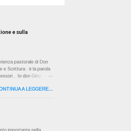
ione e sulla
erienza pastorale di Don
 e Scrittura : è la parola
cessori . Io don Gino
ultimi tempi di vita l'ho
ONTINUA A LEGGERE...
o la sua "
,16 – 37134 Verona Tel.
"secolo" fa, da giovane
AMPAGNA ". È ispira...
nto importante nella