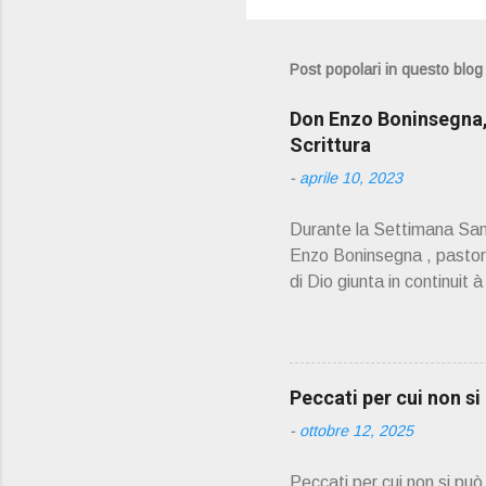
Post popolari in questo blog
Don Enzo Boninsegna, 
Scrittura
-
aprile 10, 2023
Durante la Settimana Sant
Enzo Boninsegna , pastoral
di Dio giunta in continuit 
Oliosi v orrei contribuire
scelto come Confessore.
PRESENTAZIONE" D on En
045 8201679 – Cell. 33
Peccati per cui non s
prete, ho letto un belli
-
ottobre 12, 2025
Peccati per cui non si pu