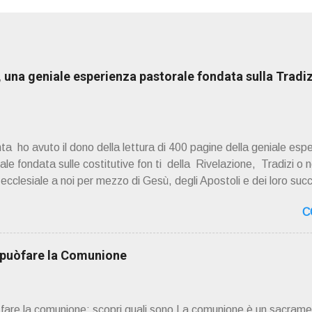
una geniale esperienza pastorale fondata sulla Tradiz
a ho avuto il dono della lettura di 400 pagine della geniale esp
e fondata sulle costitutive fon ti della Rivelazione, Tradizi o ne
à ecclesiale a noi per mezzo di Gesù, degli Apostoli e dei loro suc
 ad una lettura non pregiudiziale su don Enzo Boninsegna . Per gli 
C
 Del suo volume " ERO "CURATO" …ora son "da curare" pubblic
zo Boninsegna , per ordinazioni Via San Giovanni Pupatoro
8990 8824 PRESENTAZIONE R icordo che qualche secolo fa … 
i puòfare la Comunione
ssimo libro di Georges Bernanos , " DIARIO DI UN CURATO DI C
ò fare la comunione: scopri quali sono La comunione è un sacrame