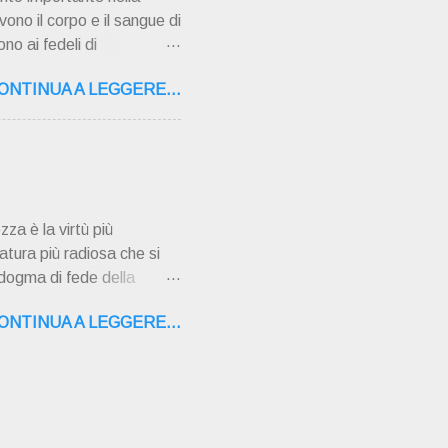
vono il corpo e il sangue di
no ai fedeli di
 pentimento e la
ONTINUA A LEGGERE...
ati gravi o mortali
i sono azioni che vanno
i gravi perché danneggiano
ara dalla grazia di Dio e
nsegn...
zza è la virtù più
atura più radiosa che si
 dogma di fede della
ù ad opera dello Spirito
ONTINUA A LEGGERE...
no l'Immacolata di uno
i, nella Chiesa, alla Beata
ta terra a vivere solo di
ono ancora dei mentecatti,