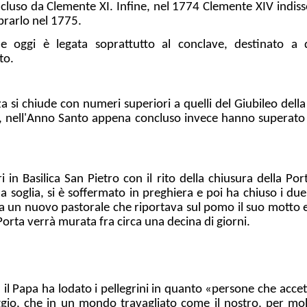
luso da Clemente XI. Infine, nel 1774 Clemente XIV indisse 
brarlo nel 1775.
i e oggi è legata soprattutto al conclave, destinato 
to.
za si chiude con numeri superiori a quelli del Giubileo dell
, nell'Anno Santo appena concluso invece hanno superato i
ri in Basilica San Pietro con il rito della chiusura della Po
a soglia, si è soffermato in preghiera e poi ha chiuso i du
va un nuovo pastorale che riportava sul pomo il suo motto e
orta verrà murata fra circa una decina di giorni.
 il Papa ha lodato i pellegrini in quanto «persone che accett
ggio, che in un mondo travagliato come il nostro, per mol