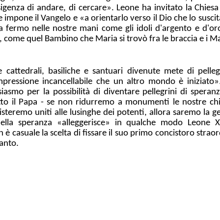
sigenza di andare, di cercare». Leone ha invitato la Chiesa
impone il Vangelo e «a orientarlo verso il Dio che lo susci
 fermo nelle nostre mani come gli idoli d'argento e d'or
te, come quel Bambino che Maria si trovò fra le braccia e i 
he cattedrali, basiliche e santuari divenute mete di pelle
impressione incancellabile che un altro mondo è iniziato
siasmo per la possibilità di diventare pellegrini di speran
tto il Papa - se non ridurremo a monumenti le nostre chi
isteremo uniti alle lusinghe dei potenti, allora saremo la g
della speranza «alleggerisce» in qualche modo Leone XI
è casuale la scelta di fissare il suo primo concistoro straor
Santo.