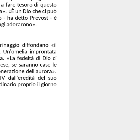
 a fare tesoro di questo
ta». «È un Dio che ci può
o - ha detto Prevost - è
Magi adorarono».
grinaggio diffondano «il
». Un'omelia improntata
za. «La fedeltà di Dio ci
ese, se saranno case le
enerazione dell'aurora».
V dall'eredità del suo
dinario proprio il giorno