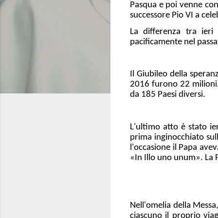
Pasqua e poi venne conc
successore Pio VI a cele
La differenza tra ier
pacificamente nel passa
Il Giubileo della speran
2016 furono 22 milioni
da 185 Paesi diversi.
L'ultimo atto è stato ie
prima inginocchiato sull
l'occasione il Papa ave
«In Illo uno unum». La P
Nell'omelia della Messa,
ciascuno il proprio via