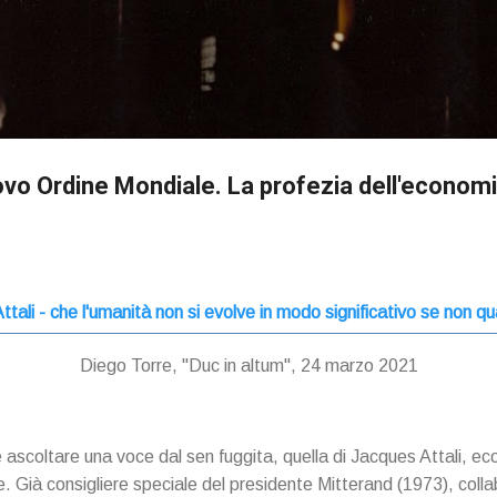
Passa ai contenuti principali
uovo Ordine Mondiale. La profezia dell'econo
Attali - che l'umanità non si evolve in modo significativo se non
Diego Torre, "Duc in altum", 24 marzo 2021
ascoltare una voce dal sen fuggita, quella di Jacques Attali, ec
. Già consigliere speciale del presidente Mitterand (1973), col