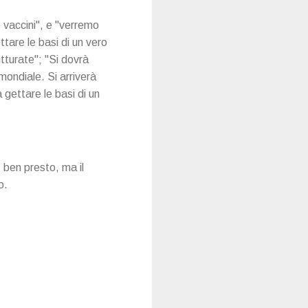
e vaccini", e "verremo
tare le basi di un vero
tturate"; "Si dovrà
mondiale. Si arriverà
 gettare le basi di un
ì ben presto, ma il
o.