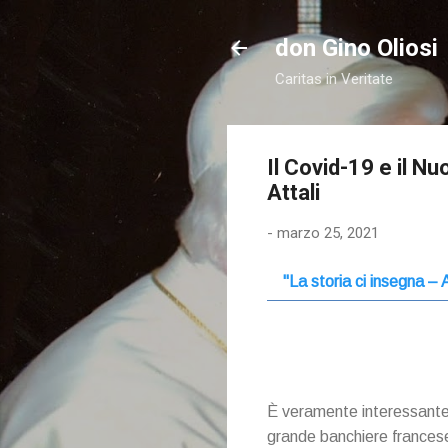
don Gino Oliosi
Caritas in Veritate
Il Covid-19 e il N
Attali
-
marzo 25, 2021
"La storia ci insegna – 
È veramente interessante 
grande banchiere francese