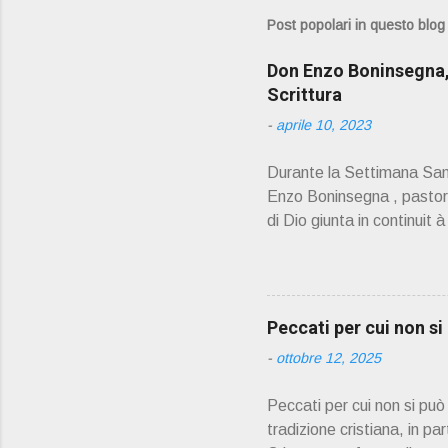
Post popolari in questo blog
Don Enzo Boninsegna, 
Scrittura
-
aprile 10, 2023
Durante la Settimana Sant
Enzo Boninsegna , pastoral
di Dio giunta in continuit 
Oliosi v orrei contribuire
scelto come Confessore.
PRESENTAZIONE" D on En
045 8201679 – Cell. 33
Peccati per cui non s
prete, ho letto un belli
-
ottobre 12, 2025
Peccati per cui non si pu
tradizione cristiana, in pa