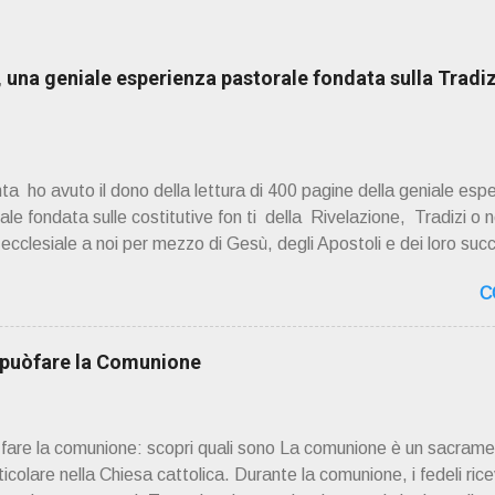
una geniale esperienza pastorale fondata sulla Tradiz
a ho avuto il dono della lettura di 400 pagine della geniale esp
e fondata sulle costitutive fon ti della Rivelazione, Tradizi o ne
à ecclesiale a noi per mezzo di Gesù, degli Apostoli e dei loro suc
 ad una lettura non pregiudiziale su don Enzo Boninsegna . Per gli 
C
 Del suo volume " ERO "CURATO" …ora son "da curare" pubblic
zo Boninsegna , per ordinazioni Via San Giovanni Pupatoro
8990 8824 PRESENTAZIONE R icordo che qualche secolo fa … 
i puòfare la Comunione
ssimo libro di Georges Bernanos , " DIARIO DI UN CURATO DI C
ò fare la comunione: scopri quali sono La comunione è un sacrame
rticolare nella Chiesa cattolica. Durante la comunione, i fedeli rice