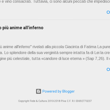
 e vino consacrati. Tuttavia, ci sono alcuni peccati che impedisco
. Questi peccati sono considerati gravi o mortali e richiedono il
C
r ricevere la comunione nuovamente. 📖 Indice dei contenuti Pecc
Frode Occultismo Peccati gravi o mortali I peccati gravi o mortal
Dio in modo grave e deliberato. Questi peccati sono considerat
più anime all'inferno
 gli altri. Quando una persona commette un peccato grave, si sep
mente alla vita sacramentale della Chiesa. La Chiesa cattolica i
anime all'inferno" rivelati alla piccola Giacinta di Fatima La pure
 Lo splendore della sua verginità sempre intatta fa di Lei la cre
ne più celestiale, tutta «candore di luce eterna » (Sap 7,26). Il
a Santissima, il dogma di fede della concezione verginale di Ges
C
ella Maternità verginale della Madonna: questi tre dogmi investo
 cieli dei cieli non possono contenere» (1Re 8,27). E lungo i secol
le schiere angeliche delle vergini che hanno cominciato già da ques
lo» (Ap 14,4) nel tempo e nell'eternità. E se ci sono stati e ci s
Powered by Blogger
 ombre del...
Copyright Fede & Cultura 2010-2018 P.Iva C.F. R.I 03692770237