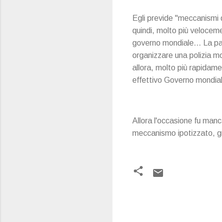
Egli previde "meccanismi d
quindi, molto più velocem
governo mondiale… La pand
organizzare una polizia mo
allora, molto più rapidame
effettivo Governo mondiale
Allora l'occasione fu manca
meccanismo ipotizzato, gra
C
o