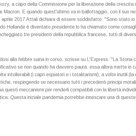
ozy, a capo della Commissione per la liberazione della crescita 
te Macron. E quando quest'ultimo va in ballottaggio, con il suo neo
23 aprile 2017 Attali dichiara di essere soddisfatto: "Sono stato i
do Hollande è diventato presidente lo ha chiamato come consigl
ncheggiato tre presidenti della repubblica francese, tutti di diver
ndosi alla febbre suina in corso, scrisse su L'Express: "La Storia 
nificativo se non quando ha davvero paura: essa allora mette in 
 intollerabili (i capri espiatori e i totalitarismi); a volte inutili (l
tiche, respingendo se necessario tutti i precedenti principi morali
ma questi meccanismi per renderli compatibili con la libertà individu
tica. Questa iniziale pandemia potrebbe innescare una di queste 