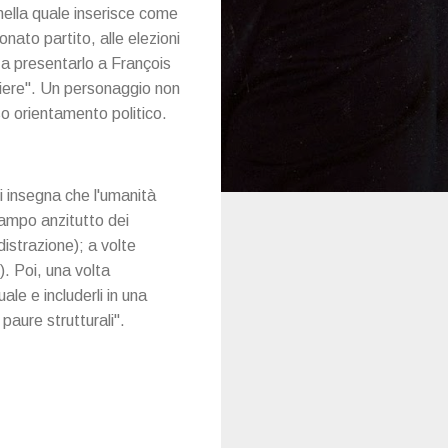
nella quale inserisce come
nato partito, alle elezioni
o a presentarlo a François
iere". Un personaggio non
so orientamento politico.
ci insegna che l'umanità
campo anzitutto dei
a distrazione); a volte
). Poi, una volta
ale e includerli in una
paure strutturali".