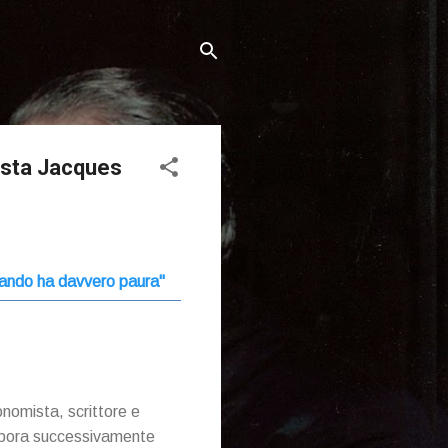
mista Jacques
 quando ha davvero paura"
onomista, scrittore e
labora successivamente