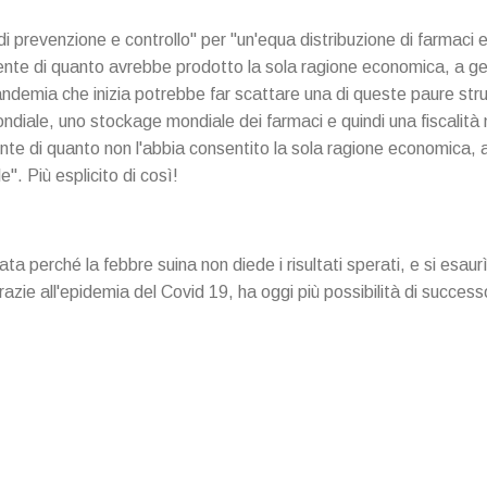
i prevenzione e controllo" per "un'equa distribuzione di farmaci 
ente di quanto avrebbe prodotto la sola ragione economica, a get
emia che inizia potrebbe far scattare una di queste paure stru
ndiale, uno stockage mondiale dei farmaci e quindi una fiscalità 
nte di quanto non l'abbia consentito la sola ragione economica, a
". Più esplicito di così!
ta perché la febbre suina non diede i risultati sperati, e si esaur
zie all'epidemia del Covid 19, ha oggi più possibilità di success