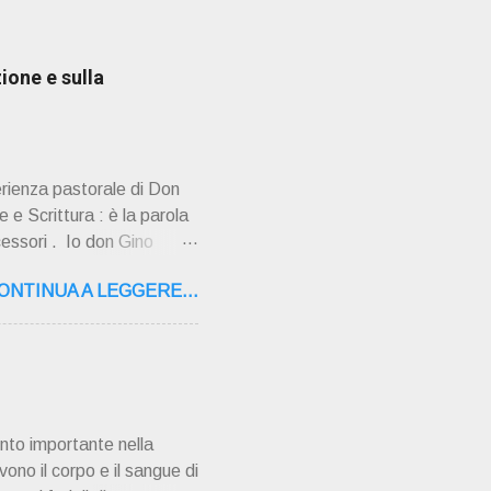
ione e sulla
erienza pastorale di Don
 e Scrittura : è la parola
cessori . Io don Gino
ultimi tempi di vita l'ho
ONTINUA A LEGGERE...
o la sua "
,16 – 37134 Verona Tel.
"secolo" fa, da giovane
AMPAGNA ". È ispira...
nto importante nella
vono il corpo e il sangue di