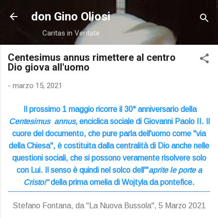
Passa ai contenuti principali
don Gino Oliosi
Caritas in Veritate
Centesimus annus rimettere al centro
Dio giova all'uomo
-
marzo 15, 2021
Il prossimo 1 maggio ricorre il 30° anniversario della
Centesimus annus,
enciclica sociale di Giovanni Paolo II. Il
cuore del documento, che pure parla dell'uomo come "via
della Chiesa", è costituita dalla centralità di Dio anche nelle
questioni sociali, che si possono veramente risolvere solo
con Lui. Il senso è quindi nel solco dell'"
aprite le porte a
Cristo!"
della prima omelia di Wojtyla da pontefice.
Stefano Fontana, da "La Nuova Bussola", 5 Marzo 2021