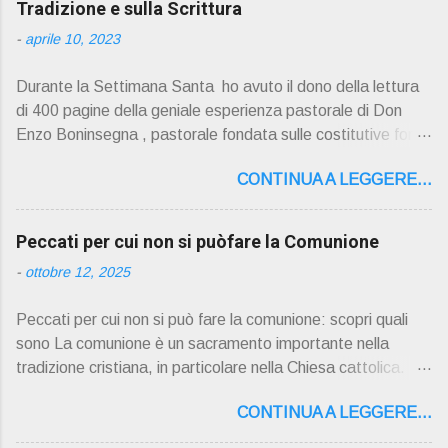
Tradizione e sulla Scrittura
-
aprile 10, 2023
Durante la Settimana Santa ho avuto il dono della lettura
di 400 pagine della geniale esperienza pastorale di Don
Enzo Boninsegna , pastorale fondata sulle costitutive fon ti
della Rivelazione, Tradizi o ne e Scrittura : è la parola di
CONTINUA A LEGGERE...
Dio giunta in continuit à ecclesiale a noi per mezzo di Gesù,
degli Apostoli e dei loro successori . Io don Gino Oliosi v
orrei contribuire ad una lettura non pregiudiziale su don
Peccati per cui non si puòfare la Comunione
Enzo Boninsegna . Per gli ultimi tempi di vita l'ho scelto
-
ottobre 12, 2025
come Confessore. Del suo volume " ERO "CURATO" …
ora son "da curare" pubblico la sua " PRESENTAZIONE"
Peccati per cui non si può fare la comunione: scopri quali
D on Enzo Boninsegna , per ordinazioni Via San Giovanni
sono La comunione è un sacramento importante nella
Pupatoro,16 – 37134 Verona Tel. 045 8201679 – Cell.
tradizione cristiana, in particolare nella Chiesa cattolica.
338990 8824 PRESENTAZIONE R icordo che qualche
Durante la comunione, i fedeli ricevono il corpo e il sangue
secolo fa … "secolo" fa, da giovane prete, ho letto un
CONTINUA A LEGGERE...
di Cristo sotto forma di pane e vino consacrati. Tuttavia, ci
bellissimo libro di Georges Bernanos , " DIARIO DI UN
sono alcuni peccati che impediscono ai fedeli di partecipare
CURATO DI CAMPAGNA ". È ispira...