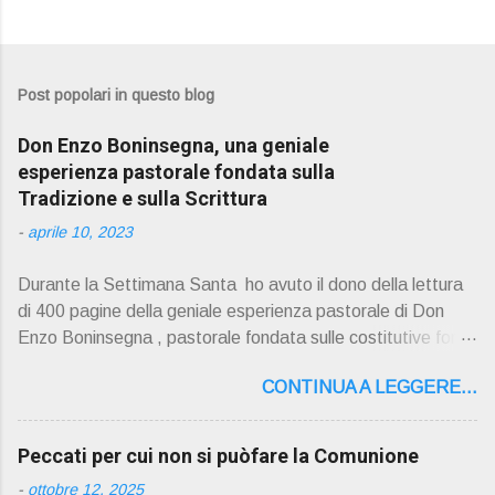
Post popolari in questo blog
Don Enzo Boninsegna, una geniale
esperienza pastorale fondata sulla
Tradizione e sulla Scrittura
-
aprile 10, 2023
Durante la Settimana Santa ho avuto il dono della lettura
di 400 pagine della geniale esperienza pastorale di Don
Enzo Boninsegna , pastorale fondata sulle costitutive fon ti
della Rivelazione, Tradizi o ne e Scrittura : è la parola di
CONTINUA A LEGGERE...
Dio giunta in continuit à ecclesiale a noi per mezzo di Gesù,
degli Apostoli e dei loro successori . Io don Gino Oliosi v
orrei contribuire ad una lettura non pregiudiziale su don
Peccati per cui non si puòfare la Comunione
Enzo Boninsegna . Per gli ultimi tempi di vita l'ho scelto
-
ottobre 12, 2025