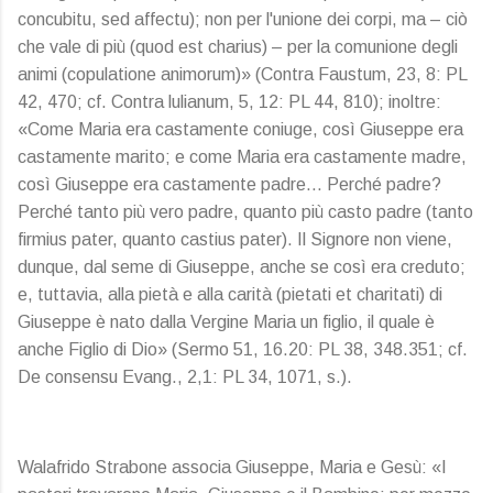
concubitu, sed affectu); non per l'unione dei corpi, ma – ciò
che vale di più (quod est charius) – per la comunione degli
animi (copulatione animorum)» (Contra Faustum, 23, 8: PL
42, 470; cf. Contra lulianum, 5, 12: PL 44, 810); inoltre:
«Come Maria era castamente coniuge, così Giuseppe era
castamente marito; e come Maria era castamente madre,
così Giuseppe era castamente padre… Perché padre?
Perché tanto più vero padre, quanto più casto padre (tanto
firmius pater, quanto castius pater). Il Signore non viene,
dunque, dal seme di Giuseppe, anche se così era creduto;
e, tuttavia, alla pietà e alla carità (pietati et charitati) di
Giuseppe è nato dalla Vergine Maria un figlio, il quale è
anche Figlio di Dio» (Sermo 51, 16.20: PL 38, 348.351; cf.
De consensu Evang., 2,1: PL 34, 1071, s.).
Walafrido Strabone associa Giuseppe, Maria e Gesù: «I