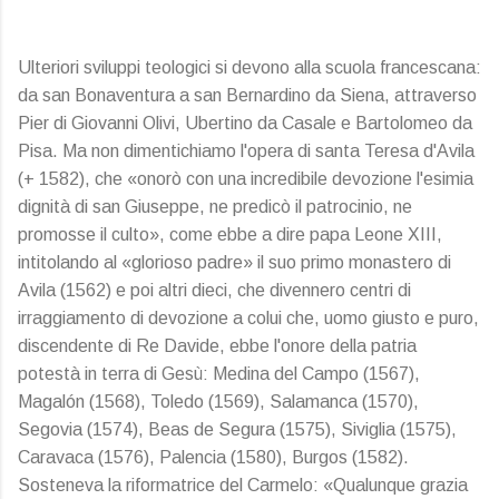
Ulteriori sviluppi teologici si devono alla scuola francescana:
da san Bonaventura a san Bernardino da Siena, attraverso
Pier di Giovanni Olivi, Ubertino da Casale e Bartolomeo da
Pisa. Ma non dimentichiamo l'opera di santa Teresa d'Avila
(+ 1582), che «onorò con una incredibile devozione l'esimia
dignità di san Giuseppe, ne predicò il patrocinio, ne
promosse il culto», come ebbe a dire papa Leone XIII,
intitolando al «glorioso padre» il suo primo monastero di
Avila (1562) e poi altri dieci, che divennero centri di
irraggiamento di devozione a colui che, uomo giusto e puro,
discendente di Re Davide, ebbe l'onore della patria
potestà in terra di Gesù: Medina del Campo (1567),
Magalón (1568), Toledo (1569), Salamanca (1570),
Segovia (1574), Beas de Segura (1575), Siviglia (1575),
Caravaca (1576), Palencia (1580), Burgos (1582).
Sosteneva la riformatrice del Carmelo: «Qualunque grazia