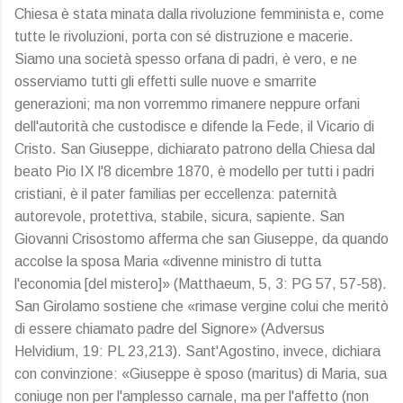
Chiesa è stata minata dalla rivoluzione femminista e, come
tutte le rivoluzioni, porta con sé distruzione e macerie.
Siamo una società spesso orfana di padri, è vero, e ne
osserviamo tutti gli effetti sulle nuove e smarrite
generazioni; ma non vorremmo rimanere neppure orfani
dell'autorità che custodisce e difende la Fede, il Vicario di
Cristo. San Giuseppe, dichiarato patrono della Chiesa dal
beato Pio IX l'8 dicembre 1870, è modello per tutti i padri
cristiani, è il pater familias per eccellenza: paternità
autorevole, protettiva, stabile, sicura, sapiente. San
Giovanni Crisostomo afferma che san Giuseppe, da quando
accolse la sposa Maria «divenne ministro di tutta
l'economia [del mistero]» (Matthaeum, 5, 3: PG 57, 57-58).
San Girolamo sostiene che «rimase vergine colui che meritò
di essere chiamato padre del Signore» (Adversus
Helvidium, 19: PL 23,213). Sant'Agostino, invece, dichiara
con convinzione: «Giuseppe è sposo (maritus) di Maria, sua
coniuge non per l'amplesso carnale, ma per l'affetto (non