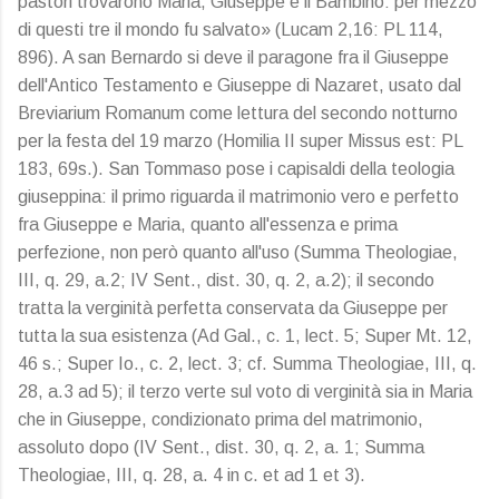
pastori trovarono Maria, Giuseppe e il Bambino: per mezzo
di questi tre il mondo fu salvato» (Lucam 2,16: PL 114,
896). A san Bernardo si deve il paragone fra il Giuseppe
dell'Antico Testamento e Giuseppe di Nazaret, usato dal
Breviarium Romanum come lettura del secondo notturno
per la festa del 19 marzo (Homilia II super Missus est: PL
183, 69s.). San Tommaso pose i capisaldi della teologia
giuseppina: il primo riguarda il matrimonio vero e perfetto
fra Giuseppe e Maria, quanto all'essenza e prima
perfezione, non però quanto all'uso (Summa Theologiae,
III, q. 29, a.2; IV Sent., dist. 30, q. 2, a.2); il secondo
tratta la verginità perfetta conservata da Giuseppe per
tutta la sua esistenza (Ad Gal., c. 1, lect. 5; Super Mt. 12,
46 s.; Super Io., c. 2, lect. 3; cf. Summa Theologiae, III, q.
28, a.3 ad 5); il terzo verte sul voto di verginità sia in Maria
che in Giuseppe, condizionato prima del matrimonio,
assoluto dopo (IV Sent., dist. 30, q. 2, a. 1; Summa
Theologiae, III, q. 28, a. 4 in c. et ad 1 et 3).