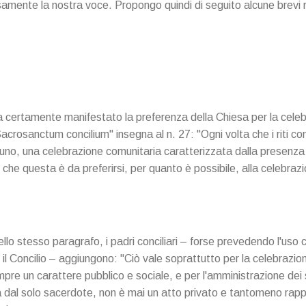
amente la nostra voce. Propongo quindi di seguito alcune brevi ri
 ha certamente manifestato la preferenza della Chiesa per la cele
"Sacrosanctum concilium" insegna al n. 27: "Ogni volta che i riti 
cuno, una celebrazione comunitaria caratterizzata dalla presenza
chi che questa è da preferirsi, per quanto è possibile, alla celebraz
 stesso paragrafo, i padri conciliari – forse prevedendo l'uso ch
il Concilio – aggiungono: "Ciò vale soprattutto per la celebrazi
pre un carattere pubblico e sociale, e per l'amministrazione de
a dal solo sacerdote, non è mai un atto privato e tantomeno rap