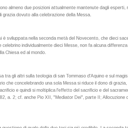
istono almeno due posizioni attualmente mantenute dagli esperti, r
 di grazia dovuto alla celebrazione della Messa.
i è sviluppata nella seconda metà del Novecento, che dieci sace
celebrino individualmente dieci Messe, non fa alcuna differenza 
alla Chiesa ed al mondo.
asa tra gli altri sulla teologia di san Tommaso d'Aquino e sul magi
ario che concelebrando una sola Messa si riduce il dono di grazia,
sacrificio e quindi si moltiplica l'effetto del sacrificio e del sac
q. 82, a. 2; cf. anche Pio XII, "Mediator Dei", parte II; Allocuzion
a questione di quale delle due tesi sia più credibile. La seconda