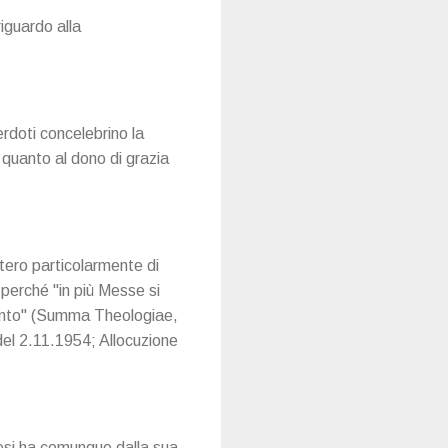
iguardo alla
rdoti concelebrino la
quanto al dono di grazia
stero particolarmente di
 perché "in più Messe si
ramento" (Summa Theologiae,
e del 2.11.1954; Allocuzione
 tesi ha comunque dalla sua