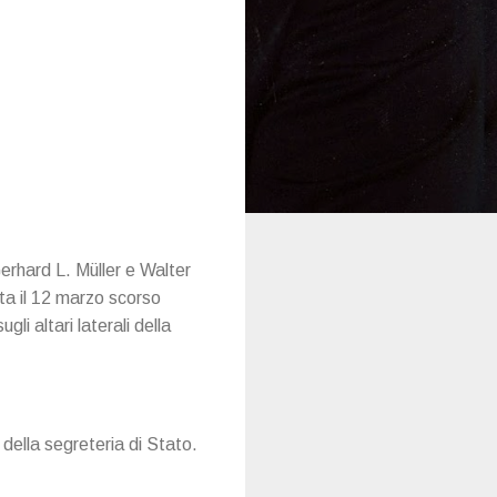
erhard L. Müller e Walter
ata il 12 marzo scorso
li altari laterali della
 della segreteria di Stato.