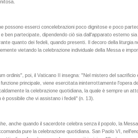
nitosa.
che possono esserci concelebrazioni poco dignitose e poco partec
e e ben partecipate, dipendendo ciò sia dall'apparato esterno sia
nte quanto dei fedeli, quando presenti. Il decoro della liturgia no
mente vietando la celebrazione individuale della Messa e impo
ordinis", poi, il Vaticano II insegna: "Nel mistero del sacrificio eu
 funzione principale, viene esercitata ininterrottamente l'opera d
aldamente la celebrazione quotidiana, la quale è sempre un atto 
 possibile che vi assistano i fedeli" (n. 13).
he, anche quando il sacerdote celebra senza il popolo, la Messa 
comanda pure la celebrazione quotidiana. San Paolo VI, nell'enci