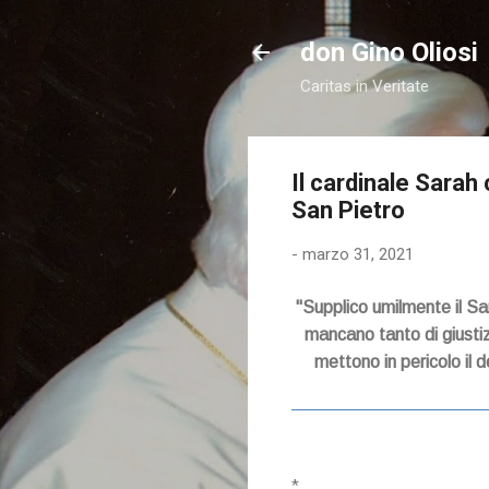
don Gino Oliosi
Caritas in Veritate
Il cardinale Sarah c
San Pietro
-
marzo 31, 2021
"Supplico umilmente il San
mancano tanto di giustiz
mettono in pericolo il d
*