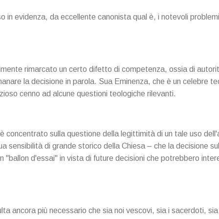
 in evidenza, da eccellente canonista qual è, i notevoli problemi gi
almente rimarcato un certo difetto di competenza, ossia di autorit
emanare la decisione in parola. Sua Eminenza, che è un celebre t
ioso cenno ad alcune questioni teologiche rilevanti.
 è concentrato sulla questione della legittimità di un tale uso del
ua sensibilità di grande storico della Chiesa – che la decisione su
"ballon d'essai" in vista di future decisioni che potrebbero inte
ta ancora più necessario che sia noi vescovi, sia i sacerdoti, sia