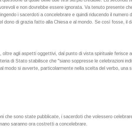
avorevoli e non dovrebbe essere ignorata. Va tenuto presente ch
tringendo i sacerdoti a concelebrare e quindi riducendo il numero 
del dono di grazia fatto alla Chiesa e al mondo. Se così fosse, il 
ltre agli aspetti oggettivi, dal punto di vista spirituale ferisce 
eteria di Stato stabilisce che "siano soppresse le celebrazioni indiv
al modo si avverte, particolarmente nella scelta del verbo, una so
ioni che sono state pubblicate, i sacerdoti che volessero celebra
omano saranno ora costretti a concelebrare.