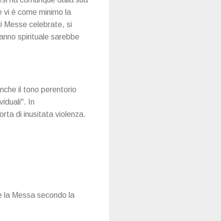
e vi è come minimo la
di Messe celebrate, si
danno spirituale sarebbe
anche il tono perentorio
iduali". In
rta di inusitata violenza.
re la Messa secondo la