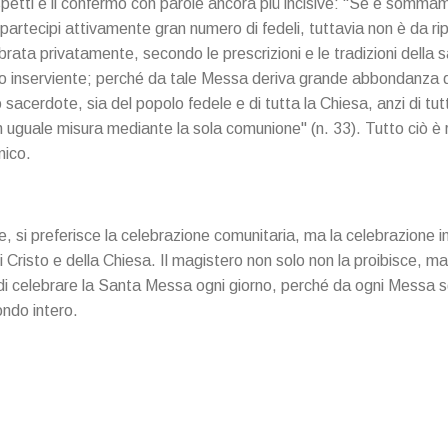
spetti e li confermò con parole ancora più incisive: "Se è somma
artecipi attivamente gran numero di fedeli, tuttavia non è da rip
rata privatamente, secondo le prescrizioni e le tradizioni della 
ro inserviente; perché da tale Messa deriva grande abbondanza di 
 sacerdote, sia del popolo fedele e di tutta la Chiesa, anzi di tut
n uguale misura mediante la sola comunione" (n. 33). Tutto ciò è
nico.
le, si preferisce la celebrazione comunitaria, ma la celebrazione i
Cristo e della Chiesa. Il magistero non solo non la proibisce, ma
di celebrare la Santa Messa ogni giorno, perché da ogni Messa 
ondo intero.