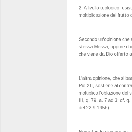
2. A livello teologico, es
moltiplicazione del frutto
Secondo un'opinione che s
stessa Messa, oppure che 
che viene da Dio offerto 
L'altra opinione, che si b
Pio XII, sostiene al contr
moltiplica l'oblazione del 
III, q. 79, a. 7 ad 3; cf. 
del 22.9.1956).
Non intendo dirimere qui l