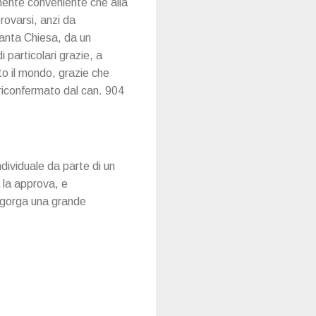
mente conveniente che alla
rovarsi, anzi da
santa Chiesa, da un
particolari grazie, a
to il mondo, grazie che
 riconfermato dal can. 904
ndividuale da parte di un
 la approva, e
sgorga una grande