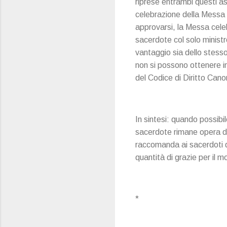
riprese entrambi questi a
celebrazione della Messa p
approvarsi, la Messa celeb
sacerdote col solo minist
vantaggio sia dello stesso
non si possono ottenere i
del Codice di Diritto Cano
In sintesi: quando possibi
sacerdote rimane opera di 
raccomanda ai sacerdoti 
quantità di grazie per il m
*