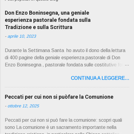
Don Enzo Boninsegna, una geniale
esperienza pastorale fondata sulla
Tradizione e sulla Scrittura
-
aprile 10, 2023
Durante la Settimana Santa ho avuto il dono della lettura
di 400 pagine della geniale esperienza pastorale di Don
Enzo Boninsegna , pastorale fondata sulle costitutive fon ti
della Rivelazione, Tradizi o ne e Scrittura : è la parola di
CONTINUA A LEGGERE...
Dio giunta in continuit à ecclesiale a noi per mezzo di Gesù,
degli Apostoli e dei loro successori . Io don Gino Oliosi v
orrei contribuire ad una lettura non pregiudiziale su don
Peccati per cui non si puòfare la Comunione
Enzo Boninsegna . Per gli ultimi tempi di vita l'ho scelto
-
ottobre 12, 2025
come Confessore. Del suo volume " ERO "CURATO" …
ora son "da curare" pubblico la sua " PRESENTAZIONE"
Peccati per cui non si può fare la comunione: scopri quali
D on Enzo Boninsegna , per ordinazioni Via San Giovanni
sono La comunione è un sacramento importante nella
Pupatoro,16 – 37134 Verona Tel. 045 8201679 – Cell.