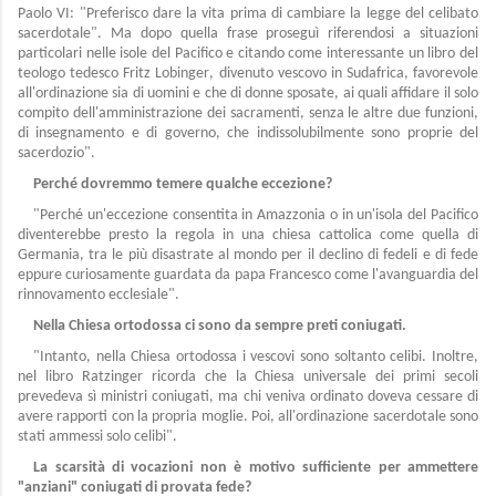
Paolo VI: "Preferisco dare la vita prima di cambiare la legge del celibato
sacerdotale". Ma dopo quella frase proseguì riferendosi a situazioni
particolari nelle isole del Pacifico e citando come interessante un libro del
teologo tedesco Fritz Lobinger, divenuto vescovo in Sudafrica, favorevole
all'ordinazione sia di uomini e che di donne sposate, ai quali affidare il solo
compito dell'amministrazione dei sacramenti, senza le altre due funzioni,
di insegnamento e di governo, che indissolubilmente sono proprie del
sacerdozio".
Perché dovremmo temere qualche eccezione?
"Perché un'eccezione consentita in Amazzonia o in un'isola del Pacifico
diventerebbe presto la regola in una chiesa cattolica come quella di
Germania, tra le più disastrate al mondo per il declino di fedeli e di fede
eppure curiosamente guardata da papa Francesco come l'avanguardia del
rinnovamento ecclesiale".
Nella Chiesa ortodossa ci sono da sempre preti coniugati.
"Intanto, nella Chiesa ortodossa i vescovi sono soltanto celibi. Inoltre,
nel libro Ratzinger ricorda che la Chiesa universale dei primi secoli
prevedeva sì ministri coniugati, ma chi veniva ordinato doveva cessare di
avere rapporti con la propria moglie. Poi, all'ordinazione sacerdotale sono
stati ammessi solo celibi".
La scarsità di vocazioni non è motivo sufficiente per ammettere
"anziani" coniugati di provata fede?