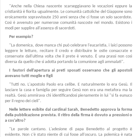
"Anche nella Chiesa nascente scarseggiavano le vocazioni eppure la
cristianità è fiorita ugualmente. Le comunità cattoliche del Giappone sono
eroicamente sopravvissute 250 anni senza che ci fosse un solo sacerdote.
Così è avvenuto per numerose comunità nascoste nel mondo. Esistono i
modi per supplire all'assenza di sacerdoti.
Per esempio?
"La domenica, dove manca chi può celebrare l'eucaristia, i laici possono
leggere le letture, recitare il credo e distribuire le ostie consacrate e
conservate dall'ultima volta che il prete è venuto. È una prassi non così
diversa da quello che si adotta portando la comunione agli ammalati".
I fautori dell'apertura ai preti sposati osservano che gli apostoli
avevano tutti moglie e figli
"Tutti no. L'apostolo Paolo era celibe. E naturalmente lo era Gesù. Il
lasciare la casa e famiglia per seguire Gesù non era una metafora ma la
realtà. Gesù ammirava chi identificandosi pienamente in lui "si fa eunuco
per il regno dei cieli".
Nelle lettere esibite dal cardinal Sarah, Benedetto approva la forma
della pubblicazione prevista. Il ritiro della firma è dovuto a pressioni o
a cos'altro?
"Le parole cantano. L'adesione di papa Benedetto al progetto è
evidente. Non c'è stato niente di cui fosse all'oscuro. La polemica è nata