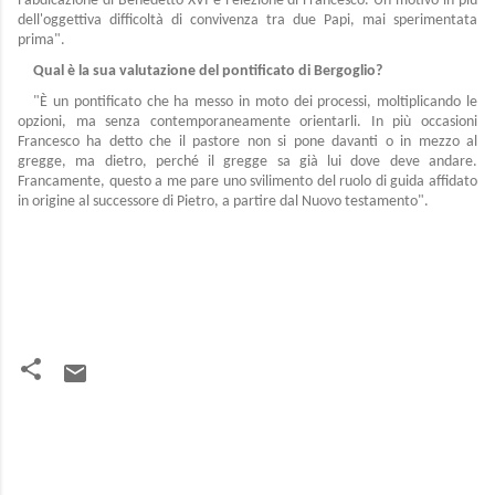
l'abdicazione di Benedetto XVI e l'elezione di Francesco. Un motivo in più
dell'oggettiva difficoltà di convivenza tra due Papi, mai sperimentata
prima".
Qual è la sua valutazione del pontificato di Bergoglio?
"È un pontificato che ha messo in moto dei processi, moltiplicando le
opzioni, ma senza contemporaneamente orientarli. In più occasioni
Francesco ha detto che il pastore non si pone davanti o in mezzo al
gregge, ma dietro, perché il gregge sa già lui dove deve andare.
Francamente, questo a me pare uno svilimento del ruolo di guida affidato
in origine al successore di Pietro, a partire dal Nuovo testamento".
C
o
m