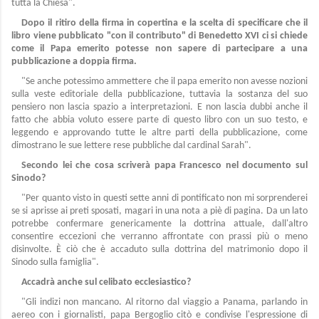
tutta la Chiesa".
Dopo il ritiro della firma in copertina e la scelta di specificare che il
libro viene pubblicato "con il contributo" di Benedetto XVI ci si chiede
come il Papa emerito potesse non sapere di partecipare a una
pubblicazione a doppia firma.
"Se anche potessimo ammettere che il papa emerito non avesse nozioni
sulla veste editoriale della pubblicazione, tuttavia la sostanza del suo
pensiero non lascia spazio a interpretazioni. E non lascia dubbi anche il
fatto che abbia voluto essere parte di questo libro con un suo testo, e
leggendo e approvando tutte le altre parti della pubblicazione, come
dimostrano le sue lettere rese pubbliche dal cardinal Sarah".
Secondo lei che cosa scriverà papa Francesco nel documento sul
Sinodo?
"Per quanto visto in questi sette anni di pontificato non mi sorprenderei
se si aprisse ai preti sposati, magari in una nota a piè di pagina. Da un lato
potrebbe confermare genericamente la dottrina attuale, dall'altro
consentire eccezioni che verranno affrontate con prassi più o meno
disinvolte. È ciò che è accaduto sulla dottrina del matrimonio dopo il
Sinodo sulla famiglia".
Accadrà anche sul celibato ecclesiastico?
"Gli indizi non mancano. Al ritorno dal viaggio a Panama, parlando in
aereo con i giornalisti, papa Bergoglio citò e condivise l'espressione di