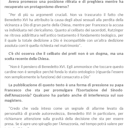
Aveva promesso una posizione ritirata e di preghiera mentre ha
recuperato un protagonismo diverso?
"Per di più su argomenti cruciali. Non va trascurato il fatto che
Benedetto XVI ha attribuito la causa degli abusi sessuali alla perdita della
vicinanza a Dio di gran parte della Chiesa, mentre per Francesco la accusa
va individuata nel clericalismo. Quanto al celibato dei sacerdoti, Ratzinger
ne ritrova addirittura nell'antico testamento il fondamento teologico, per
il quale la totale dedizione a Dio è incompatibile con un'altra dedizione
assoluta com'è quella richiesta nel matrimonio".
C'è chi osserva che il celibato dei preti non è un dogma, ma una
scelta recente della Chiesa.
"Non è il pensiero di Benedetto XVI. Egli ammonisce che toccare questo
cardine non è semplice perché fonda lo stato ontologico (riguarda l'essere
non semplicemente la funzione) del consacrato a Dio"
La pubblicazione di questo testo è una forma di pressione su papa
Francesco che sta per promulgare l'Esortazione del Sinodo
dell'Amazzonia? Qualcuno ha parlato anche di interferenza sul suo
magistero.
"Credo che vada inteso come un segnale di allarme levato da
personalità di grande autorevolezza, Benedetto XVI in particolare, per
richiamare attenzione sulla gravità della decisione che sta per essere
presa. Se si apre uno spiraglio per l'Amazzonia, nel tempo potrà valere per