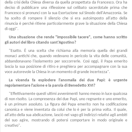
della crisi della Chiesa diversa da quella prospettata da Francesco. Ora ha
deciso di pubblicare una riflessione sul celibato sacerdotale prima che
Francesco si pronunci con la sua Esortazione sul Sinodo dell'Amazzonia. Se
ha scelto di rompere il silenzio che si era autoimposto all'atto della
rinuncia è perché ritiene particolarmente grave la situazione della Chiesa
di oggi".
Una situazione che rende "impossibile tacere", come hanno scritto
gli autori del libro citando sant'Agostino?
"Esatto. È una scelta che richiama alla memoria quella dei grandi
monaci antichi che, quando vedevano in pericolo la vita delle comunità,
abbandonavano l'isolamento per soccorrerle. Così oggi, il Papa emerito
lascia la sua posizione di ritiro e preghiera per accompagnare con la sua
voce autorevole la Chiesa in un momento di grande incertezza".
La vicenda fa esplodere l'anomalia dei due Papi: è urgente
regolamentare l'azione e la parola di Benedetto XVI?
"Effettivamente questi ultimi avvenimenti hanno messo in luce qualcosa
di non risolto. La compresenza dei due Papi, uno regnante e uno emerito,
è un
primum
assoluto. La figura del Papa emerito non ha codificazione
canonica e viene inventata da colui che lo è per la prima volta. Il quale,
all'atto della sua abdicazione, lasciò nel vago gli indirizzi relativi agli ambiti
del suo agire, mostrando di potersi comportare in modo originale e
creativo".