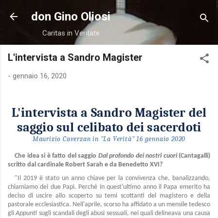
Passa ai contenuti principali
don Gino Oliosi
Caritas in Veritate
L'intervista a Sandro Magister
-
gennaio 16, 2020
L'intervista a Sandro Magister del
saggio sul celibato dei sacerdoti
Maurizio Caverzan in "La Verità" 16 gennaio 2020
Che idea si è fatto del saggio
Dal profondo dei nostri cuori
(Cantagalli)
scritto dal cardinale Robert Sarah e da Benedetto XVI?
"Il 2019 è stato un anno chiave per la convivenza che, banalizzando,
chiamiamo dei due Papi. Perché in quest'ultimo anno il Papa emerito ha
deciso di uscire allo scoperto su temi scottanti del magistero e della
pastorale ecclesiastica. Nell'aprile, scorso ha affidato a un mensile tedesco
gli
Appunti
sugli scandali degli abusi sessuali, nei quali delineava una causa