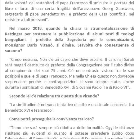
dalla volontà dei sostenitori di papa Francesco di sminuire la portata del
libro e forse di una certa fragilità dell'arcivescovo Georg Ganswein,
segretario di papa Benedetto XVI e prefetto della Casa pontificia, nel
resistere a tali pressioni".
Nel marzo 2018, quando fu chiara la strumentalizzazione di
Ratzinger per sostenere la pubblicazione di alcuni testi di teologi
bergogliani, il prefetto della Segreteria per le comunicazioni,
monsignor Dario Viganò, si dimise. Stavolta che conseguenze ci
saranno?
"Credo nessuna. Non c'è un capro che deve espiare. Il cardinal Sarah
sarà magari destituito da prefetto della Congregazione per il culto divino
al compimento dei suoi 75 anni. C'è un contrasto vistoso tra le sue
posizioni e quelle di papa Francesco. Ma nella Chiesa questo non dovrebbe
sorprendere perché le contrapposizioni ci sono sempre state, anche
durante i pontificati di Benedetto XVI, di Giovanni Paolo II e di Paolo VI".
Secondo lei c'è relazione tra queste due vicende?
"La similitudine è nel vano tentativo di esibire una totale concordia tra
Benedetto XVI e Francesco".
Come potrà proseguire la convivenza tra loro?
"Temo che sarà sempre più ridotta a delle formalità. Oggi le distanze
risultano più evidenti di quanto si potesse prevedere subito dopo