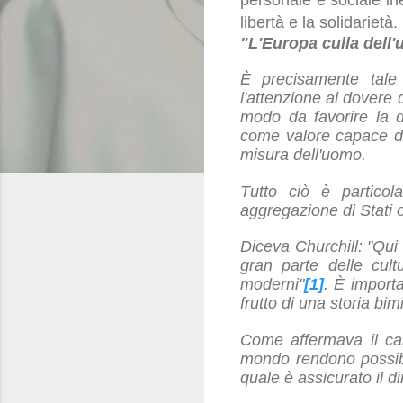
libertà e la solidarietà.
"L'Europa culla dell
È precisamente tale 
l'attenzione al dovere 
modo da favorire la dif
come valore capace di
misura dell'uomo.
Tutto ciò è particol
aggregazione di Stati o 
Diceva Churchill: "Qui (
gran parte delle cultu
moderni"
[1]
. È import
frutto di una storia bimi
Come affermava il car
mondo rendono possibil
quale è assicurato il di