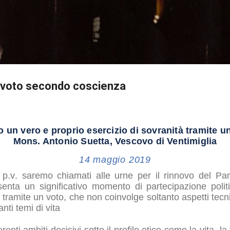
Passa ai contenuti principali
n voto secondo coscienza
un vero e proprio esercizio di sovranità tramite u
Mons. Antonio Suetta, Vescovo di Ventimiglia
14 maggio 2019
.v. saremo chiamati alle urne per il rinnovo del Par
nta un significativo momento di partecipazione polit
" tramite un voto, che non coinvolge soltanto aspetti tecn
ti temi di vita
enti ambiti decisivi sotto il profilo etico come la vita, la f