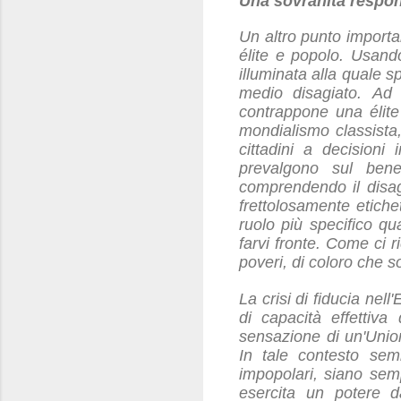
Una sovranità respon
Un altro punto importan
élite e popolo. Usando
illuminata alla quale sp
medio disagiato. Ad 
contrappone una élite
mondialismo classista,
cittadini a decisioni 
prevalgono sul bene
comprendendo il disagi
frettolosamente etiche
ruolo più specifico qu
farvi fronte. Come ci r
poveri, di coloro che so
La crisi di fiducia nell
di capacità effettiva
sensazione di un'Union
In tale contesto sem
impopolari, siano sem
esercita un potere d