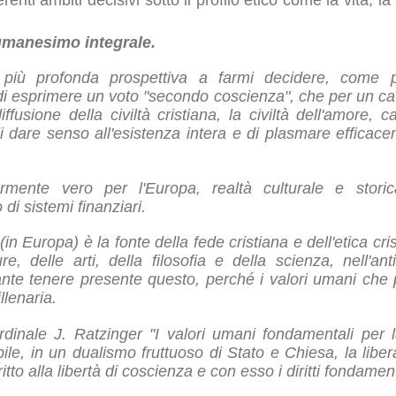
'umanesimo integrale.
più profonda prospettiva a farmi decidere, come p
di esprimere un voto "secondo coscienza", che per un catt
fusione della civiltà cristiana, la civiltà dell'amore, c
 dare senso all'esistenza intera e di plasmare efficac
armente vero per l'Europa, realtà culturale e stor
di sistemi finanziari.
in Europa) è la fonte della fede cristiana e dell'etica cris
re, delle arti, della filosofia e della scienza, nell'a
ante tenere presente questo, perché i valori umani che
llenaria.
dinale J. Ratzinger "I valori umani fondamentali per la
e, in un dualismo fruttuoso di Stato e Chiesa, la libe
ritto alla libertà di coscienza e con esso i diritti fondamen