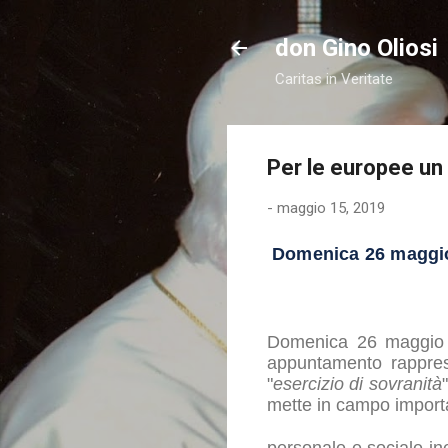
don Gino Oliosi
Caritas in Veritate
Per le europee u
-
maggio 15, 2019
Domenica 26 maggio 
Domenica 26 maggio p
appuntamento rapprese
"
esercizio di sovranità
mette in campo importan
personale e sociale iner