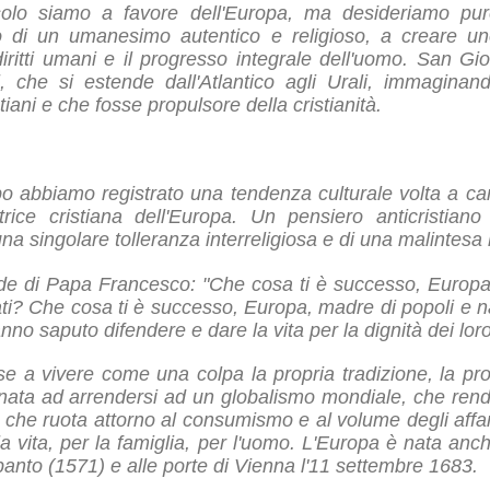
solo siamo a favore dell'Europa, ma desideriamo pur
to di un umanesimo autentico e religioso, a creare 
 diritti umani e il progresso integrale dell'uomo. San G
i, che si estende dall'Atlantico agli Urali, immagin
stiani e che fosse propulsore della cristianità.
po abbiamo registrato una tendenza culturale volta a c
rice cristiana dell'Europa. Un pensiero anticristia
 singolare tolleranza interreligiosa e di una malintesa l
 di Papa Francesco: "Che cosa ti è successo, Europa, te
terati? Che cosa ti è successo, Europa, madre di popoli e 
o saputo difendere e dare la vita per la dignità dei loro 
e a vivere come una colpa la propria tradizione, la prop
inata ad arrendersi ad un globalismo mondiale, che ren
he ruota attorno al consumismo e al volume degli affari
 la vita, per la famiglia, per l'uomo. L'Europa è nata anc
epanto (1571) e alle porte di Vienna l'11 settembre 1683.