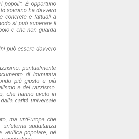
ei popoli". È opportuno
stato sovrano ha davvero
 concrete e fattuali a
modo si può superare il
popolo e che non guarda
dini può essere davvero
 razzismo, puntualmente
documento di immutata
mondo più giusto e più
nalismo e del razzismo.
io, che hanno avuto in
 dalla carità universale
onto, ma un'Europa che
ro un'eterna sudditanza
 verifica popolare, né