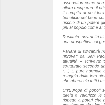
osservatori come una s
allora recuperare il pr
il compito di decider
beneficio del bene com
rischio di un potere g
più al popolo come al d
Restituire sovranità a
una prospettiva cui gu
Parlare di sovranità n
riprovati da San Pao
attualità – scriveva:
strutturato secondo un
(…) È pure normale ch
retaggio dalla loro sto
che abbraccia tutti i 
Un'Europa di popoli s
tutela e valorizza le 
rispetto a poteri che