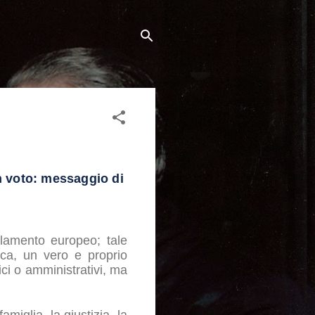
n voto: messaggio di
lamento europeo; tale
ica, un vero e proprio
ici o amministrativi, ma
amiglia, la giustizia, la