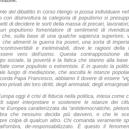
sabile.
te del dibattito in corso ritengo si possa individuare ne
 con disinvoltura la categoria di populismo si presupp
etti di decidere le sorti della massa di precari, lavorator
un populismo fomentatore di sentimenti di rivendic
 che, sulla base di una qualche sapienza superiore, 
 che alimenti la guerra tra poveri, una sorta di imperi
incontrovertibili e ineliminabili, dove le ragioni dell
ssere vero dell'uomo. Questa contrapposizione d
o sociale, la povertà e la fatica che stanno alla base 
ttate come populiste o estremiste. E in questo la politic
ale luogo di mediazione, che ascolta le istanze popolar
icorda Papa Francesco, abbiamo il dovere di essere "vigil
no privati dei loro diritti, degli ammalati, degli emarginati,
'Europa oggi è crisi di fiducia nella politica, intesa come cr
 di saper interpretare e sostenere le istanze dei cit
e Europea caratterizzata da "antidemocratiche, pletorich
bra che nessuno decida più davvero, e che le scelt
pre colpa di qualcun altro. Chi comanda veramente sp
all'ombra, de-responsabilizzato. È questo il fenomen