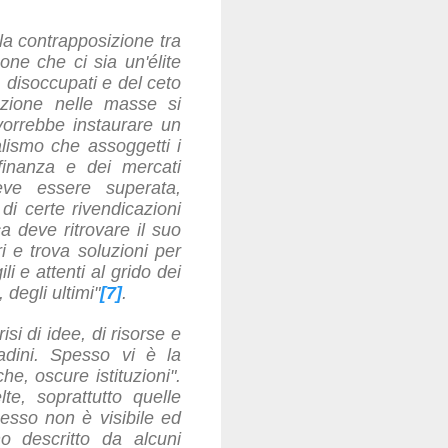
lla contrapposizione tra
one che ci sia un'élite
i, disoccupati e del ceto
azione nelle masse si
vorrebbe instaurare un
alismo che assoggetti i
a finanza e dei mercati
eve essere superata,
di certe rivendicazioni
a deve ritrovare il suo
i e trova soluzioni per
i e attenti al grido dei
 degli ultimi"
[7]
.
isi di idee, di risorse e
tadini. Spesso vi è la
e, oscure istituzioni".
e, soprattutto quelle
esso non è visibile ed
o descritto da alcuni