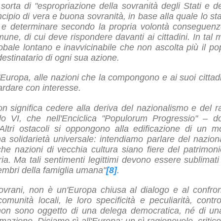
orta di "espropriazione della sovranità degli Stati e d
incipio di vera e buona sovranità, in base alla quale lo 
e e determinare secondo la propria volontà conseguenze
une, di cui deve rispondere davanti ai cittadini. In tal 
lobale lontano e inavvicinabile che non ascolta più il 
estinatario di ogni sua azione.
ll'Europa, alle nazioni che la compongono e ai suoi citta
ardare con interesse.
on significa cedere alla deriva del nazionalismo e del
lo VI, che nell'Enciclica "Populorum Progressio" – 
 "Altri ostacoli si oppongono alla edificazione di un 
a solidarietà universale: intendiamo parlare del nazio
e nazioni di vecchia cultura siano fiere del patrimon
ria. Ma tali sentimenti legittimi devono essere sublimati
membri della famiglia umana"
[8]
.
ovrani, non è un'Europa chiusa al dialogo e al confr
comunità locali, le loro specificità e peculiarità, cont
 non sono oggetto di una delega democratica, né di una