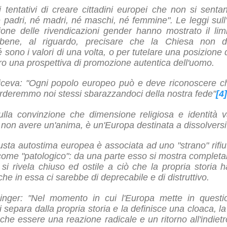
i tentativi di creare cittadini europei che non si sentan
né padri, né madri, né maschi, né femmine". Le leggi sull
one delle rivendicazioni gender hanno mostrato il limi
bene, al riguardo, precisare che la Chiesa non dif
 sono i valori di una volta, o per tutelare una posizion
ro una prospettiva di promozione autentica dell'uomo.
iceva: "Ogni popolo europeo può e deve riconoscere ch
erderemmo noi stessi sbarazzandoci della nostra fede"
[4]
ulla convinzione che dimensione religiosa e identità 
a non avere un'anima, è un'Europa destinata a dissolversi
sta autostima europea è associata ad uno "strano" rifiut
 come "patologico": da una parte esso si mostra complet
si rivela chiuso ed ostile a ciò che la propria storia 
he in essa ci sarebbe di deprecabile e di distruttivo.
nger: "Nel momento in cui l'Europa mette in questio
si separa dalla propria storia e la definisce una cloaca, la
e essere una reazione radicale e un ritorno all'indietro