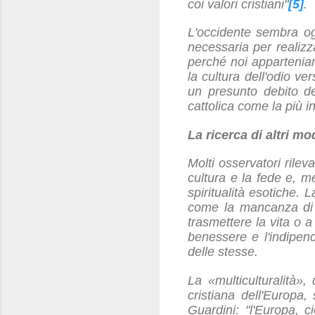
coi valori cristiani"
[5]
.
L'occidente sembra ogg
necessaria per realizza
perché noi apparteniam
la cultura dell'odio ve
un presunto debito del
cattolica come la più in
La ricerca di altri mod
Molti osservatori rileva
cultura e la fede e, m
spiritualità esotiche. 
come la mancanza di e
trasmettere la vita o a
benessere e l'indipend
delle stesse.
La «multiculturalità»
cristiana dell'Europa,
Guardini: "l'Europa, 