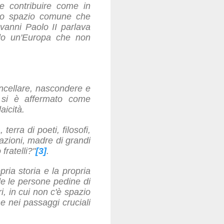
e contribuire come in
uno spazio comune che
iovanni Paolo II parlava
ando un'Europa che non
ancellare, nascondere e
no si è affermato come
aicità.
rra di poeti, filosofi,
nazioni, madre di grandi
fratelli?"
[3]
.
ria storia e la propria
de le persone pedine di
, in cui non c'è spazio
he nei passaggi cruciali