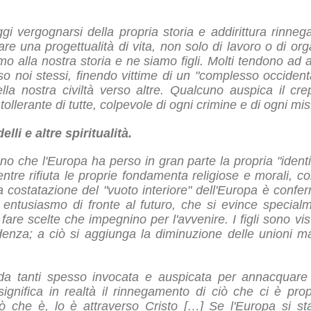
i vergognarsi della propria storia e addirittura rinnegar
re una progettualità di vita, non solo di lavoro o di or
o alla nostra storia e ne siamo figli. Molti tendono ad a
rso noi stessi, finendo vittime di un "complesso occidenta
la nostra civiltà verso altre. Qualcuno auspica il cre
tollerante di tutte, colpevole di ogni crimine e di ogni mis
elli e altre spiritualità.
no che l'Europa ha perso in gran parte la propria "identità
entre rifiuta le proprie fondamenta religiose e morali, 
La costatazione del "vuoto interiore" dell'Europa è confer
ntusiasmo di fronte al futuro, che si evince specialm
 fare scelte che impegnino per l'avvenire. I figli sono vi
enza; a ciò si aggiunga la diminuzione delle unioni matr
, da tanti spesso invocata e auspicata per annacquare
 significa in realtà il rinnegamento di ciò che ci è p
ciò che è, lo è attraverso Cristo […] Se l'Europa si s