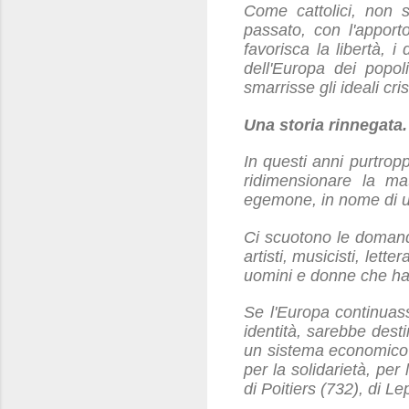
Come cattolici, non 
passato, con l'appor
favorisca la libertà, i
dell'Europa dei popol
smarrisse gli ideali cri
Una storia rinnegata.
In questi anni purtrop
ridimensionare la mat
egemone, in nome di una
Ci scuotono le domande
artisti, musicisti, let
uomini e donne che hann
Se l'Europa continuass
identità, sarebbe dest
un sistema economico c
per la solidarietà, per
di Poitiers (732), di L