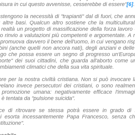
 misura in cui questo avvenisse, cesserebbe di essere"
[6]
.
stengono la necessità di "trapianti" dal di fuori, che annu
u altre basi. Qualcun altro sostiene che la multicultural
ealtà un progetto di massificazione della forza lavoro
o rinvio a valutazioni più competenti e argomentate. A
promuova davvero il bene dell'uomo, in cui vengano rispe
ini (anche quelli non ancora nati), degli anziani e dell
go che possa essere un segno di progresso un'Europa c
orte" dei suoi cittadini, che guarda all'aborto come un
biamenti climatici che della sua vita spirituale.
re per la nostra civiltà cristiana. Non si può invocare 
rivelano invece persecutori dei cristiani, o sono realmen
 promozione umana: negativamente efficace l'immag
è tentata da "pulsione suicida".
e di ritrovare se stessa potrà essere in grado di r
 ci esorta incessantemente Papa Francesco, senza che 
tituzione".