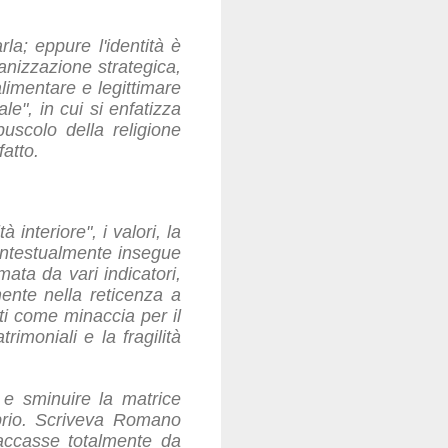
la; eppure l'identità è
ganizzazione strategica,
limentare e legittimare
le", in cui si enfatizza
puscolo della religione
fatto.
 interiore", i valori, la
contestualmente insegue
mata da vari indicatori,
ente nella reticenza a
sti come minaccia per il
imoniali e la fragilità
 e sminuire la matrice
roprio. Scriveva Romano
taccasse totalmente da