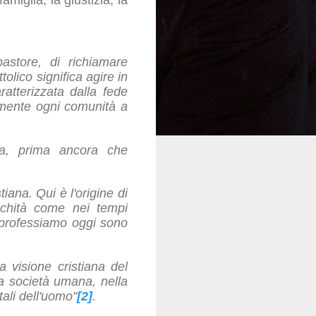
astore, di richiamare
olico significa agire in
aratterizzata dalla fede
emente ogni comunità a
ica, prima ancora che
tiana. Qui è l'origine di
ntichità come nei tempi
 professiamo oggi sono
 visione cristiana del
ra società umana, nella
tali dell'uomo"
[2]
.