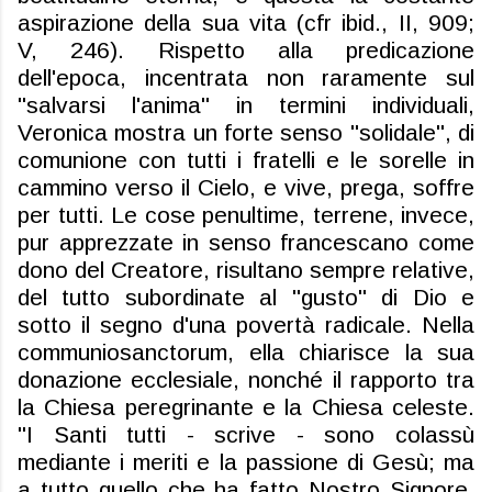
aspirazione della sua vita (
cfr
ibid., II, 909;
V, 246). Rispetto alla predicazione
dell'epoca, incentrata non raramente sul
"salvarsi l'anima" in termini individuali,
Veronica mostra un forte senso "solidale", di
comunione con tutti i fratelli e le sorelle in
cammino verso il Cielo, e vive, prega, soffre
per tutti. Le cose penultime, terrene, invece,
pur apprezzate in senso francescano come
dono del Creatore, risultano sempre relative,
del tutto subordinate al "gusto" di Dio e
sotto il segno d'una povertà radicale.
Nella
communio
sanctorum, ella chiarisce la sua
donazione ecclesiale, nonché il rapporto tra
la Chiesa peregrinante e la Chiesa celeste.
"I Santi tutti - scrive - sono colassù
mediante i meriti e la passione di Gesù; ma
a tutto quello che ha fatto Nostro Signore,