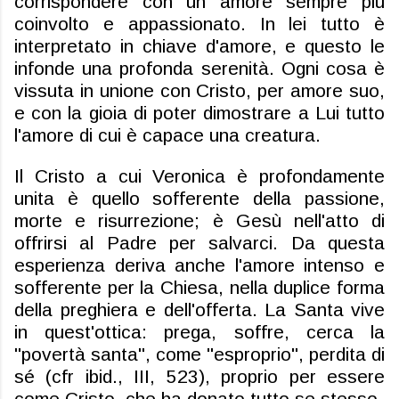
corrispondere con un amore sempre più
coinvolto e appassionato. In lei tutto è
interpretato in chiave d'amore, e questo le
infonde una profonda serenità. Ogni cosa è
vissuta in unione con Cristo, per amore suo,
e con la gioia di poter dimostrare a Lui tutto
l'amore di cui è capace una creatura.
Il Cristo a cui Veronica è profondamente
unita è quello sofferente della passione,
morte e risurrezione; è Gesù nell'atto di
offrirsi al Padre per salvarci. Da questa
esperienza deriva anche l'amore intenso e
sofferente per la Chiesa, nella duplice forma
della preghiera e dell'offerta. La Santa vive
in quest'ottica: prega, soffre, cerca la
"povertà santa", come "esproprio", perdita di
sé (
cfr
ibid., III, 523), proprio per essere
come Cristo, che ha donato tutto
se
stesso.