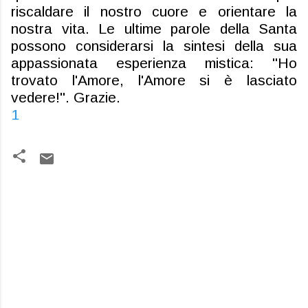
riscaldare il nostro cuore e orientare la
nostra vita. Le ultime parole della Santa
possono considerarsi la sintesi della sua
appassionata esperienza mistica: "Ho
trovato l'Amore, l'Amore si è lasciato
vedere!". Grazie
.
1
C
o
m
m
e
n
t