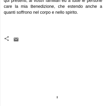
qui presenti, ai vostri familiari ed a tutte le persone
care la mia Benedizione, che estendo anche a
quanti soffrono nel corpo e nello spirito.
C
o
m
m
e
n
t
i