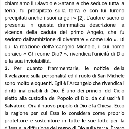
chiamiamo il Diavolo e Satana e che seduce tutta la
terra, fu precipitato sulla terra e con lui furono
precipitati anche i suoi angeli » [
2
]. L'autore sacro ci
presenta in questa drammatica descrizione la
vicenda della caduta del primo Angelo, che fu
sedotto dall'ambizione di diventare « come Dio ». Di
qui la reazione dell'Arcangelo Michele, il cui nome
ebraico « Chi come Dio? », rivendica l'unicità di Dio
e la sua inviolabilità.
3.
Per quanto frammentarie, le notizie della
Rivelazione sulla personalità ed il ruolo di San Michele
sono molto eloquenti. Egli è l'Arcangelo che rivendica i
diritti inalienabili di Dio. È uno dei principi del Cielo
eletto alla custodia del Popolo di Dio, da cui uscirà il
Salvatore. Ora il nuovo popolo di Dio è la Chiesa. Ecco
la ragione per cui Essa lo considera come proprio
protettore e sostenitore in tutte le sue lotte per la
difesa e la diffusione del regno di Dio sulla terra. È vero