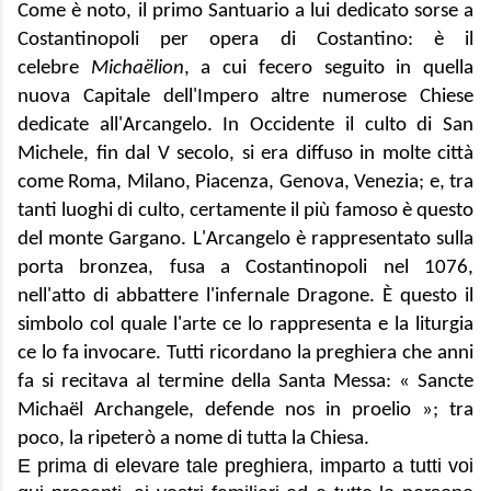
Come è noto, il primo Santuario a lui dedicato sorse a
Costantinopoli per opera di Costantino: è il
celebre
Micha
ë
lion
, a cui fecero seguito in quella
nuova Capitale dell'Impero altre numerose Chiese
dedicate all'Arcangelo. In Occidente il culto di San
Michele, fin dal V secolo, si era diffuso in molte città
come Roma, Milano, Piacenza, Genova, Venezia; e, tra
tanti luoghi di culto, certamente il più famoso è questo
del monte Gargano. L'Arcangelo è rappresentato sulla
porta bronzea, fusa a Costantinopoli nel 1076,
nell'atto di abbattere l'infernale Dragone. È questo il
simbolo col quale l'arte ce lo rappresenta e la liturgia
ce lo fa invocare. Tutti ricordano la preghiera che anni
fa si recitava al termine della Santa Messa: « Sancte
Micha
ë
l Archangele, defende nos in proelio »; tra
poco, la ripeterò a nome di tutta la Chiesa.
E prima di elevare tale preghiera, imparto a tutti voi