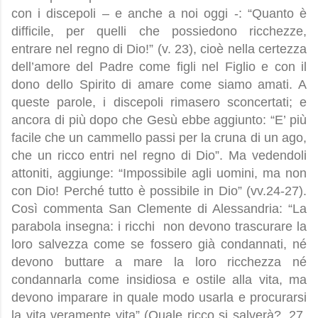
con i discepoli – e anche a noi oggi -: “Quanto è
difficile, per quelli che possiedono ricchezze,
entrare nel regno di Dio!” (v. 23), cioè nella certezza
dell’amore del Padre come figli nel Figlio e con il
dono dello Spirito di amare come siamo amati. A
queste parole, i discepoli rimasero sconcertati; e
ancora di più dopo che Gesù ebbe aggiunto: “E’ più
facile che un cammello passi per la cruna di un ago,
che un ricco entri nel regno di Dio”. Ma vedendoli
attoniti, aggiunge: “Impossibile agli uomini, ma non
con Dio! Perché tutto è possibile in Dio” (vv.24-27).
Così commenta San Clemente di Alessandria: “La
parabola insegna: i ricchi non devono trascurare la
loro salvezza come se fossero già condannati, né
devono buttare a mare la loro ricchezza né
condannarla come insidiosa e ostile alla vita, ma
devono imparare in quale modo usarla e procurarsi
la vita veramente vita” (Quale ricco si salverà?, 27,