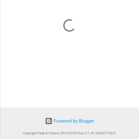
n
t
i
Powered by Blogger
Copyright Fede & Cultura 2010-2018 P.Iva C.F. R.I 03692770237