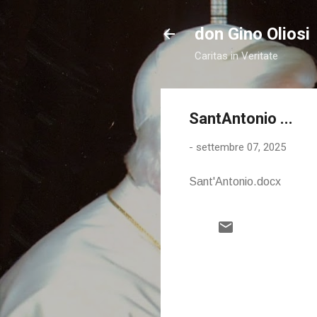
don Gino Oliosi
Caritas in Veritate
SantAntonio ...
-
settembre 07, 2025
Sant'Antonio.docx
C
o
m