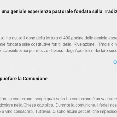
una geniale esperienza pastorale fondata sulla Tradiz
a ho avuto il dono della lettura di 400 pagine della geniale esp
e fondata sulle costitutive fon ti della Rivelazione, Tradizi o ne
à ecclesiale a noi per mezzo di Gesù, degli Apostoli e dei loro suc
 ad una lettura non pregiudiziale su don Enzo Boninsegna . Per gli 
C
 Del suo volume " ERO "CURATO" …ora son "da curare" pubblic
zo Boninsegna , per ordinazioni Via San Giovanni Pupatoro
8990 8824 PRESENTAZIONE R icordo che qualche secolo fa … 
i puòfare la Comunione
ssimo libro di Georges Bernanos , " DIARIO DI UN CURATO DI C
ò fare la comunione: scopri quali sono La comunione è un sacrame
rticolare nella Chiesa cattolica. Durante la comunione, i fedeli rice
 e vino consacrati. Tuttavia, ci sono alcuni peccati che impedisco