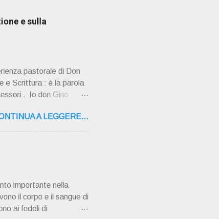
ione e sulla
erienza pastorale di Don
 e Scrittura : è la parola
cessori . Io don Gino
ultimi tempi di vita l'ho
ONTINUA A LEGGERE...
o la sua "
,16 – 37134 Verona Tel.
"secolo" fa, da giovane
AMPAGNA ". È ispira...
nto importante nella
vono il corpo e il sangue di
no ai fedeli di