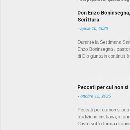
Don Enzo Boninsegna, 
Scrittura
-
aprile 10, 2023
Durante la Settimana Sant
Enzo Boninsegna , pastoral
di Dio giunta in continuit 
Oliosi v orrei contribuire
scelto come Confessore.
PRESENTAZIONE" D on En
045 8201679 – Cell. 33
Peccati per cui non s
prete, ho letto un belli
-
ottobre 12, 2025
Peccati per cui non si pu
tradizione cristiana, in pa
Cristo sotto forma di pane