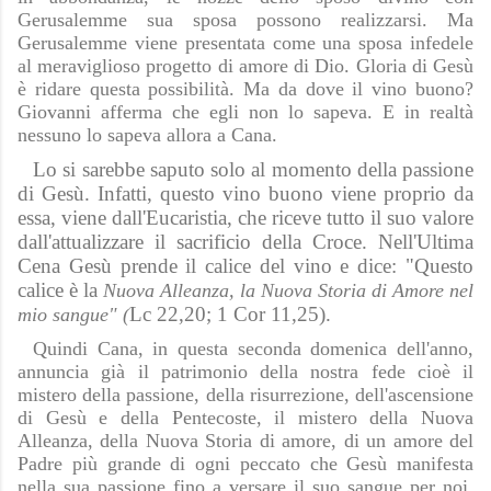
Gerusalemme sua sposa possono realizzarsi. Ma
Gerusalemme viene presentata come una sposa infedele
al meraviglioso progetto di amore di Dio. Gloria di Gesù
è ridare questa possibilità. Ma da dove il vino buono?
Giovanni afferma che egli non lo sapeva. E in realtà
nessuno lo sapeva allora a Cana.
Lo si sarebbe saputo solo al momento della passione
di Gesù. Infatti, questo vino buono viene proprio da
essa, viene dall'Eucaristia, che riceve tutto il suo valore
dall'attualizzare il sacrificio della Croce. Nell'Ultima
Cena Gesù prende il calice del vino e dice: "Questo
calice è la
Nuova Alleanza, la Nuova Storia di Amore nel
Lc 22,20; 1 Cor 11,25).
mio sangue" (
Quindi Cana, in questa seconda domenica dell'anno,
annuncia già il patrimonio della nostra fede cioè il
mistero della passione, della risurrezione, dell'ascensione
di Gesù e della Pentecoste, il mistero della Nuova
Alleanza, della Nuova Storia di amore, di un amore del
Padre più grande di ogni peccato che Gesù manifesta
nella sua passione fino a versare il suo sangue per noi,