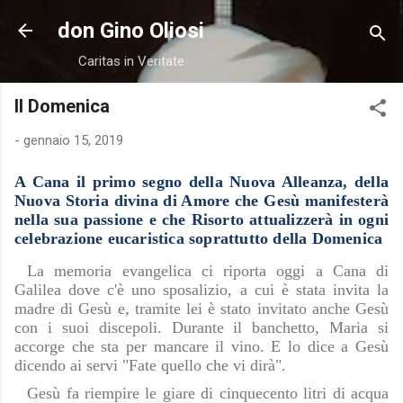
Passa ai contenuti principali
don Gino Oliosi
Caritas in Veritate
II Domenica
-
gennaio 15, 2019
A Cana il primo segno della Nuova Alleanza, della
Nuova Storia divina di Amore che Gesù manifesterà
nella sua passione e che Risorto attualizzerà in ogni
celebrazione eucaristica soprattutto della Domenica
La memoria evangelica ci riporta oggi a Cana di
Galilea dove c'è uno sposalizio, a cui è stata invita la
madre di Gesù e, tramite lei è stato invitato anche Gesù
con i suoi discepoli. Durante il banchetto, Maria si
accorge che sta per mancare il vino. E lo dice a Gesù
dicendo ai servi "Fate quello che vi dirà".
Gesù fa riempire le giare di cinquecento litri di acqua