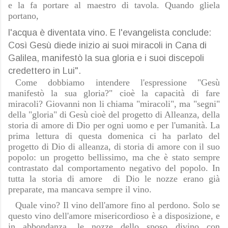
e la fa portare al maestro di tavola. Quando gliela
portano,
l'acqua è diventata vino. E l'evangelista conclude:
Così Gesù diede inizio ai suoi miracoli in Cana di
Galilea, manifestò la sua gloria e i suoi discepoli
credettero in Lui".
Come dobbiamo intendere l'espressione "Gesù
manifestò la sua gloria?" cioè la capacità di fare
miracoli? Giovanni non li chiama "miracoli", ma "segni"
della "gloria" di Gesù cioè del progetto di Alleanza, della
storia di amore di Dio per ogni uomo e per l'umanità. La
prima lettura di questa domenica ci ha parlato del
progetto di Dio di alleanza, di storia di amore con il suo
popolo: un progetto bellissimo, ma che è stato sempre
contrastato dal comportamento negativo del popolo. In
tutta la storia di amore di Dio le nozze erano già
preparate, ma mancava sempre il vino.
Quale vino? Il vino dell'amore fino al perdono. Solo se
questo vino dell'amore misericordioso è a disposizione, e
in abbondanza, le nozze dello sposo divino con