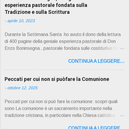
esperienza pastorale fondata sulla
Tradizione e sulla Scrittura
-
aprile 10, 2023
Durante la Settimana Santa ho avuto il dono della lettura
di 400 pagine della geniale esperienza pastorale di Don
Enzo Boninsegna , pastorale fondata sulle costitutive fon ti
della Rivelazione, Tradizi o ne e Scrittura : è la parola di
CONTINUA A LEGGERE...
Dio giunta in continuit à ecclesiale a noi per mezzo di Gesù,
degli Apostoli e dei loro successori . Io don Gino Oliosi v
orrei contribuire ad una lettura non pregiudiziale su don
Peccati per cui non si puòfare la Comunione
Enzo Boninsegna . Per gli ultimi tempi di vita l'ho scelto
-
ottobre 12, 2025
come Confessore. Del suo volume " ERO "CURATO" …
ora son "da curare" pubblico la sua " PRESENTAZIONE"
Peccati per cui non si può fare la comunione: scopri quali
D on Enzo Boninsegna , per ordinazioni Via San Giovanni
sono La comunione è un sacramento importante nella
Pupatoro,16 – 37134 Verona Tel. 045 8201679 – Cell.
tradizione cristiana, in particolare nella Chiesa cattolica.
338990 8824 PRESENTAZIONE R icordo che qualche
Durante la comunione, i fedeli ricevono il corpo e il sangue
secolo fa … "secolo" fa, da giovane prete, ho letto un
CONTINUA A LEGGERE...