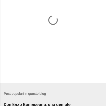
e
n
t
i
Post popolari in questo blog
Don Enzo Boninsegna, una geniale