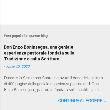
Post popolari in questo blog
Don Enzo Boninsegna, una geniale
esperienza pastorale fondata sulla
Tradizione e sulla Scrittura
-
aprile 10, 2023
Durante la Settimana Santa ho avuto il dono della lettura
di 400 pagine della geniale esperienza pastorale di Don
Enzo Boninsegna , pastorale fondata sulle costitutive fon ti
della Rivelazione, Tradizi o ne e Scrittura : è la parola di
CONTINUA A LEGGERE...
Dio giunta in continuit à ecclesiale a noi per mezzo di Gesù,
degli Apostoli e dei loro successori . Io don Gino Oliosi v