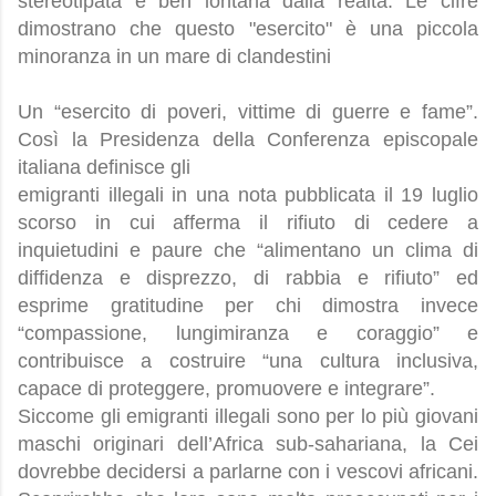
stereotipata e ben lontana dalla realtà. Le cifre
dimostrano che questo "esercito" è una piccola
minoranza in un mare di clandestini
Un “esercito di poveri, vittime di guerre e fame”.
Così la Presidenza della Conferenza episcopale
italiana definisce gli
emigranti illegali in una nota pubblicata il 19 luglio
scorso in cui afferma il rifiuto di cedere a
inquietudini e paure che “alimentano un clima di
diffidenza e disprezzo, di rabbia e rifiuto” ed
esprime gratitudine per chi dimostra invece
“compassione, lungimiranza e coraggio” e
contribuisce a costruire “una cultura inclusiva,
capace di proteggere, promuovere e integrare”.
Siccome gli emigranti illegali sono per lo più giovani
maschi originari dell’Africa sub-sahariana, la Cei
dovrebbe decidersi a parlarne con i vescovi africani.