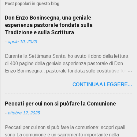
Post popolari in questo blog
Don Enzo Boninsegna, una geniale
esperienza pastorale fondata sulla
Tradizione e sulla Scrittura
-
aprile 10, 2023
Durante la Settimana Santa ho avuto il dono della lettura
di 400 pagine della geniale esperienza pastorale di Don
Enzo Boninsegna , pastorale fondata sulle costitutive fon ti
della Rivelazione, Tradizi o ne e Scrittura : è la parola di
CONTINUA A LEGGERE...
Dio giunta in continuit à ecclesiale a noi per mezzo di Gesù,
degli Apostoli e dei loro successori . Io don Gino Oliosi v
orrei contribuire ad una lettura non pregiudiziale su don
Peccati per cui non si puòfare la Comunione
Enzo Boninsegna . Per gli ultimi tempi di vita l'ho scelto
-
ottobre 12, 2025
come Confessore. Del suo volume " ERO "CURATO" …
ora son "da curare" pubblico la sua " PRESENTAZIONE"
Peccati per cui non si può fare la comunione: scopri quali
D on Enzo Boninsegna , per ordinazioni Via San Giovanni
sono La comunione è un sacramento importante nella
Pupatoro,16 – 37134 Verona Tel. 045 8201679 – Cell.