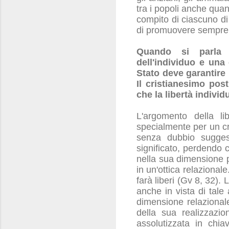
tra i popoli anche quan
compito di ciascuno di 
di promuovere sempre p
Quando si parla d
dell'individuo e una 
Stato deve garantire 
Il cristianesimo pos
che la libertà indivi
L'argomento della li
specialmente per un cri
senza dubbio suggest
significato, perdendo 
nella sua dimensione p
in un'ottica relazionale
farà liberi (Gv 8, 32).
anche in vista di tal
dimensione relazional
della sua realizzazio
assolutizzata in chia