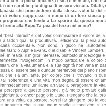
ibertà con la piena efficienza fisica e mentale, con sta
ita non sarebbe più degna di essere vissuta. Difatti
utanasia che prescindono dalla stessa volontà del
e di volere soppresse in nome di un loro stesso p
di progresso che tende a far sparire da questo mond
i fronte alla Rupe Tarpea del terzo millennio?
del "best interest" e del voler commisurare il valore dell
 a fattori quali la produttività, l'efficienza, la piena a
cietà occidentale. Non sono in gioco né l'autodete
rlie Gard o Alphie Evans, o al disabile Vincent Lambert, 
é, in realtà, il miglior interesse, piuttosto un'ideologia 
fermezza, rivolgendomi in modo particolare a coloro
miliari, che la vita umana e la sua dignità non varia in ba
cessa di essere tale e dunque meritevole del pieno rispet
a che sia umiliante, per coloro che si trovano in ques
 tali sofferenze e una vita "non degna di essere chiama
intrinsecamente umiliante arrivare a paragonare la vit
far percepire a queste persone, già molto provate dall
gioritaria, o ancor peggio lo Stato, ritengano che la lor
ra una volta, da pastore, vorrei far giungere loro la vo
 annuncia che in qualunque stadio e condizioni si trov