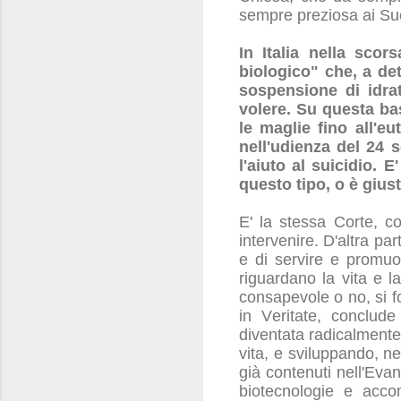
sempre preziosa ai Suo
In Italia nella sco
biologico" che, a det
sospensione di idra
volere. Su questa bas
le maglie fino all'eu
nell'udienza del 24
l'aiuto al suicidio. 
questo tipo, o è giust
E' la stessa Corte, c
intervenire. D'altra pa
e di servire e promuo
riguardano la vita e l
consapevole o no, si f
in Veritate, conclud
diventata radicalmente 
vita, e sviluppando, n
già contenuti nell'Evan
biotecnologie e accom