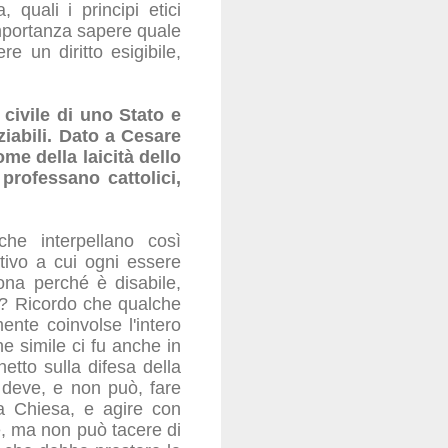
, quali i principi etici
importanza sapere quale
e un diritto esigibile,
civile di uno Stato e
ziabili. Dato a Cesare
me della laicità dello
 professano cattolici,
he interpellano così
tivo a cui ogni essere
ona perché è disabile,
esi? Ricordo che qualche
ente coinvolse l'intero
e simile ci fu anche in
etto sulla difesa della
on deve, e non può, fare
la Chiesa, e agire con
e, ma non può tacere di