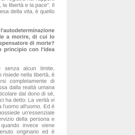
a libertà e la pace". Il
esa della vita, è quello
autodeterminazione
le a morire, di cui lo
dispensatore di morte?
 principio con l'idea
e senza alcun limite,
risiede nella libertà, è
arsi completamente di
issa dalla realtà umana
icolare dal dono di sé,
ci ha detto: La verità vi
da l'uomo all'uomo. Ed è
possiede un'essenziale
rvizio della persona e
o; quando invece viene
tenuto originario ed è