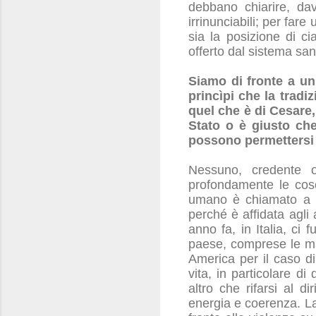
debbano chiarire, davan
irrinunciabili; per fa
sia la posizione di ci
offerto dal sistema sani
Siamo di fronte a un
princìpi che la tradi
quel che è di Cesare,
Stato o è giusto che 
possono permettersi d
Nessuno, credente o
profondamente le cosc
umano è chiamato a da
perché è affidata agli 
anno fa, in Italia, ci
paese, comprese le mas
America per il caso di
vita, in particolare di
altro che rifarsi al 
energia e coerenza. La