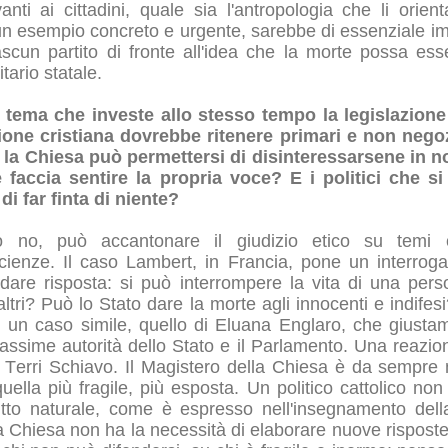
ti ai cittadini, quale sia l'antropologia che li orienta
re un esempio concreto e urgente, sarebbe di essenziale 
ascun partito di fronte all'idea che la morte possa esser
tario statale.
 tema che investe allo stesso tempo la legislazione 
zione cristiana dovrebbe ritenere primari e non nego
 la Chiesa può permettersi di disinteressarsene in no
faccia sentire la propria voce? E i politici che si
i far finta di niente?
 no, può accantonare il giudizio etico su temi c
ienze. Il caso Lambert, in Francia, pone un interroga
re risposta: si può interrompere la vita di una pers
altri? Può lo Stato dare la morte agli innocenti e indif
 fu un caso simile, quello di Eluana Englaro, che giustam
sime autorità dello Stato e il Parlamento. Una reazion
 Terri Schiavo. Il Magistero della Chiesa è da sempre n
 quella più fragile, più esposta. Un politico cattolico n
diritto naturale, come è espresso nell'insegnamento del
 Chiesa non ha la necessità di elaborare nuove rispost