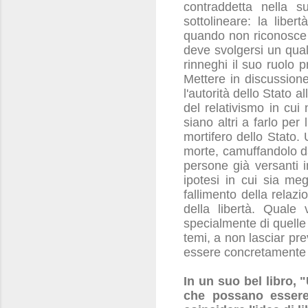
contraddetta nella 
sottolineare: la liber
quando non riconosce e 
deve svolgersi un qua
rinneghi il suo ruolo p
Mettere in discussione
l'autorità dello Stato a
del relativismo in cui 
siano altri a farlo per
mortifero dello Stato. U
morte, camuffandolo da 
persone già versanti i
ipotesi in cui sia megl
fallimento della relaz
della libertà. Quale
specialmente di quelle 
temi, a non lasciar pre
essere concretamente e
In un suo bel libro, 
che possano essere 