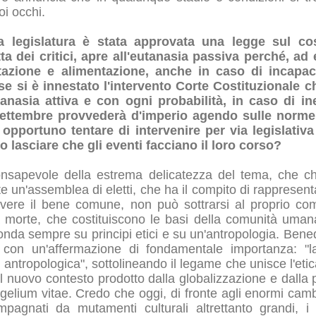
i occhi.
rsa legislatura è stata approvata una legge sul co
ta dei critici, apre all'eutanasia passiva perché, a
tazione e alimentazione, anche in caso di incapaci
e si è innestato l'intervento Corte Costituzionale c
tanasia attiva e con ogni probabilità, in caso di i
 settembre provvederà d'imperio agendo sulle norm
E' opportuno tentare di intervenire per via legislativa
o lasciare che gli eventi facciano il loro corso?
onsapevole della estrema delicatezza del tema, che c
rte un'assemblea di eletti, che ha il compito di rappresen
vere il bene comune, non può sottrarsi al proprio com
a morte, che costituiscono le basi della comunità uman
onda sempre su principi etici e su un'antropologia. Bened
e con un'affermazione di fondamentale importanza: "l
antropologica", sottolineando il legame che unisce l'etic
el nuovo contesto prodotto dalla globalizzazione e dalla 
gelium vitae. Credo che oggi, di fronte agli enormi camb
pagnati da mutamenti culturali altrettanto grandi, i p