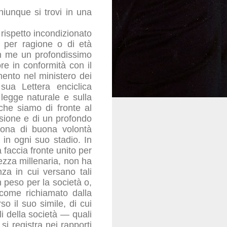
hiunque si trovi in una
 rispetto incondizionato
i per ragione o di età
in me un profondissimo
ore in conformità con il
imento nel ministero dei
ua Lettera enciclica
 legge naturale e sulla
che siamo di fronte al
orsione e di un profondo
rsona di buona volontà
 in ogni suo stadio. In
faccia fronte unito per
ezza millenaria, non ha
za in cui versano tali
 peso per la società o,
, come richiamato dalla
o il suo simile, di cui
li della società — quali
si registra nei rapporti