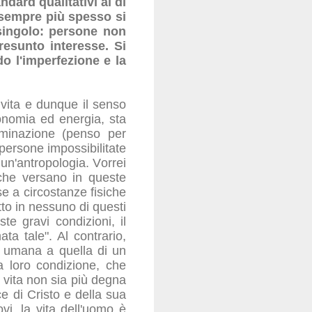
ndard qualitativi al di
, sempre più spesso si
 singolo: persone non
resunto interesse. Si
o l'imperfezione e la
a vita e dunque il senso
utonomia ed energia, sta
rminazione (penso per
persone impossibilitate
e un'antropologia. Vorrei
 che versano in queste
se a circostanze fisiche
to in nessuno di questi
te gravi condizioni, il
ta tale". Al contrario,
a umana a quella di un
a loro condizione, che
o vita non sia più degna
ce di Cristo e della sua
i, la vita dell'uomo è