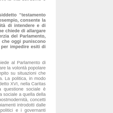
siddetto "testamento
d esempio, consente la
tà di intendere e di
he chiede di allargare
nerzia del Parlamento,
e che oggi puniscono
 per impedire esiti di
hiede al Parlamento di
tare la volontà popolare
pito su situazioni che
a. La politica, in modo
etto XVI, nella Caritas
a questione sociale è
a sociale a quella della
postmodernità, concetti
iamenti introdotti dalle
olitici e i governanti