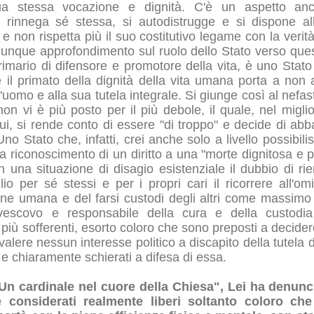
sua stessa vocazione e dignità. C'è un aspetto an
tà rinnega sé stessa, si autodistrugge e si dispone all'
non rispetta più il suo costitutivo legame con la verità
lunque approfondimento sul ruolo dello Stato verso ques
rimario di difensore e promotore della vita, è uno Stato
 il primato della dignità della vita umana porta a non an
ll'uomo e alla sua tutela integrale. Si giunge così al nefas
non vi è più posto per il più debole, il quale, nel migl
 lui, si rende conto di essere "di troppo" e decide di ab
no Stato che, infatti, crei anche solo a livello possibilist
riconoscimento di un diritto a una "morte dignitosa e poc
n una situazione di disagio esistenziale il dubbio di rie
io per sé stessi e per i propri cari il ricorrere all'om
ione umana e del farsi custodi degli altri come massimo
 vescovo e responsabile della cura e della custodi
più sofferenti, esorto coloro che sono preposti a decider
valere nessun interesse politico a discapito della tutela d
 chiaramente schierati a difesa di essa.
"Un cardinale nel cuore della Chiesa", Lei ha denunci
considerati realmente liberi soltanto coloro che