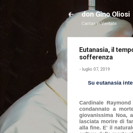
don Gino Oliosi
Caritas in Veritate
Eutanasia, il temp
sofferenza
-
luglio 07, 2019
Su eutanasia inte
Cardinale Raymond L
condannato a morte
giovanissima Noa, a
lasciata morire di f
alla fine. E' il natu