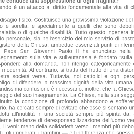
he conduce alla soppressione di ogni fragilità?
tendo è un attacco al diritto fondamentale alla vita di c
isagio fisico. Costituisce una gravissima violazione del
lo e sorella, e specialmente a quelli che sono debol
alattia o di qualche disabilità. Tutto questo ingenera 
lo personale, sia nell'esercizio del mio servizio di past
agistero della Chiesa, ambedue essenziali punti di rifer
ti Papa San Giovanni Paolo II ha enunciato nella s
segnamento sulla vita e sull'eutanasia è fondato "sulla
ispondere alla domanda, non ritengo categoricamente 
modernità. Al contrario, si tratta del frutto di una dist
ostra società versa. Tuttavia, noi cattolici e ogni pe
ligo di difendere la massima dignità della vita umana,
dissima confusione è necessario, inoltre, che la Chiesa 
saggio del suo insegnamento. La Chiesa, nella sua sagg
nuito la condizione di profondo abbandono e sofferen
rio, ha cercato sempre di evitare che esse si sentano un
idotti all'inutilità in una società sempre più spinta da
erne tendenze di deresponsabilizzazione dell'uomo vers
ro, il venir meno della solidarietà verso i membri più debo
ti, gli immigrati, i bambini — e l'indifferenza che spesso 