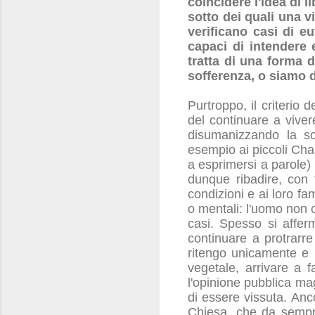
coincidere l'idea di l
sotto dei quali una v
verificano casi di e
capaci di intendere 
tratta di una forma 
sofferenza, o siamo d
Purtroppo, il criterio 
del continuare a vivere
disumanizzando la so
esempio ai piccoli Cha
a esprimersi a parole) n
dunque ribadire, con 
condizioni e ai loro fa
o mentali: l'uomo non 
casi. Spesso si afferm
continuare a protrarre
ritengo unicamente e 
vegetale, arrivare a 
l'opinione pubblica mag
di essere vissuta. Anco
Chiesa, che da sempre