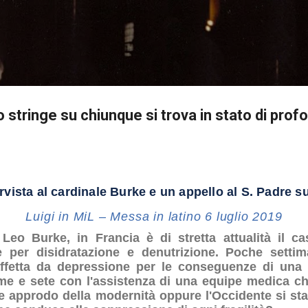
Passa ai contenuti principali
o stringe su chiunque si trova in stato di prof
rvista al cardinale Burke e un appello al S. Padre 
Luigi in MiL – Messa in latino 6 luglio 2019
eo Burke, in Francia è di stretta attualità il ca
 per disidratazione e denutrizione. Poche settim
ffetta da depressione per le conseguenze di una v
ame e sete con l'assistenza di una equipe medica 
rale approdo della modernità oppure l'Occidente si 