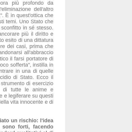
cora più profondo da
eliminazione dell'altro
". È in quest'ottica che
ti temi. Uno Stato che
 sconfitto in sé stesso.
corare più il diritto e
to esito di una dittatura
iore dei casi, prima che
bandonarsi all'abbraccio
ico il farsi portatore di
o sofferta", instilla in
ntrare in una di quelle
icidio di Stato. Ecco il
 strumento di esercizio
a di tutte le anime e
e e legiferare su questi
ella vita innocente e di
ato un rischio: l'idea
 sono forti, facendo