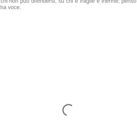
u chi non può difendersi, su chi è fragile e inerme; pens
 ha voce.