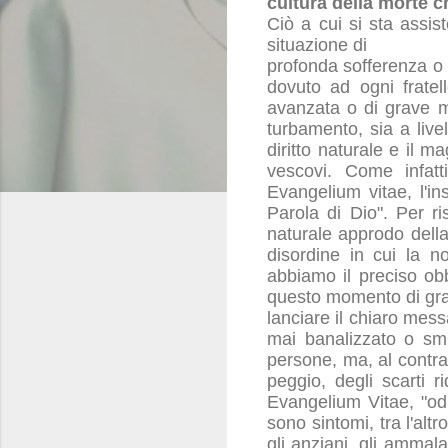
cultura della morte c
Ciò a cui si sta assis
situazione di
profonda sofferenza o d
dovuto ad ogni fratel
avanzata o di grave m
turbamento, sia a livel
diritto naturale e il m
vescovi. Come infat
Evangelium vitae, l'in
Parola di Dio". Per r
naturale approdo della 
disordine in cui la n
abbiamo il preciso obb
questo momento di gran
lanciare il chiaro mes
mai banalizzato o smi
persone, ma, al contra
peggio, degli scarti r
Evangelium Vitae, "odi
sono sintomi, tra l'alt
gli anziani, gli ammala