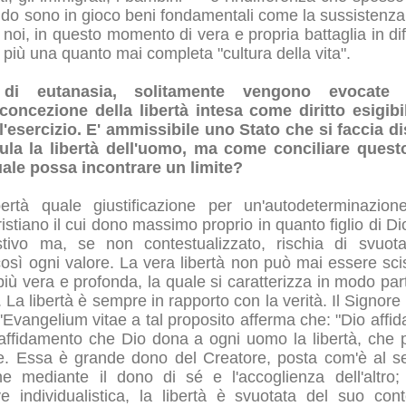
do sono in gioco beni fondamentali come la sussistenza, l
noi, in questo momento di vera e propria battaglia in dif
iù una quanto mai completa "cultura della vita".
i eutanasia, solitamente vengono evocate l'
concezione della libertà intesa come diritto esigibi
l'esercizio. E' ammissibile uno Stato che si faccia 
tula la libertà dell'uomo, ma come conciliare questo
duale possa incontrare un limite?
bertà quale giustificazione per un'autodeterminazion
stiano il cui dono massimo proprio in quanto figlio di Dio 
ivo ma, se non contestualizzato, rischia di svuot
così ogni valore. La vera libertà non può mai essere sc
iù vera e profonda, la quale si caratterizza in modo part
. La libertà è sempre in rapporto con la verità. Il Signore 
 L'Evangelium vitae a tal proposito afferma che: "Dio affi
e affidamento che Dio dona a ogni uomo la libertà, che 
e. Essa è grande dono del Creatore, posta com'è al se
ne mediante il dono di sé e l'accoglienza dell'altr
ve individualistica, la libertà è svuotata del suo con