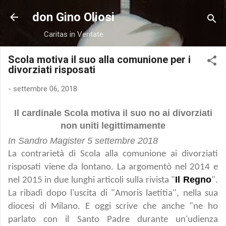
Passa ai contenuti principali
don Gino Oliosi
Caritas in Veritate
Scola motiva il suo alla comunione per i
divorziati risposati
-
settembre 06, 2018
Il cardinale Scola motiva il suo no ai divorziati
non uniti legittimamente
In Sandro Magister 5 settembre 2018
La contrarietà di Scola alla comunione ai divorziati
risposati viene da lontano. La argomentò nel 2014 e
Il Regno
nel 2015 in due lunghi articoli sulla rivista "
".
La ribadì dopo l'uscita di "Amoris laetitia", nella sua
diocesi di Milano. E oggi scrive che anche "ne ho
parlato con il Santo Padre durante un'udienza