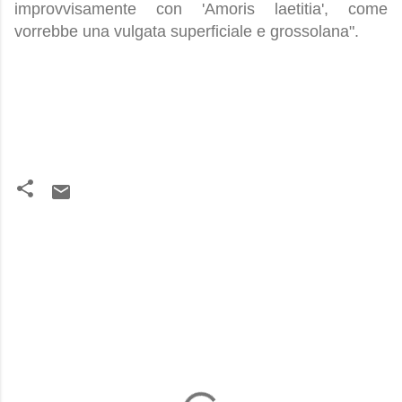
improvvisamente con 'Amoris laetitia', come
vorrebbe una vulgata superficiale e grossolana".
C
o
m
m
e
n
t