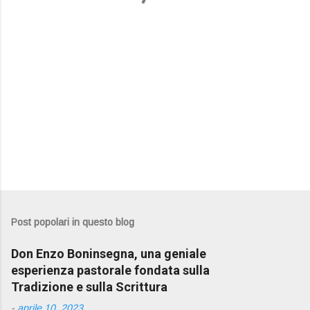
i
Post popolari in questo blog
Don Enzo Boninsegna, una geniale
esperienza pastorale fondata sulla
Tradizione e sulla Scrittura
-
aprile 10, 2023