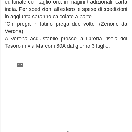
editoriale con taglio oro, immagini tradizionali, carta
india. Per spedizioni all'estero le spese di spedizioni
in aggiunta saranno calcolate a parte.
"Chi prega in latino prega due volte" (Zenone da
Verona)
A Verona acquistabile presso la libreria l'isola del
Tesoro in via Marconi 60A dal giorno 3 luglio.
C
o
m
m
e
n
t