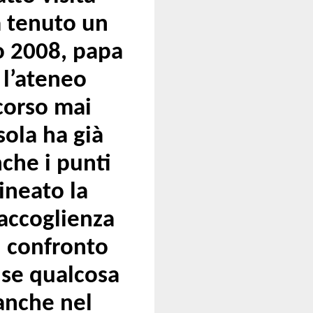
a tenuto un
io 2008, papa
 l’ateneo
corso mai
sola ha già
nche i punti
ineato la
’accoglienza
n confronto
e se qualcosa
anche nel