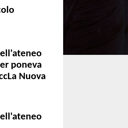
colo
nell'ateneo
ger poneva
occLa Nuova
nell'ateneo