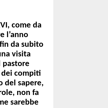
XVI, come da
e l’anno
fin da subito
una visita
l pastore
 dei compiti
o del sapere,
role, non fa
ome sarebbe