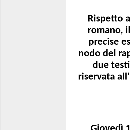
Rispetto a
romano, i
precise e
nodo del rap
due testi
riservata al
Giovedì 1