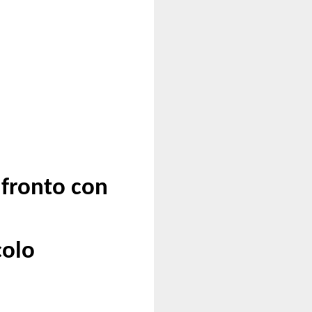
nfronto con
colo