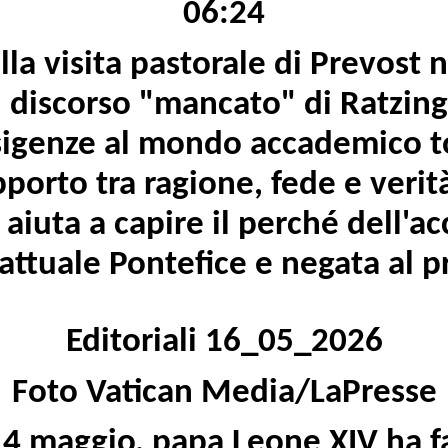
06:24
lla visita pastorale di Prevost 
l discorso "mancato" di Ratzin
sigenze al mondo accademico t
porto tra ragione, fede e verità
 aiuta a capire il perché dell'a
l'attuale Pontefice e negata al 
Editoriali 16_05_2026
Foto Vatican Media/LaPresse
4 maggio, papa Leone XIV ha fa