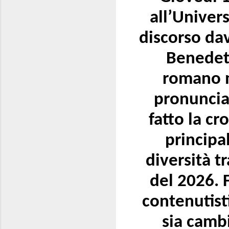
all’Univer
discorso dav
Benedett
romano m
pronunciat
fatto la cr
principa
diversità t
del 2026. 
contenutisti
sia camb