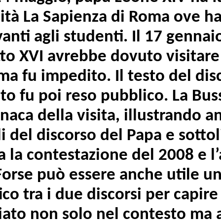
sità La Sapienza di Roma ove h
anti agli studenti. Il 17 genna
o XVI avrebbe dovuto visitare
a fu impedito. Il testo del dis
o fu poi reso pubblico. La Bus
onaca della visita, illustrando a
li del discorso del Papa e sottol
ra la contestazione del 2008 e l
Forse può essere anche utile u
co tra i due discorsi per capir
iato non solo nel contesto ma 