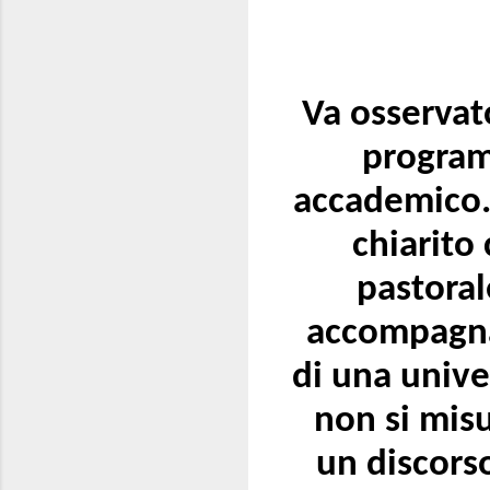
Va osservat
program
accademico. 
chiarito 
pastoral
accompagna,
di una unive
non si misu
un discors