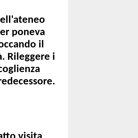
nell'ateneo
ger poneva
occando il
. Rileggere i
ccoglienza
predecessore.
tto visita