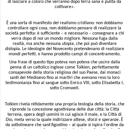
di lasciare a coloro che verranno dopo terra sana e pulita da
coltivare».
È una sorta di manifesto del realismo cristiano: non dobbiamo
controllare ogni cosa, non dobbiamo pensare di realizzare la
società perfetta: è sufficiente – e necessario – consegnare a chi
verrà dopo di noi un mondo migliore. Nessuna fuga dalla
realtà, ma anche nessuna utopia, che poi può diventare
distopia. Le ideologie del Novecento pretendevano di realizzare
mondi perfetti, e hanno prodotto campi di concentramento.
Una frase di questo tipo poteva non poteva che uscire dalla
penna di un cattolico inglese come Tolkien, perfettamente
consapevole della storia religiosa del suo Paese, dai monaci
santi del Medioevo fino ai martiri che avevano reso la loro
testimonianza fino al sangue sotto Enrico VIII, sotto Elisabetta I,
sotto Cromwell.
Tolkien rivela nitidamente una propria teologia della storia, che
riprende la concezione agostiniana delle due città: la Città
terrena, opera degli uomini in cui agisce il male, e la Città di
Dio, meta verso la quale indirizzare attese, sforzi e speranze. È
da sottolineare che sant’Agostino – al quale si ispira l'ordine da