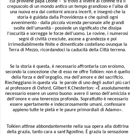
cui proviene papa Leone – si trovò a vivere al confine tra il
crepuscolo di un mondo antico un tempo grandioso e l'alba di
una nuova era dai contorni ancora incerti, e insegnò che la
storia è guidata dalla Provvidenza e che quindi ogni
avvenimento - dalla piccola vicenda personale alle grandi
svolte dell'umanità - possiede un significato che dissipa
l'oscurità e sorregge le forze dell'uomo. Le rovine, i numerosi
segni di civiltà cresciute, ascese a grandezza e poi
irrimediabilmente finite e dimenticate costellano ovunque la
Terra di Mezzo, ricordandoci la caducità della Città terrena.
Se la storia è questa, è necessario affrontarla con eroismo,
secondo la concezione che di esso ne offre Tolkien: non è quello
della forza e dell'orgoglio, ma dell'amore e del sacrificio.
Riecheggiano in questa via le parole di uno degli autori più cari
al professore di Oxford, Gilbert K.Chesterton: «È assolutamente
necessario essere un uomo buono: avere il senso dell'amicizia e
dell'onore e una tenerezza profonda. Soprattutto è necessario
essere apertamente e indecorosamente umani, confessare
appieno tutte le pietà e le paure primordiali di Adamo».
Tolkien attinse abbondantemente nella sua opera alla dottrina
della grazia, tanto cara a sant’Agostino. È grazia la sensazione