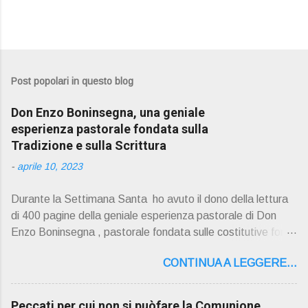
Post popolari in questo blog
Don Enzo Boninsegna, una geniale
esperienza pastorale fondata sulla
Tradizione e sulla Scrittura
-
aprile 10, 2023
Durante la Settimana Santa ho avuto il dono della lettura
di 400 pagine della geniale esperienza pastorale di Don
Enzo Boninsegna , pastorale fondata sulle costitutive fon ti
della Rivelazione, Tradizi o ne e Scrittura : è la parola di
CONTINUA A LEGGERE...
Dio giunta in continuit à ecclesiale a noi per mezzo di Gesù,
degli Apostoli e dei loro successori . Io don Gino Oliosi v
orrei contribuire ad una lettura non pregiudiziale su don
Peccati per cui non si puòfare la Comunione