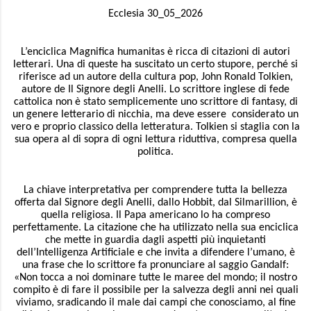
Ecclesia 30_05_2026
L’enciclica Magnifica humanitas è ricca di citazioni di autori
letterari. Una di queste ha suscitato un certo stupore, perché si
riferisce ad un autore della cultura pop, John Ronald Tolkien,
autore de Il Signore degli Anelli. Lo scrittore inglese di fede
cattolica non è stato semplicemente uno scrittore di fantasy, di
un genere letterario di nicchia, ma deve essere considerato un
vero e proprio classico della letteratura. Tolkien si staglia con la
sua opera al di sopra di ogni lettura riduttiva, compresa quella
politica.
La chiave interpretativa per comprendere tutta la bellezza
offerta dal Signore degli Anelli, dallo Hobbit, dal Silmarillion, è
quella religiosa. Il Papa americano lo ha compreso
perfettamente. La citazione che ha utilizzato nella sua enciclica
che mette in guardia dagli aspetti più inquietanti
dell’Intelligenza Artificiale e che invita a difendere l’umano, è
una frase che lo scrittore fa pronunciare al saggio Gandalf:
«Non tocca a noi dominare tutte le maree del mondo; il nostro
compito è di fare il possibile per la salvezza degli anni nei quali
viviamo, sradicando il male dai campi che conosciamo, al fine