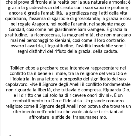
che si prova di fronte alla realtà per la sua naturale armonia; è
grazia la gradevolezza del creato con i suoi sapori e profumi;
ancora è grazia l’amabilità, la gentilezza negli atti della vita
quotidiana, l’assenza di sgarbo e di grossolanità; la grazia è così
nel regale Aragorn, nel nobile Faramir, nel sapiente mago
Gandalf, così come nel giardiniere Sam Gamgee. È grazia la
gratitudine, la riconoscenza, la magnanimità, che non mancano
mai nei personaggi tolkieniani, così come il loro contrario,
ovvero l’avarizia, l’ingratitudine, l’avidità insaziabile sono i
segni distintivi del rifiuto della grazia, della caduta.
Tolkien ebbe a precisare cosa intendeva rappresentare nel
conflitto tra il bene e il male, tra la religione del vero Dio e
l'idolatria, in una lettera a proposito del significato del suo
capolavoro: «Ne Il Signore degli Anelli il conflitto fondamentale
non riguarda la libertà, che tuttavia è compresa. Riguarda Dio,
e il diritto che Lui solo ha di ricevere onori divini». È un
combattimento tra Dio e l’idolatria. Un grande romanzo
religioso come il Signore degli Anelli non poteva che trovare un
riferimento nell’enciclica che vuole aiutare i cristiani ad
affrontare le sfide del transumanesimo.