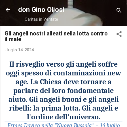
Passa ai contenuti principali
don Gino Oliosi
Caritas in Veritate
Gli angeli nostri alleati nella lotta contro
il male
-
luglio 14, 2024
Il risveglio verso gli angeli soffre
oggi spesso di contaminazioni new
age. La Chiesa deve tornare a
parlare del loro fondamentale
aiuto. Gli angeli buoni e gli angeli
ribelli
:
la prima lotta. Gli angeli e
l'ordine dell'universo.
Ermes Dovico nella "Nuova Bussola" – 14 luglio