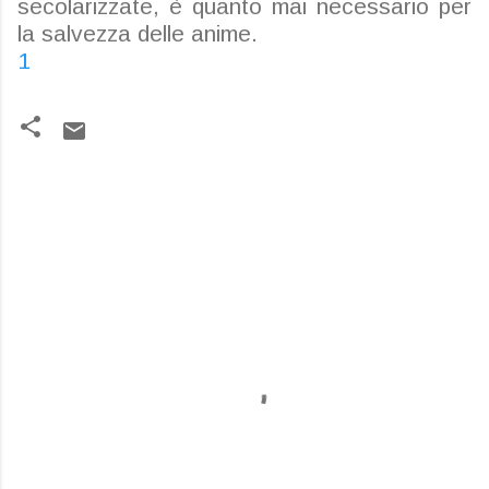
secolarizzate, è quanto mai necessario per
la salvezza delle anime.
1
C
o
m
m
e
n
t
i