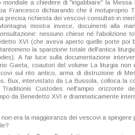
o mondiale a chiedere di "ingabbiare" la Messa i
a Francesco dichiarando che il motuproprio T
na precisa richiesta dei vescovi consultati in mer
 Montagna mostra invece, documenti alla ma
consultazione: nessuno chiese né l'abolizione 
detto XVI (che aveva aperto quelle porte poi
ntomeno la sparizione totale dell'antica liturgia
todes). A far luce sulla documentazione inter
io Gaeta, coautori del volume La liturgia non è
scovi sul rito antico, arma di distruzione di M
. Bux, intervistato da La Bussola, colloca la c
i Traditionis Custodes nell'ampio orizzonte del
mpo da Benedetto XVI e drammaticamente interr
on era la maggioranza dei vescovi a spingere pe
ale?