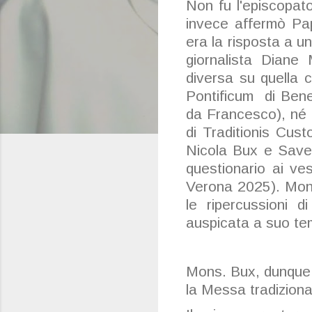
Non fu l'episcopat
invece affermò Pap
era la risposta a u
giornalista Diane
diversa su quella 
Pontificum di Bene
da Francesco), né ta
di Traditionis Cus
Nicola Bux e Saver
questionario ai ve
Verona 2025). Mons
le ripercussioni d
auspicata a suo te
Mons. Bux, dunque n
la Messa tradizion