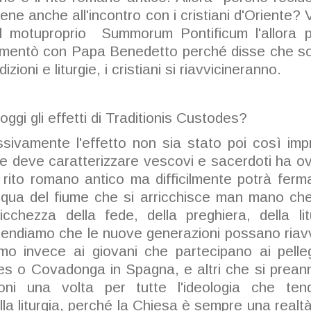
 bene anche all'incontro con i cristiani d'Oriente? 
l motuproprio Summorum Pontificum l'allora p
plimentò con Papa Benedetto perché disse che s
izioni e liturgie, i cristiani si riavvicineranno.
oggi gli effetti di Traditionis Custodes?
ivamente l'effetto non sia stato poi così imp
he deve caratterizzare vescovi e sacerdoti ha ov
 rito romano antico ma difficilmente potrà ferma
acqua del fiume che si arricchisce man mano ch
ricchezza della fede, della preghiera, della l
tendiamo che le nuove generazioni possano riavvi
mo invece ai giovani che partecipano ai pellegri
es o Covadonga in Spagna, e altri che si preann
ni una volta per tutte l'ideologia che tend
alla liturgia, perché la Chiesa è sempre una realtà