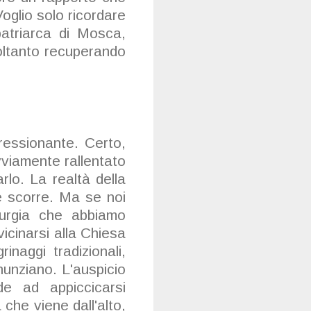
Voglio solo ricordare
atriarca di Mosca,
oltanto recuperando
ressionante. Certo,
viamente rallentato
rlo. La realtà della
e scorre. Ma se noi
iturgia che abbiamo
cinarsi alla Chiesa
naggi tradizionali,
unziano. L'auspicio
e ad appiccicarsi
 che viene dall'alto,