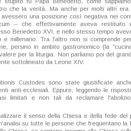
ne stupito fu Papa Benedetto, come sappiamo 
tro che la verità. Ma anche per molti altri era
avessero una posizione così negativa nei confro
um – che effettivamente aveva restituito u
esso Benedetto XVI, e nello stesso tempo aveva 
o e millenario. Tra l'altro non si comprende pe
ione, persino in ambito gastronomico (la "cucina
lere per la liturgia. Non parliamo poi del grande
ente sottolineato da Leone XIV.
itionis Custodes sono state giustificate anc
nti anti-ecclesiali. Eppure, leggendo le rispos
casi limitati e non tali da reclamare l'aboli
lizzare il senso della Chiesa e della fede del 
n'analisi su tutte le persone che frequentano la
la Chiesa, se sentono insieme alla Chiesa sulle 