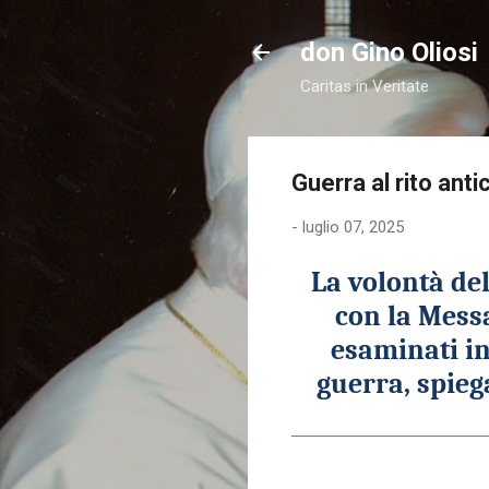
don Gino Oliosi
Caritas in Veritate
Guerra al rito ant
-
luglio 07, 2025
L
a volontà del
con la Messa
esaminati i
guerra, spieg