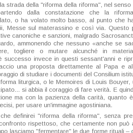
a strada della "riforma della riforma", nel senso 
artendo dalla constatazione che la riforma
lato, o ha volato molto basso, al punto che h
trii, Messe sul materassino e così via. Questo
ative canoniche e sanzioni, malgrado Sacrosanc
iguardo, ammonendo che nessuno «anche se sace
ngere, togliere o mutare alcunché in materia 
 successo invece in questi sessant'anni e rip
ccio una proposta direttamente al Papa e al 
coraggio di studiare i documenti del Consilium isti
iforma liturgica, o le Memoires di Louis Bouyer, 
pato... si abbia il coraggio di fare verità. E quin
zione ma con la pazienza della carità, quanto è
 recisi, per usare un'immagine agostiniana.
 che definirei "riforma della riforma", senza pr
confronto rispettoso, che certamente non può av
po lasciamo "fermentare" le due forme rituali –