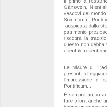
Il primo a restar
Gänswein, Nient'al
vescovi del mondo 
Summorum Pontific
auspicata dallo st
patrimonio prezios
riscopra la tradiz
questo non debba va
orientali, recentem
Le misure di Trad
presunti atteggiame
l'impressione di 
Pontificum...
È sempre arduo ana
fare allora anche u
hanno un senso del