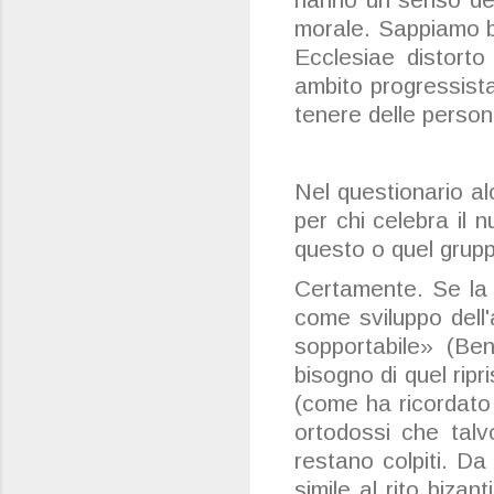
morale. Sappiamo be
Ecclesiae distorto
ambito progressist
tenere delle person
Nel questionario alc
per chi celebra il 
questo o quel grup
Certamente. Se la 
come sviluppo dell
sopportabile» (Be
bisogno di quel ripr
(come ha ricordato 
ortodossi che
talv
restano colpiti. Da
simile al rito biza