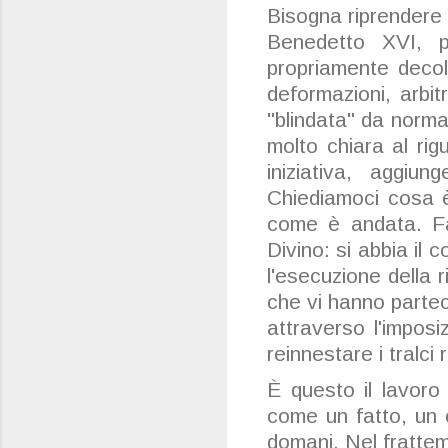
Bisogna riprendere l
Benedetto XVI, p
propriamente decol
deformazioni, arbi
"blindata" da norm
molto chiara al r
iniziativa, aggiu
Chiediamoci cosa è
come è andata. Fa
Divino: si abbia il 
l'esecuzione della r
che vi hanno parteci
attraverso l'imposi
reinnestare i tralci
È questo il lavoro
come un fatto, un 
domani. Nel frattem