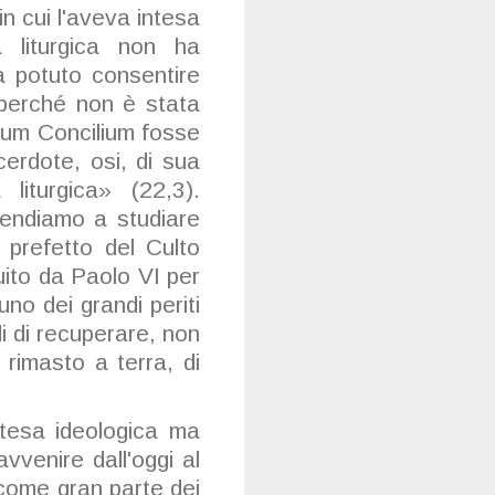
in cui l'aveva intesa
 liturgica non ha
a potuto consentire
 perché non è stata
tum Concilium fosse
rdote, osi, di sua
liturgica» (22,3).
rendiamo a studiare
prefetto del Culto
tuito da Paolo VI per
uno dei grandi periti
di di recuperare, non
 rimasto a terra, di
etesa ideologica ma
venire dall'oggi al
 come gran parte dei