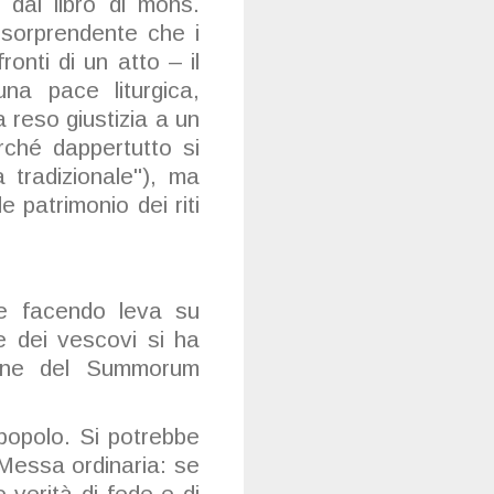
dal libro di mons.
 sorprendente che i
nti di un atto – il
na pace liturgica,
reso giustizia a un
rché dappertutto si
 tradizionale"), ma
 patrimonio dei riti
he facendo leva su
te dei vescovi si ha
zione del Summorum
popolo. Si potrebbe
 Messa ordinaria: se
verità di fede e di