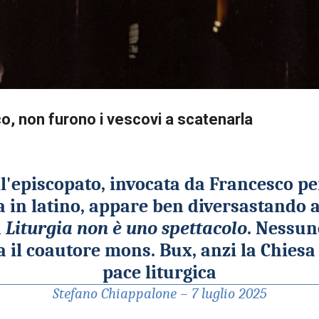
Passa ai contenuti principali
ico, non furono i vescovi a scatenarla
l'episcopato, invocata da Francesco per
 in latino, appare ben diversa
stando 
n
Liturgia non è uno spettacolo
.
Nessuno
a il coautore mons. Bux, anzi la Chiesa
pace liturgica
Stefano Chiappalone – 7 luglio 2025