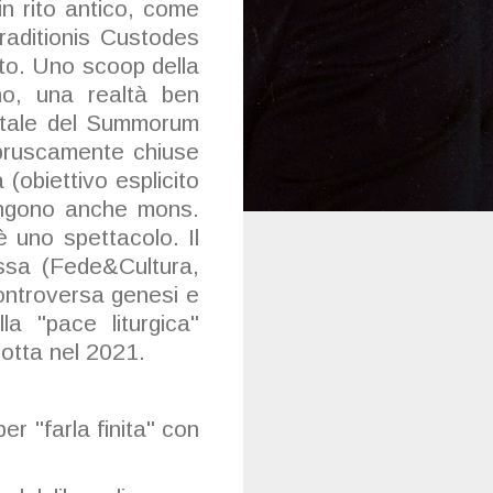
n rito antico, come
raditionis Custodes
ito. Uno scoop della
no, una realtà ben
totale del Summorum
 bruscamente chiuse
 (obiettivo esplicito
vengono anche mons.
 uno spettacolo. Il
essa (Fede&Cultura,
ontroversa genesi e
la "pace liturgica"
otta nel 2021.
r "farla finita" con