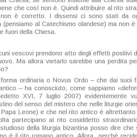
ne che così non è. Quindi attribuire al rito str
 non è corretto. I dissensi ci sono stati da o
a (pensiamo al Catechismo olandese) ma non è
e fuori della Chiesa.
uni vescovi prendono atto degli effetti positivi 
nuovo. Ma allora vietarlo sarebbe una perdita per
po?
forma ordinaria o Novus Ordo – che dai suoi f
'antico – ha conosciuto, come sappiamo «deforma
nedetto XVI, 7 luglio 2007) evidentemente v
istino del senso del mistero che nelle liturgie ori
Papa Leone) e che nel rito antico è altrettanto
olta partecipano al rito cosiddetto straordina
 studioso della liturgia bizantina posso dire che 
ntino è il rito romano antico. Allora perché reci