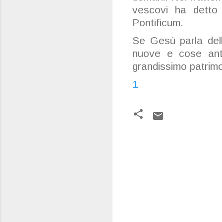
vescovi ha detto
Pontificum.
Se Gesù parla del
nuove e cose ant
grandissimo patrimon
1
C
o
m
m
e
n