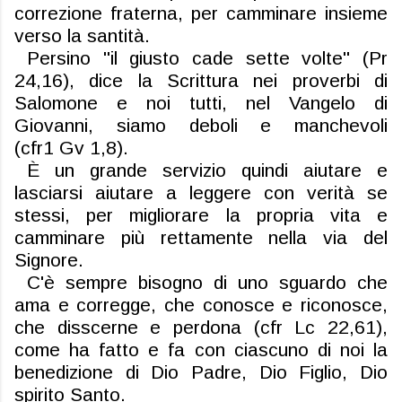
correzione fraterna
, per camminare insieme
verso la santità.
Persino "il giusto cade sette volte
" (Pr
24,16), dice la Scrittura nei proverbi di
Salomone
e noi tutti
, nel Vangelo di
Giovanni,
siamo deboli e manchevoli
(
cfr
1
Gv
1,8).
È un grande servizio quindi aiutare e
lasciarsi aiutare a leggere con verità se
stessi, per migliorare la propria vita e
camminare più rettamente nella via del
Signore
.
C'è
sempre bisogno di un
o
sguardo che
ama e corregge
, che
conosce e ricon
o
sce,
che
dis
scerne
e perdona (
cfr
Lc 22,61)
,
come ha fatto e fa con ci
asc
uno
di noi
la
benedizione di
Dio Padre, Dio Figlio, Dio
spirito Santo
.