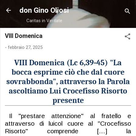
Passa ai contenuti principali
don Gino Oliosi
Caritas in Veritate
VIII Domenica
-
febbraio 27, 2025
VIII Domenica (Lc 6,39-45) "La
bocca esprime ciò che dal cuore
sovrabbonda"
, attraverso la Parola
ascoltiamo Lui Crocefisso Risorto
presente
Il "prestare attenzione" al fratello e
attraverso di lui
col cuore
al "Crocefisso
Risorto
" comprende […] la