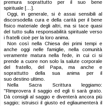
premura
soprattutto
per il suo bene
spirituale
[…].
Oggi, in generale, si è assai sensibili al
discorso
della cura e della carità per il bene
fisico materiale degli altri, ma si tace quasi
del tutto
sulla responsabilità spirituale verso
i fratelli cioè per la loro anima.
Non così
nella Chiesa dei primi tempi e
anche oggi nelle famiglie, nella comunità
veramente matura nella fede
, in cui ci si
prende a cuore non solo
la salute
corporale
del fratello, del Papa, ma anche e
soprattutto della sua anima per il
suo
dest
i
no u
l
timo
.
Nella Sacra Scrittura leggiamo:
"Rimprovera il saggio
ed egli ti sarà grato.
Dà consigli al saggio e diventerà ancora più
saggio; istruisci il giusto ed egli
aumenterà il