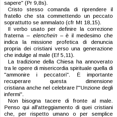
sapere" (Pr 9,8s).
Cristo stesso comanda di riprendere il
fratello che sta commettendo
un peccato
soprattutto se ammalato
(
cfr
Mt 18,15).
Il verbo usato per defi
n
ire la correzione
fraterna
–
elenchein
–
è il medesimo
che
indica la missione profetica di denuncia
prop
r
ia dei cristiani verso una generazione
che indulge al male (
Ef
5,11).
La tradizi
o
ne della Chiesa ha
annoverato
tra le opere di misericordia
spirituale quella di
"ammonire i peccatori". È importante
re
c
uperare questa dimensione
cristiana
anche nel celebrare l'"Unzione degli
infermi"
.
Non bisogna tacere di fronte al male
.
Penso qui all'atteggiamento di quei cristiani
che, per rispetto umano o per semplice