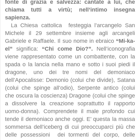
fonte di grazia e salvezza: cantate a lui, che
chiama tutti a virtù; nell’intimo insegna
sapienza.
La Chiesa cattolica
festeggia l’arcangelo San
Michele il 29 settembre insieme agli arcangeli
Gabriele e Raffaele. Il suo
nome in ebraico
“Mi-ka-
el”
significa:
“Chi come Dio?”.
Nell’iconografia
viene rappresentato come un combattente, con la
spada o la lancia nella mano e sotto i suoi piedi il
dragone, uno dei tre nomi del demoniaco
dell’Apocalisse: Demonio (colui che divide), Satana
(colui che spinge all’odio), Serpente antico (colui
che oscura la coscienza) Dragone (colui che spinge
a dissolvere la creazione soprattutto il rapporto
uomo-donna). Comprendete il male profondo cui
tende il demoniaco anche oggi. E’ questa la massa
sommersa dell’iceberg di cui preoccuparci più che
delle possessioni
dei tormenti del corpo, delle