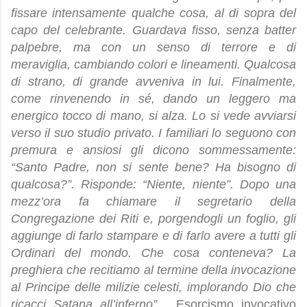
fissare intensamente qualche cosa, al di sopra del
capo del celebrante. Guardava fisso, senza batter
palpebre, ma con un senso di terrore e di
meraviglia, cambiando colori e lineamenti. Qualcosa
di strano, di grande avveniva in lui. Finalmente,
come rinvenendo in sé, dando un leggero ma
energico tocco di mano, si alza. Lo si vede avviarsi
verso il suo studio privato. I familiari lo seguono con
premura e ansiosi gli dicono sommessamente:
“Santo Padre, non si sente bene? Ha bisogno di
qualcosa?”. Risponde: “Niente, niente”. Dopo una
mezz’ora fa chiamare il segretario della
Congregazione dei Riti e, porgendogli un foglio, gli
aggiunge di farlo stampare e di farlo avere a tutti gli
Ordinari del mondo. Che cosa conteneva? La
preghiera che recitiamo al termine della invocazione
al Principe delle milizie celesti, implorando Dio che
ricacci Satana all’inferno”.
Esorcismo invocativo