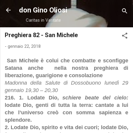
Passa ai contenuti principali
don Gino Oliosi
Caritas in Veritate
Preghiera 82 - San Michele
-
gennaio 22, 2018
San Michele è colui che combatte e sconfigge
Satana anche nella nostra preghiera di
liberazione, guarigione e consolazione
Madonna della Salute di Dossobuono lunedì 29
gennaio 19,30 – 20,30
216. 1. Lodate Dio,
schiere beate del cielo:
lodate Dio, genti di tutta la terra: cantate a lui
che l’universo creò con somma sapienza e
splendore.
2. Lodate Dio, spirito e vita dei cuori; lodate Dio,