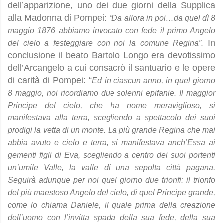
dell’apparizione, uno dei due giorni della Supplica
alla Madonna di Pompei:
“Da allora in poi…da quel dì 8
maggio 1876 abbiamo invocato con fede il primo Angelo
In
del cielo a festeggiare con noi la comune Regina”.
conclusione il beato Bartolo Longo era devotissimo
dell’Arcangelo a cui consacrò il santuario e le opere
di carità di Pompei: “
Ed in ciascun anno, in quel giorno
8 maggio, noi ricordiamo due solenni epifanie. Il maggior
Principe del cielo, che ha nome meraviglioso, si
manifestava alla terra, scegliendo a spettacolo dei suoi
prodigi la vetta di un monte. La più grande Regina che mai
abbia avuto e cielo e terra, si manifestava anch’Essa ai
gementi figli di Eva, scegliendo a centro dei suoi portenti
un’umile Valle, la valle di una sepolta città pagana.
Seguirà adunque per noi quel giorno due trionfi: il trionfo
del più maestoso Angelo del cielo, di quel Principe grande,
come lo chiama Daniele, il quale prima della creazione
dell’uomo con l’invitta spada della sua fede, della sua