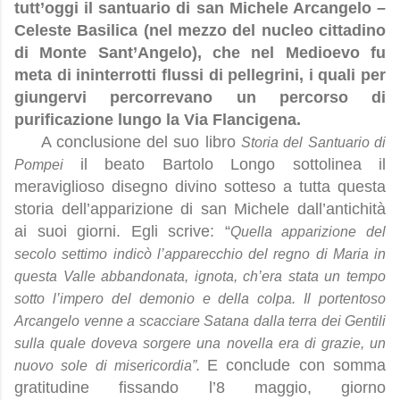
tutt’oggi il santuario di san Michele Arcangelo –
Celeste Basilica (nel mezzo del nucleo cittadino
di Monte Sant’Angelo), che nel Medioevo fu
meta di ininterrotti flussi di pellegrini, i quali per
giungervi percorrevano un percorso di
purificazione lungo la Via Flancigena.
A conclusione del suo libro
Storia del Santuario di
il beato Bartolo Longo sottolinea il
Pompei
meraviglioso disegno divino sotteso a tutta questa
storia dell’apparizione di san Michele dall’antichità
ai suoi giorni. Egli scrive: “
Quella apparizione del
secolo settimo indicò l’apparecchio del regno di Maria in
questa Valle abbandonata, ignota, ch’era stata un tempo
sotto l’impero del demonio e della colpa. Il portentoso
Arcangelo venne a scacciare Satana dalla terra dei Gentili
sulla quale doveva sorgere una novella era di grazie, un
E conclude con somma
nuovo sole di misericordia”.
gratitudine fissando l’8 maggio, giorno