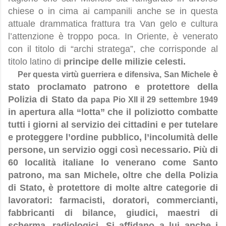
chiese o in cima ai campanili anche se in questa
attuale drammatica frattura tra Van gelo e cultura
l’attenzione è troppo poca. In Oriente, è venerato
con il titolo di “archi stratega”, che corrisponde al
titolo latino di
principe delle milizie celesti.
è
Per questa virtù guerriera e difensiva, San Michele
stato proclamato patrono e protettore della
Polizia di Stato da
papa Pio XII il 29 settembre 1949
in apertura alla “lotta” che il poliziotto combatte
tutti i giorni al servizio dei cittadini e per tutelare
e proteggere l’ordine pubblico, l’incolumità delle
persone, un servizio oggi così necessario. Più di
60 località italiane lo venerano come Santo
patrono, ma san Michele, oltre che della Polizia
di Stato, è protettore di molte altre categorie di
lavoratori: farmacisti, doratori, commercianti,
fabbricanti di bilance, giudici, maestri di
scherma, radiologici. Si affidano a lui anche i