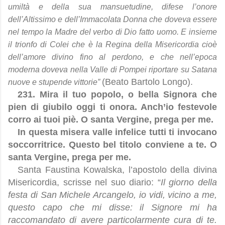
umiltà e della sua mansuetudine, difese l’onore
dell’Altissimo e dell’Immacolata Donna che doveva essere
nel tempo la Madre del verbo di Dio fatto uomo. E insieme
il trionfo di Colei che è la Regina della Misericordia cioè
dell’amore divino fino al perdono, e che nell’epoca
moderna doveva nella Valle di Pompei riportare su Satana
(Beato Bartolo Longo).
nuove e stupende vittorie”
231. Mira il tuo popolo, o bella Signora che
pien di giubilo oggi ti onora. Anch’io festevole
corro ai tuoi piè. O santa Vergine, prega per me.
In questa misera valle infelice tutti ti invocano
soccorritrice. Questo bel titolo conviene a te. O
santa Vergine, prega per me.
Santa Faustina Kowalska, l’apostolo della divina
Misericordia, scrisse nel suo diario: “
Il giorno della
festa di San Michele Arcangelo, io vidi, vicino a me,
questo capo che mi disse: il Signore mi ha
raccomandato di avere particolarmente cura di te.