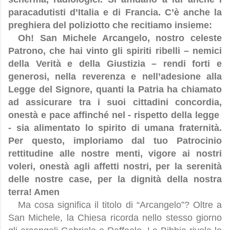
paracadutisti d’Italia e di Francia. C’è anche la
preghiera del poliziotto che recitiamo insieme:
Oh! San Michele Arcangelo, nostro celeste
Patrono, che hai vinto gli spiriti ribelli – nemici
della Verità e della Giustizia – rendi forti e
generosi, nella reverenza e nell’adesione alla
Legge del Signore, quanti la Patria ha chiamato
ad assicurare tra i suoi cittadini concordia,
onestà e pace affinché nel - rispetto della legge
- sia alimentato lo spirito di umana fraternità.
Per questo, imploriamo dal tuo Patrocinio
rettitudine alle nostre menti, vigore ai nostri
voleri, onestà agli affetti nostri, per la serenità
delle nostre case, per la dignità della nostra
terra! Amen
Ma cosa significa il titolo di “Arcangelo”? Oltre a
San Michele, la Chiesa ricorda nello stesso giorno