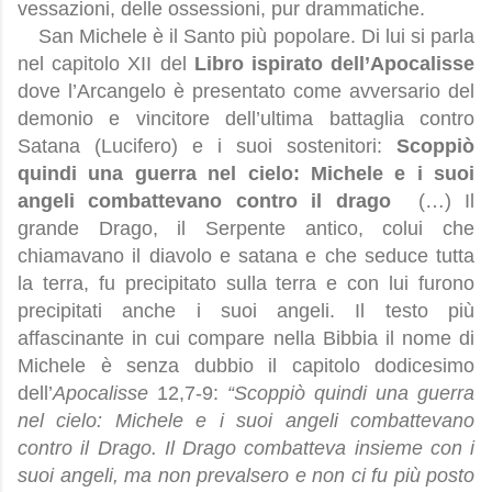
vessazioni, delle ossessioni, pur drammatiche.
San Michele è il Santo più popolare. Di lui si parla
nel capitolo XII del
Libro ispirato dell’Apocalisse
dove l’Arcangelo è presentato come avversario del
demonio e vincitore dell’ultima battaglia contro
Satana (Lucifero) e i suoi sostenitori:
Scoppiò
quindi una guerra nel cielo: Michele e i suoi
angeli combattevano contro il drago
(…) Il
grande Drago, il Serpente antico, colui che
chiamavano il diavolo e satana e che seduce tutta
la terra, fu precipitato sulla terra e con lui furono
precipitati anche i suoi angeli. Il testo più
affascinante in cui compare nella Bibbia il nome di
Michele è senza dubbio il capitolo dodicesimo
dell’
Apocalisse
12,7-9:
“Scoppiò quindi una guerra
nel cielo: Michele e i suoi angeli combattevano
contro il Drago. Il Drago combatteva insieme con i
suoi angeli, ma non prevalsero e non ci fu più posto