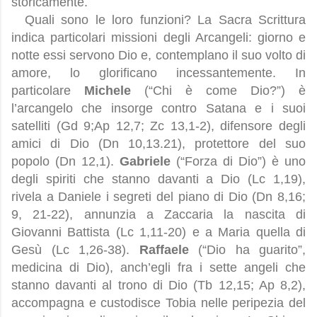
storicamente.
Quali sono le loro funzioni? La Sacra Scrittura
indica particolari missioni degli Arcangeli: giorno e
notte essi servono Dio e, contemplano il suo volto di
amore, lo glorificano incessantemente. In
particolare
Michele
(“Chi è come Dio?”) è
l’arcangelo che insorge contro Satana e i suoi
satelliti (Gd 9;Ap 12,7; Zc 13,1-2), difensore degli
amici di Dio (Dn 10,13.21), protettore del suo
popolo (Dn 12,1).
Gabriele
(“Forza di Dio”) è uno
degli spiriti che stanno davanti a Dio (Lc 1,19),
rivela a Daniele i segreti del piano di Dio (Dn 8,16;
9, 21-22), annunzia a Zaccaria la nascita di
Giovanni Battista (Lc 1,11-20) e a Maria quella di
Gesù (Lc 1,26-38).
Raffaele
(“Dio ha guarito”,
medicina di Dio), anch’egli fra i sette angeli che
stanno davanti al trono di Dio (Tb 12,15; Ap 8,2),
accompagna e custodisce Tobia nelle peripezia del