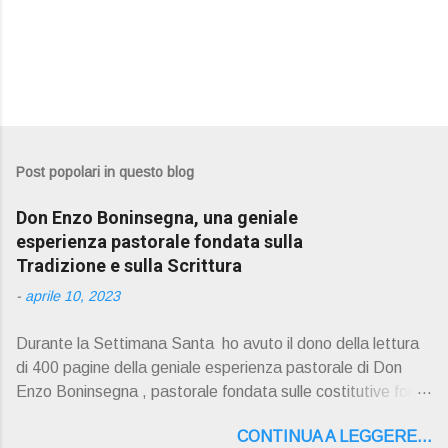
Post popolari in questo blog
Don Enzo Boninsegna, una geniale
esperienza pastorale fondata sulla
Tradizione e sulla Scrittura
-
aprile 10, 2023
Durante la Settimana Santa ho avuto il dono della lettura
di 400 pagine della geniale esperienza pastorale di Don
Enzo Boninsegna , pastorale fondata sulle costitutive fon ti
della Rivelazione, Tradizi o ne e Scrittura : è la parola di
CONTINUA A LEGGERE...
Dio giunta in continuit à ecclesiale a noi per mezzo di Gesù,