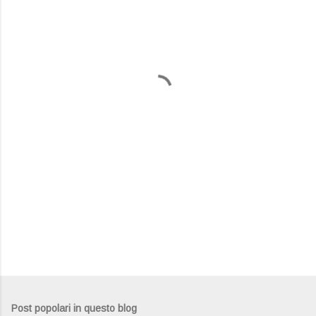
m
e
n
t
i
Post popolari in questo blog