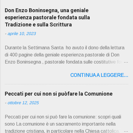
Don Enzo Boninsegna, una geniale
esperienza pastorale fondata sulla
Tradizione e sulla Scrittura
-
aprile 10, 2023
Durante la Settimana Santa ho avuto il dono della lettura
di 400 pagine della geniale esperienza pastorale di Don
Enzo Boninsegna , pastorale fondata sulle costitutive fon ti
della Rivelazione, Tradizi o ne e Scrittura : è la parola di
CONTINUA A LEGGERE...
Dio giunta in continuit à ecclesiale a noi per mezzo di Gesù,
degli Apostoli e dei loro successori . Io don Gino Oliosi v
orrei contribuire ad una lettura non pregiudiziale su don
Peccati per cui non si puòfare la Comunione
Enzo Boninsegna . Per gli ultimi tempi di vita l'ho scelto
-
ottobre 12, 2025
come Confessore. Del suo volume " ERO "CURATO" …
ora son "da curare" pubblico la sua " PRESENTAZIONE"
Peccati per cui non si può fare la comunione: scopri quali
D on Enzo Boninsegna , per ordinazioni Via San Giovanni
sono La comunione è un sacramento importante nella
Pupatoro,16 – 37134 Verona Tel. 045 8201679 – Cell.
tradizione cristiana, in particolare nella Chiesa cattolica.