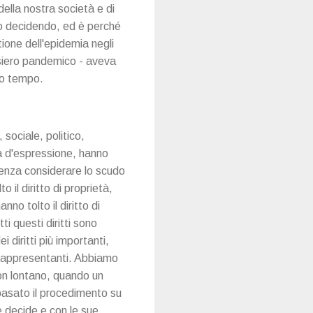
della nostra società e di
sto decidendo, ed è perché
tione dell'epidemia negli
ensiero pandemico - aveva
co tempo.
sociale, politico,
tà d'espressione, hanno
 senza considerare lo scudo
 il diritto di proprietà,
no tolto il diritto di
tti questi diritti sono
 diritti più importanti,
i rappresentanti. Abbiamo
non lontano, quando un
basato il procedimento su
e decide e con le sue