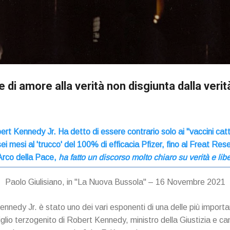
Passa ai contenuti principali
di amore alla verità non disgiunta dalla verita
t Kennedy Jr. Ha detto di essere contrario solo ai "vaccini catti
li sei mesi al 'trucco' del 100% di efficacia Pfizer, fino al Freat R
'Arco della Pace,
ha fatto un discorso
molto chiaro su verità e libe
Paolo Giulisiano, in "La Nuova Bussola" – 16 Novembre 2021
nnedy Jr. è stato uno dei vari esponenti di una delle più important
lio terzogenito di Robert Kennedy, ministro della Giustizia e can