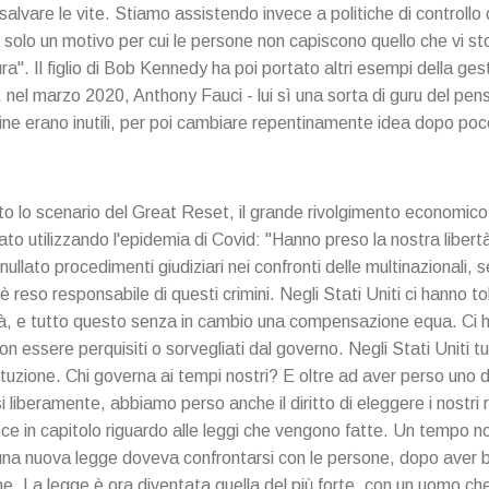
alvare le vite. Stiamo assistendo invece a politiche di controllo 
è solo un motivo per cui le persone non capiscono quello che vi 
a". Il figlio di Bob Kennedy ha poi portato altri esempi della ges
, nel marzo 2020, Anthony Fauci - lui sì una sorta di guru del p
ne erano inutili, per poi cambiare repentinamente idea dopo po
o lo scenario del Great Reset, il grande rivolgimento economico, 
to utilizzando l'epidemia di Covid: "Hanno preso la nostra liber
nullato procedimenti giudiziari nei confronti delle multinazionali,
 reso responsabile di questi crimini. Negli Stati Uniti ci hanno tolto
ità, e tutto questo senza in cambio una compensazione equa. Ci han
i non essere perquisiti o sorvegliati dal governo. Negli Stati Uniti tu
tuzione. Chi governa ai tempi nostri? E oltre ad aver perso uno dei
si liberamente, abbiamo perso anche il diritto di eleggere i nostr
voce in capitolo riguardo alle leggi che vengono fatte. Un tempo 
na nuova legge doveva confrontarsi con le persone, dopo aver 
iche. La legge è ora diventata quella del più forte, con un uomo ch