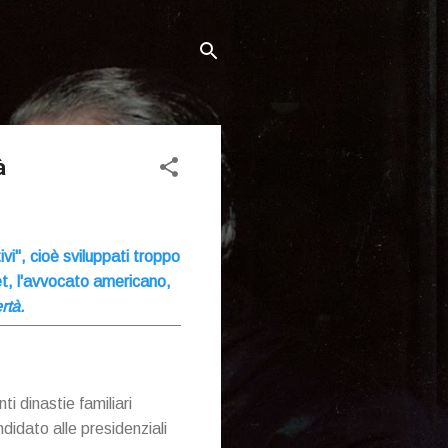
̀
vi", cioè sviluppati troppo
eset, l'avvocato americano,
rtà.
i dinastie familiari
didato alle presidenziali