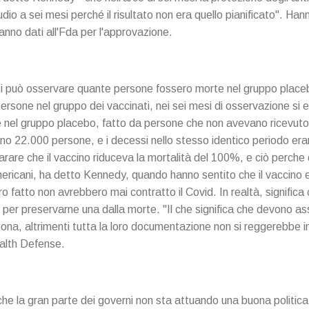
dio a sei mesi perché il risultato non era quello pianificato". Hanno
 hanno dati all'Fda per l'approvazione.
si può osservare quante persone fossero morte nel gruppo place
ersone nel gruppo dei vaccinati, nei sei mesi di osservazione si e
nel gruppo placebo, fatto da persone che non avevano ricevuto 
no 22.000 persone, e i decessi nello stesso identico periodo er
arare che il vaccino riduceva la mortalità del 100%, e ciò perche 
ericani, ha detto Kennedy, quando hanno sentito che il vaccino 
 fatto non avrebbero mai contratto il Covid. In realtà, significa 
er preservarne una dalla morte. "Il che significa che devono assi
a, altrimenti tutta la loro documentazione non si reggerebbe in 
ealth Defense.
he la gran parte dei governi non sta attuando una buona politica 