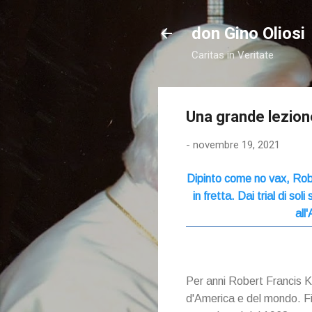
don Gino Oliosi
Caritas in Veritate
Una grande lezione 
-
novembre 19, 2021
Dipinto come no vax, Rober
in fretta. Dai trial di so
all
Per anni Robert Francis Ke
d'America e del mondo. Fig