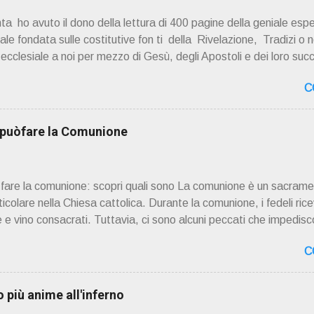
a ho avuto il dono della lettura di 400 pagine della geniale esp
e fondata sulle costitutive fon ti della Rivelazione, Tradizi o ne
à ecclesiale a noi per mezzo di Gesù, degli Apostoli e dei loro suc
 ad una lettura non pregiudiziale su don Enzo Boninsegna . Per gli 
C
 Del suo volume " ERO "CURATO" …ora son "da curare" pubblic
zo Boninsegna , per ordinazioni Via San Giovanni Pupatoro
8990 8824 PRESENTAZIONE R icordo che qualche secolo fa … 
i puòfare la Comunione
ssimo libro di Georges Bernanos , " DIARIO DI UN CURATO DI C
ò fare la comunione: scopri quali sono La comunione è un sacrame
rticolare nella Chiesa cattolica. Durante la comunione, i fedeli rice
 e vino consacrati. Tuttavia, ci sono alcuni peccati che impedisco
. Questi peccati sono considerati gravi o mortali e richiedono il
C
r ricevere la comunione nuovamente. 📖 Indice dei contenuti Pecc
Frode Occultismo Peccati gravi o mortali I peccati gravi o mortal
Dio in modo grave e deliberato. Questi peccati sono considerat
più anime all'inferno
 gli altri. Quando una persona commette un peccato grave, si sep