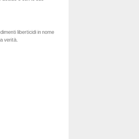
imenti liberticidi in nome
a verità.