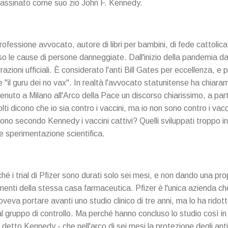
sassinato come suo zio John F. Kennedy.
ofessione avvocato, autore di libri per bambini, di fede cattolica,
eso le cause di persone danneggiate. Dall'inizio della pandemia da
azioni ufficiali. È considerato l'anti Bill Gates per eccellenza, e
me "il guru dei no vax". In realtà l'avvocato statunitense ha chia
enuto a Milano all'Arco della Pace un discorso chiarissimo, a part
olti dicono che io sia contro i vaccini, ma io non sono contro i vacc
 sono secondo Kennedy i vaccini cattivi? Quelli sviluppati troppo i
e sperimentazione scientifica.
 i trial di Pfizer sono durati solo sei mesi, e non dando una pro
umenti della stessa casa farmaceutica. Pfizer è l'unica azienda 
doveva portare avanti uno studio clinico di tre anni, ma lo ha ridott
l gruppo di controllo. Ma perché hanno concluso lo studio così in 
detto Kennedy - che nell'arco di sei mesi la protezione degli anti