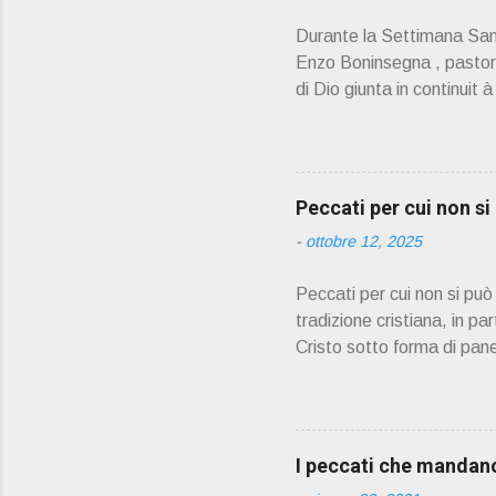
Durante la Settimana Sant
Enzo Boninsegna , pastoral
di Dio giunta in continuit 
Oliosi v orrei contribuire
scelto come Confessore.
PRESENTAZIONE" D on En
045 8201679 – Cell. 33
Peccati per cui non s
prete, ho letto un belli
-
ottobre 12, 2025
Peccati per cui non si pu
tradizione cristiana, in pa
Cristo sotto forma di pane
partecipare alla comunione
confessione prima di pote
Adulterio Furto Idolatria 
contro i comandamenti di 
I peccati che mandano 
la relazione con Dio e con