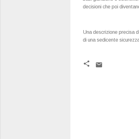
decisioni che poi diventan
Una descrizione precisa de
di una sedicente sicurezza
C
o
m
m
e
n
t