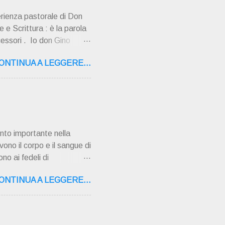
erienza pastorale di Don
 e Scrittura : è la parola
cessori . Io don Gino
ultimi tempi di vita l'ho
ONTINUA A LEGGERE...
o la sua "
,16 – 37134 Verona Tel.
"secolo" fa, da giovane
AMPAGNA ". È ispira...
nto importante nella
vono il corpo e il sangue di
no ai fedeli di
 pentimento e la
ONTINUA A LEGGERE...
ati gravi o mortali
i sono azioni che vanno
i gravi perché danneggiano
ara dalla grazia di Dio e