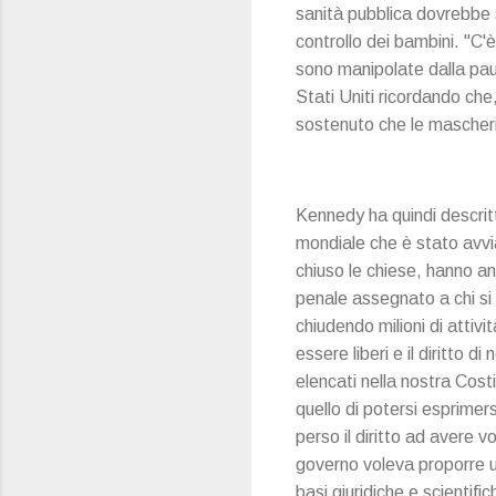
sanità pubblica dovrebbe s
controllo dei bambini. "C'
sono manipolate dalla paur
Stati Uniti ricordando che
sostenuto che le mascheri
Kennedy ha quindi descritt
mondiale che è stato avvia
chiuso le chiese, hanno an
penale assegnato a chi si è
chiudendo milioni di attiv
essere liberi e il diritto d
elencati nella nostra Costi
quello di potersi esprimer
perso il diritto ad avere 
governo voleva proporre u
basi giuridiche e scientif