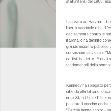
statunitensi del 1968, as
Laureato ad Harvard, di pr
libertà vaccinale e ha dif
decisamente contro le narr
italiana lo ha definito co
grande incontro pubblico t
convinzioni sui vaccini. "M
cattivi" ha detto. E quali
fondamentali della normal
Kennedy ha spiegato perché
citando alla lettera i doc
negli Stati Uniti e Pfizer 
poi dato il vaccino anche a
"Perché hanno capito - ha 