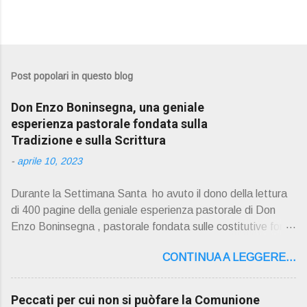
Post popolari in questo blog
Don Enzo Boninsegna, una geniale
esperienza pastorale fondata sulla
Tradizione e sulla Scrittura
-
aprile 10, 2023
Durante la Settimana Santa ho avuto il dono della lettura
di 400 pagine della geniale esperienza pastorale di Don
Enzo Boninsegna , pastorale fondata sulle costitutive fon ti
della Rivelazione, Tradizi o ne e Scrittura : è la parola di
CONTINUA A LEGGERE...
Dio giunta in continuit à ecclesiale a noi per mezzo di Gesù,
degli Apostoli e dei loro successori . Io don Gino Oliosi v
orrei contribuire ad una lettura non pregiudiziale su don
Peccati per cui non si puòfare la Comunione