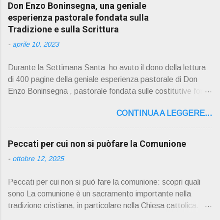
Don Enzo Boninsegna, una geniale
esperienza pastorale fondata sulla
Tradizione e sulla Scrittura
-
aprile 10, 2023
Durante la Settimana Santa ho avuto il dono della lettura
di 400 pagine della geniale esperienza pastorale di Don
Enzo Boninsegna , pastorale fondata sulle costitutive fon ti
della Rivelazione, Tradizi o ne e Scrittura : è la parola di
CONTINUA A LEGGERE...
Dio giunta in continuit à ecclesiale a noi per mezzo di Gesù,
degli Apostoli e dei loro successori . Io don Gino Oliosi v
orrei contribuire ad una lettura non pregiudiziale su don
Peccati per cui non si puòfare la Comunione
Enzo Boninsegna . Per gli ultimi tempi di vita l'ho scelto
-
ottobre 12, 2025
come Confessore. Del suo volume " ERO "CURATO" …
ora son "da curare" pubblico la sua " PRESENTAZIONE"
Peccati per cui non si può fare la comunione: scopri quali
D on Enzo Boninsegna , per ordinazioni Via San Giovanni
sono La comunione è un sacramento importante nella
Pupatoro,16 – 37134 Verona Tel. 045 8201679 – Cell.
tradizione cristiana, in particolare nella Chiesa cattolica.
338990 8824 PRESENTAZIONE R icordo che qualche
Durante la comunione, i fedeli ricevono il corpo e il sangue