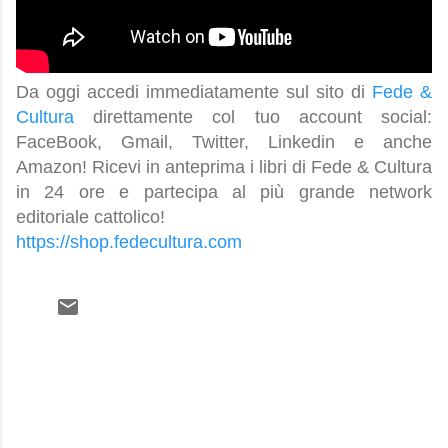
Da oggi accedi immediatamente sul sito di
Fede &
Cultura
direttamente col tuo account social:
FaceBook, Gmail, Twitter, Linkedin e anche
Amazon! Ricevi in anteprima i libri di Fede & Cultura
in 24 ore e partecipa al più grande network
editoriale cattolico!
https://shop.fedecultura.com
C
o
m
m