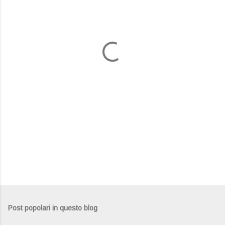
e
n
t
i
Post popolari in questo blog