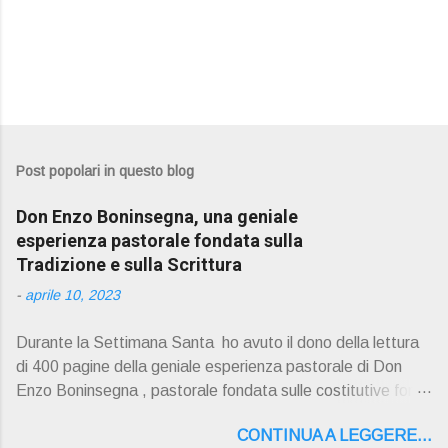
Post popolari in questo blog
Don Enzo Boninsegna, una geniale
esperienza pastorale fondata sulla
Tradizione e sulla Scrittura
-
aprile 10, 2023
Durante la Settimana Santa ho avuto il dono della lettura
di 400 pagine della geniale esperienza pastorale di Don
Enzo Boninsegna , pastorale fondata sulle costitutive fon ti
della Rivelazione, Tradizi o ne e Scrittura : è la parola di
CONTINUA A LEGGERE...
Dio giunta in continuit à ecclesiale a noi per mezzo di Gesù,