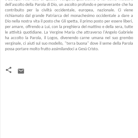
dell'ascolto della Parola di Dio, un ascolto profondo e perseverante che ha
contribuito per la civiltà occidentale, europea, nazionale. Ci viene
richiamato dal grande Patriarca del monachesimo occidentale a dare a
Dio nella nostra vita il posto che Gli spetta, il primo posto per essere liberi,
per amare, offrendo a Lui, con la preghiera del mattino e della sera, tutte
le attività quotidiane. La Vergine Maria che attraverso l'Angelo Gabriele
ha accolto la Parola, il Logos, divenendo carne umana nel suo grembo
verginale, ci aiuti sul suo modello, "terra buona" dove il seme della Parola
possa portare molto frutto assimilandoci a Gesù Cristo.
C
o
m
m
e
n
t