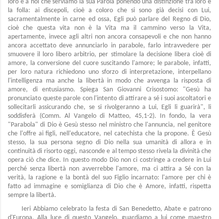
loro e a noi che serviamo la sua Parola ponendo una distinzione tra loro e
la folla: ai discepoli, cioè a coloro che si sono già decisi con Lui,
sacramentalmente in carne ed ossa, Egli può parlare del Regno di Dio,
cioè che questa vita non è la Vita ma il cammino verso la Vita,
apertamente, invece agli altri non ancora consapevoli e che non hanno
ancora accettato deve annunciarlo in parabole, farlo intravvedere per
smuovere il loro libero arbitrio, per stimolare la decisione libera cioè di
amore, la conversione del cuore suscitando l'amore; le parabole, infatti,
per loro natura richiedono uno sforzo di interpretazione, interpellano
l'intelligenza ma anche la libertà in modo che avvenga la risposta di
amore, di entusiasmo. Spiega San Giovanni Crisostomo: "Gesù ha
pronunciato queste parole con l'intento di attirare a sé i suoi ascoltatori e
sollecitarli assicurando che, se si rivolgeranno a Lui, Egli li guarirà", li
soddisferà (Comm. Al Vangelo di Matteo, 45,1-2). In fondo, la vera
"Parabola" di Dio è Gesù stesso nel ministro che l'annuncia, nel genitore
che l'offre ai figli, nell'educatore, nel catechista che la propone. È Gesù
stesso, la sua persona segno di Dio nella sua umanità di allora e in
continuità di risorto oggi, nasconde e al tempo stesso rivela la divinità che
opera ciò che dice. In questo modo Dio non ci costringe a credere in Lui
perché senza libertà non avverrebbe l'amore, ma ci attira a Sé con la
verità, la ragione e la bontà del suo Figlio incarnato: l'amore per chi è
fatto ad immagine e somiglianza di Dio che è Amore, infatti, rispetta
sempre la libertà.
Ieri Abbiamo celebrato la festa di San Benedetto, Abate e patrono
d'Europa. Alla luce di questo Vangelo, guardiamo a lui come maestro