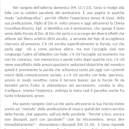
Nel vangelo dell'odierna domenica (Mt 13,1-23), Gesù si rivolge alla
folla con la celebre parabola del seminatore. È una pagina in qualche
modo "autobiografica", perché riflette l'esperienza stessa di Gesù, della
sua predicazione, Figlio di Dio in volto umano e oggi attraverso la Chiesa
Crocefisso-Risorto: Egli si identifica con il seminatore, che sparge il buon
seme della Parola di Dio, di Dio che parla e si accorge dei diversi effetti che
ottiene dal libero arbitrio dichi ascolta, a seconda del tipo di accoglienza
riservata all'annuncio. C'è chi ascolta superficialmente la Parola, Lui che
parla oggi ciò e come parlava allora, ma non l'accoglie cioè non
congiunge l'udire all'obbedire con fede; c'è chi l'accoglie sul momento ma
non ha costanza, non memorizza e perde tutto dopo qualche ora; c'è chi
viene sopraffatto dalle preoccupazioni e seduzioni idolatriche del mondo e
quindi è preminente la parola che schiavizza tanto più oggi con i potenti
mezzi della comunicazione sociale; e c'è chi ascolta con fede, speranza,
amore in modo recettivo come il terreno buono: qui la Parola fin da
bambini porta frutto in abbondanza nel sacramento, cambia la vita,
trasfigura, orienta l'esistenza, anticipa la meta cioè il paradiso anche fra
tante tribolazioni, prove.
Ma questo Vangelo cioè Lui che parla attraverso la Sua Parola insiste
anche sul "metodo" della predicazione di Gesù e quindi del nostro servizio
della Parola, cioè appunto, sull'uso delle parabole. "Perché a loro, ancora
non discepoli, parli con parabole?" cioè fai intravvedere, senza dire
immediatamente? – domandano i discepoli (Mt 13,10). E Gesù risponde