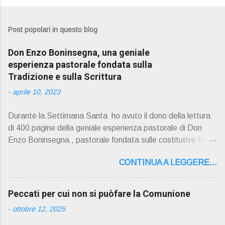
Post popolari in questo blog
Don Enzo Boninsegna, una geniale
esperienza pastorale fondata sulla
Tradizione e sulla Scrittura
-
aprile 10, 2023
Durante la Settimana Santa ho avuto il dono della lettura
di 400 pagine della geniale esperienza pastorale di Don
Enzo Boninsegna , pastorale fondata sulle costitutive fon ti
della Rivelazione, Tradizi o ne e Scrittura : è la parola di
CONTINUA A LEGGERE...
Dio giunta in continuit à ecclesiale a noi per mezzo di Gesù,
degli Apostoli e dei loro successori . Io don Gino Oliosi v
orrei contribuire ad una lettura non pregiudiziale su don
Peccati per cui non si puòfare la Comunione
Enzo Boninsegna . Per gli ultimi tempi di vita l'ho scelto
-
ottobre 12, 2025
come Confessore. Del suo volume " ERO "CURATO" …
ora son "da curare" pubblico la sua " PRESENTAZIONE"