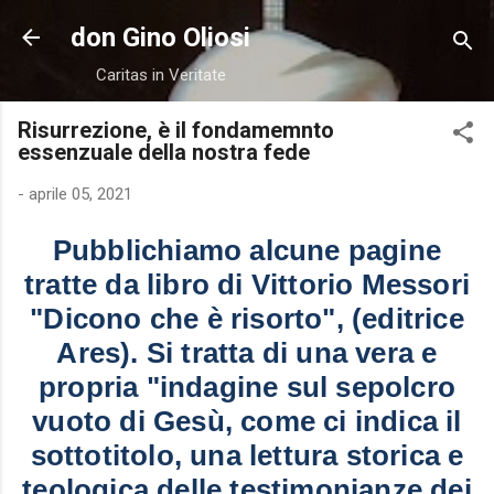
Passa ai contenuti principali
don Gino Oliosi
Caritas in Veritate
Risurrezione, è il fondamemnto
essenzuale della nostra fede
-
aprile 05, 2021
Pubblichiamo alcune pagine
tratte da libro di Vittorio Messori
"Dicono che è risorto", (editrice
Ares). Si tratta di una vera e
propria "indagine sul sepolcro
vuoto di Gesù, come ci indica il
sottotitolo, una lettura storica e
teologica delle testimonianze dei