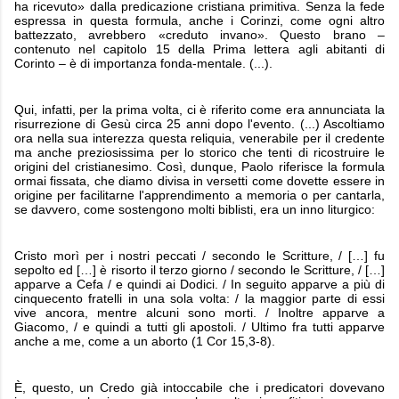
ha ricevuto» dalla predicazione cristiana primitiva. Senza la fede
espressa in questa formula, anche i Corinzi, come ogni altro
battezzato, avrebbero «creduto invano». Questo brano –
contenuto nel capitolo 15 della Prima lettera agli abitanti di
Corinto – è di importanza fonda-mentale. (...).
Qui, infatti, per la prima volta, ci è riferito come era annunciata la
risurrezione di Gesù circa 25 anni dopo l'evento. (...) Ascoltiamo
ora nella sua interezza questa reliquia, venerabile per il credente
ma anche preziosissima per lo storico che tenti di ricostruire le
origini del cristianesimo. Così, dunque, Paolo riferisce la formula
ormai fissata, che diamo divisa in versetti come dovette essere in
origine per facilitarne l'apprendimento a memoria o per cantarla,
se davvero, come sostengono molti biblisti, era un inno liturgico:
Cristo morì per i nostri peccati / secondo le Scritture, / […] fu
sepolto ed […] è risorto il terzo giorno / secondo le Scritture, / […]
apparve a Cefa / e quindi ai Dodici. / In seguito apparve a più di
cinquecento fratelli in una sola volta: / la maggior parte di essi
vive ancora, mentre alcuni sono morti. / Inoltre apparve a
Giacomo, / e quindi a tutti gli apostoli. / Ultimo fra tutti apparve
anche a me, come a un aborto (1 Cor 15,3-8).
È, questo, un Credo già intoccabile che i predicatori dovevano