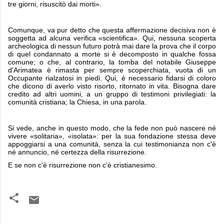
tre giorni, risuscitò dai morti».
Comunque, va pur detto che questa affermazione decisiva non è
soggetta ad alcuna verifica «scientifica». Qui, nessuna scoperta
archeologica di nessun futuro potrà mai dare la prova che il corpo
di quel condannato a morte si è decomposto in qualche fossa
comune; o che, al contrario, la tomba del notabile Giuseppe
d'Arimatea è rimasta per sempre scoperchiata, vuota di un
Occupante rialzatosi in piedi. Qui, è necessario fidarsi di coloro
che dicono di averlo visto risorto, ritornato in vita. Bisogna dare
credito ad altri uomini, a un gruppo di testimoni privilegiati: la
comunità cristiana; la Chiesa, in una parola.
Si vede, anche in questo modo, che la fede non può nascere né
vivere «solitaria», «isolata»: per la sua fondazione stessa deve
appoggiarsi a una comunità, senza la cui testimonianza non c'è
né annuncio, né certezza della risurrezione.
E se non c'è risurrezione non c'è cristianesimo.