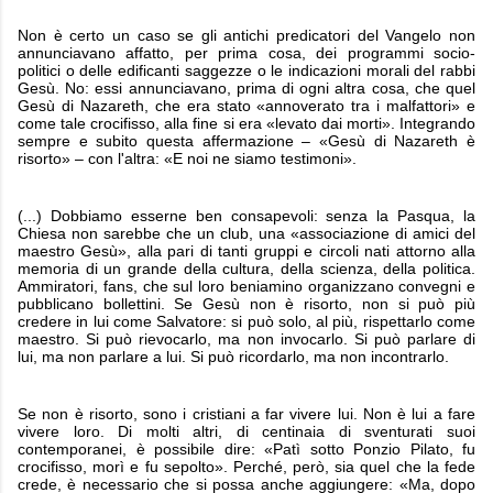
Non è certo un caso se gli antichi predicatori del Vangelo non
annunciavano affatto, per prima cosa, dei programmi socio-
politici o delle edificanti saggezze o le indicazioni morali del rabbi
Gesù. No: essi annunciavano, prima di ogni altra cosa, che quel
Gesù di Nazareth, che era stato «annoverato tra i malfattori» e
come tale crocifisso, alla fine si era «levato dai morti». Integrando
sempre e subito questa affermazione – «Gesù di Nazareth è
risorto» – con l'altra: «E noi ne siamo testimoni».
(...) Dobbiamo esserne ben consapevoli: senza la Pasqua, la
Chiesa non sarebbe che un club, una «associazione di amici del
maestro Gesù», alla pari di tanti gruppi e circoli nati attorno alla
memoria di un grande della cultura, della scienza, della politica.
Ammiratori, fans, che sul loro beniamino organizzano convegni e
pubblicano bollettini. Se Gesù non è risorto, non si può più
credere in lui come Salvatore: si può solo, al più, rispettarlo come
maestro. Si può rievocarlo, ma non invocarlo. Si può parlare di
lui, ma non parlare a lui. Si può ricordarlo, ma non incontrarlo.
Se non è risorto, sono i cristiani a far vivere lui. Non è lui a fare
vivere loro. Di molti altri, di centinaia di sventurati suoi
contemporanei, è possibile dire: «Patì sotto Ponzio Pilato, fu
crocifisso, morì e fu sepolto». Perché, però, sia quel che la fede
crede, è necessario che si possa anche aggiungere: «Ma, dopo