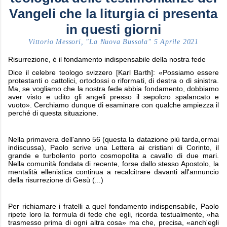
Vangeli che la liturgia ci presenta
in questi giorni
Vittorio Messori, "La Nuova Bussola" 5 Aprile 2021
Risurrezione, è il fondamento indispensabile della nostra fede
Dice il celebre teologo svizzero [Karl Barth]: «Possiamo essere
protestanti o cattolici, ortodossi o riformati, di destra o di sinistra.
Ma, se vogliamo che la nostra fede abbia fondamento, dobbiamo
aver visto e udito gli angeli presso il sepolcro spalancato e
vuoto». Cerchiamo dunque di esaminare con qualche ampiezza il
perché di questa situazione.
Nella primavera dell'anno 56 (questa la datazione più tarda,ormai
indiscussa), Paolo scrive una Lettera ai cristiani di Corinto, il
grande e turbolento porto cosmopolita a cavallo di due mari.
Nella comunità fondata di recente, forse dallo stesso Apostolo, la
mentalità ellenistica continua a recalcitrare davanti all'annuncio
della risurrezione di Gesù (...)
Per richiamare i fratelli a quel fondamento indispensabile, Paolo
ripete loro la formula di fede che egli, ricorda testualmente, «ha
trasmesso prima di ogni altra cosa» ma che, precisa, «anch'egli