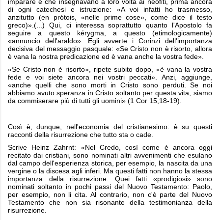
imparare e che insegnavano a loro volta ai neofiti, prima ancora
di ogni catechesi e istruzione: «A voi infatti ho trasmesso,
anzitutto (en prótois, «nelle prime cose», come dice il testo
greco)».(...) Qui, ci interessa soprattutto quanto l'Apostolo fa
seguire a questo kérygma, a questo (etimologicamente)
«annuncio dell'araldo». Egli avverte i Corinzi dell'importanza
decisiva del messaggio pasquale: «Se Cristo non è risorto, allora
è vana la nostra predicazione ed è vana anche la vostra fede».
«Se Cristo non è risorto», ripete subito dopo, «è vana la vostra
fede e voi siete ancora nei vostri peccati». Anzi, aggiunge,
«anche quelli che sono morti in Cristo sono perduti. Se noi
abbiamo avuto speranza in Cristo soltanto per questa vita, siamo
da commiserare più di tutti gli uomini» (1 Cor 15,18-19).
Così è, dunque, nell'economia del cristianesimo: è su questi
racconti della risurrezione che tutto sta o cade.
Scrive Heinz Zahrnt: «Nel Credo, così come è ancora oggi
recitato dai cristiani, sono nominati altri avvenimenti che esulano
dal campo dell'esperienza storica, per esempio, la nascita da una
vergine o la discesa agli inferi. Ma questi fatti non hanno la stessa
importanza della risurrezione. Quei fatti «prodigiosi» sono
nominati soltanto in pochi passi del Nuovo Testamento: Paolo,
per esempio, non li cita. Al contrario, non c'è parte del Nuovo
Testamento che non sia risonante della testimonianza della
risurrezione.