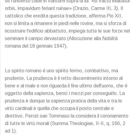
se l'universo cade in frantumi sopra di lui: «si fractu inlabatur
orbis, impavidum feriant ruinae» (Orazio, Carme III, 3). Il
cattolico che eredita questa tradizione, afferma Pio XII,
non si limita a rimanere in piedi nelle rovine, ma si sforza di
ricostruire l'edificio abbattuto, impiega tutte le sue forze nel
seminare il campo devastato (Allocuzione alla Nobiltà
romana del 18 gennaio 1947).
Lo spirito romano è uno spirito fermo, combattivo, ma
prudente. La prudenza è il retto discernimento intorno al
bene e al male e non riguarda il fine ultimo dell'uomo, che è
oggetto della sapienza, bensì i mezzi per conseguirlo. La
prudenza è dunque la sapienza pratica della vita e tra le
virtù cardinali è quella che occupa il posto centrale e
direttivo. Perciò san Tommaso la considera il coronamento
di tutte le virtù morali (Summa Theologiae, II-II, q. 166, 2
ad 1).