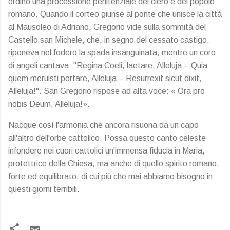
ordinò una processione penitenziale del clero e del popolo
romano. Quando il corteo giunse al ponte che unisce la città
al Mausoleo di Adriano, Gregorio vide sulla sommità del
Castello san Michele, che, in segno del cessato castigo,
riponeva nel fodero la spada insanguinata, mentre un coro
di angeli cantava: "Regina Coeli, laetare, Alleluja – Quia
quem meruisti portare, Alleluja – Resurrexit sicut dixit,
Alleluja!". San Gregorio rispose ad alta voce: « Ora pro
nobis Deum, Alleluja!».
Nacque così l'armonia che ancora risuona da un capo
all'altro dell'orbe cattolico. Possa questo canto celeste
infondere nei cuori cattolici un'immensa fiducia in Maria,
protettrice della Chiesa, ma anche di quello spirito romano,
forte ed equilibrato, di cui più che mai abbiamo bisogno in
questi giorni terribili.