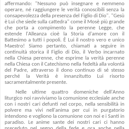
affermando: "Nessuno può insegnare e nemmeno
operare, né raggiungere le verità conoscibili senza la
consapevolezza della presenza del Figlio di Dio". "Gesù
è Lui che siede sulla cattedra" come il Mosè più grande
che porta a compimento la perenne Legge, che
estende l'Alleanza cioè la Storia d'amore con il
Battesimo a tutti i popoli. È Lui il nostro vero e unico
Maestro! Siamo pertanto, chiamati a seguire in
continuità storica il Figlio di Dio, il Verbo incarnato
nella Chiesa perenne, che esprime la verità perenne
nella Chiesa con il Catechismo nella fedeltà alla volontà
del Padre, attraverso il dono continuo di sé stesso
perché la Verità è innanzitutto Lui risorto
sacramentalmente presente.
Nelle ultime quattro domeniche dell'Anno
liturgico noi ravviviamo la comunione ecclesiale anche
con i nostri cari defunti nel corpo, nella sensibilità in
polvere ma vivi nell'anima per cui in purgatorio
intendono e vogliono la comunione con noi e i Santi in
paradiso. Le anime sante dei nostri cari ci hanno
preceduto nel segno della fede e ora anche nella