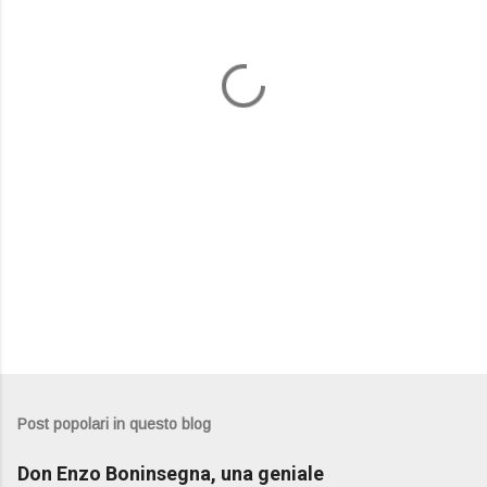
n
t
i
Post popolari in questo blog
Don Enzo Boninsegna, una geniale