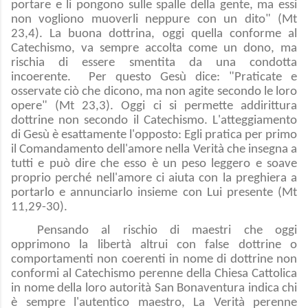
portare e li pongono sulle spalle della gente, ma essi
non vogliono muoverli neppure con un dito" (Mt
23,4). La buona dottrina, oggi quella conforme al
Catechismo, va sempre accolta come un dono, ma
rischia di essere smentita da una condotta
incoerente. Per questo Gesù dice: "Praticate e
osservate ciò che dicono, ma non agite secondo le loro
opere" (Mt 23,3). Oggi ci si permette addirittura
dottrine non secondo il Catechismo. L'atteggiamento
di Gesù è esattamente l'opposto: Egli pratica per primo
il Comandamento dell'amore nella Verità che insegna a
tutti e può dire che esso è un peso leggero e soave
proprio perché nell'amore ci aiuta con la preghiera a
portarlo e annunciarlo insieme con Lui presente (Mt
11,29-30).
Pensando al rischio di maestri che oggi
opprimono la libertà altrui con false dottrine o
comportamenti non coerenti in nome di dottrine non
conformi al Catechismo perenne della Chiesa Cattolica
in nome della loro autorità San Bonaventura indica chi
è sempre l'autentico maestro, La Verità perenne