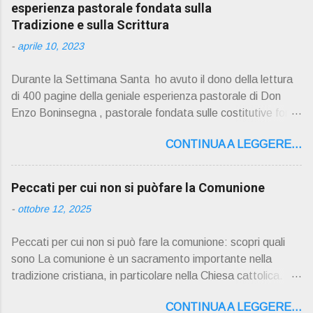
esperienza pastorale fondata sulla
Tradizione e sulla Scrittura
-
aprile 10, 2023
Durante la Settimana Santa ho avuto il dono della lettura
di 400 pagine della geniale esperienza pastorale di Don
Enzo Boninsegna , pastorale fondata sulle costitutive fon ti
della Rivelazione, Tradizi o ne e Scrittura : è la parola di
CONTINUA A LEGGERE...
Dio giunta in continuit à ecclesiale a noi per mezzo di Gesù,
degli Apostoli e dei loro successori . Io don Gino Oliosi v
orrei contribuire ad una lettura non pregiudiziale su don
Peccati per cui non si puòfare la Comunione
Enzo Boninsegna . Per gli ultimi tempi di vita l'ho scelto
-
ottobre 12, 2025
come Confessore. Del suo volume " ERO "CURATO" …
ora son "da curare" pubblico la sua " PRESENTAZIONE"
Peccati per cui non si può fare la comunione: scopri quali
D on Enzo Boninsegna , per ordinazioni Via San Giovanni
sono La comunione è un sacramento importante nella
Pupatoro,16 – 37134 Verona Tel. 045 8201679 – Cell.
tradizione cristiana, in particolare nella Chiesa cattolica.
338990 8824 PRESENTAZIONE R icordo che qualche
Durante la comunione, i fedeli ricevono il corpo e il sangue
secolo fa … "secolo" fa, da giovane prete, ho letto un
CONTINUA A LEGGERE...
di Cristo sotto forma di pane e vino consacrati. Tuttavia, ci