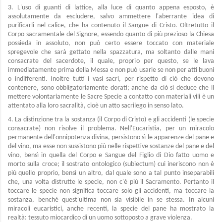
3. L'uso di guanti di lattice, alla luce di quanto appena esposto, è
assolutamente da escludere, salvo ammettere l'aberrante idea di
purificarli nel calice, che ha contenuto il Sangue di Cristo. Oltretutto il
Corpo sacramentale del Signore, essendo quanto di più prezioso la Chiesa
possieda in assoluto, non può certo essere toccato con materiale
spregevole che sarà gettato nella spazzatura, ma soltanto dalle mani
consacrate del sacerdote, il quale, proprio per questo, se le lava
immediatamente prima della Messa e non può usarle se non per atti buoni
o indifferenti. Inoltre tutti i vasi sacri, per rispetto di ciò che devono
contenere, sono obbligatoriamente dorati; anche da ciò si deduce che il
mettere volontariamente le Sacre Specie a contatto con materiali vili è un
attentato alla loro sacralità, cioè un atto sacrilego in senso lato.
4. La distinzione tra la sostanza (il Corpo di Cristo) e gli accidenti (le specie
consacrate) non risolve il problema. Nell'Eucaristia, per un miracolo
permanente dell'onnipotenza divina, persistono sì le apparenze del pane e
del vino, ma esse non sussistono più nelle rispettive sostanze del pane e del
vino, bensì in quella del Corpo e Sangue del Figlio di Dio fatto uomo e
morto sulla croce; il sostrato ontologico (subiectum) cui ineriscono non è
più quello proprio, bensì un altro, dal quale sono a tal punto inseparabili
che, una volta distrutte le specie, non c'è più il Sacramento. Pertanto il
toccare le specie non significa toccare solo gli accidenti, ma toccare la
sostanza, benché quest'ultima non sia visibile in se stessa. In alcuni
miracoli eucaristici, anche recenti, la specie del pane ha mostrato la
realtà: tessuto miocardico di un uomo sottoposto a grave violenza.