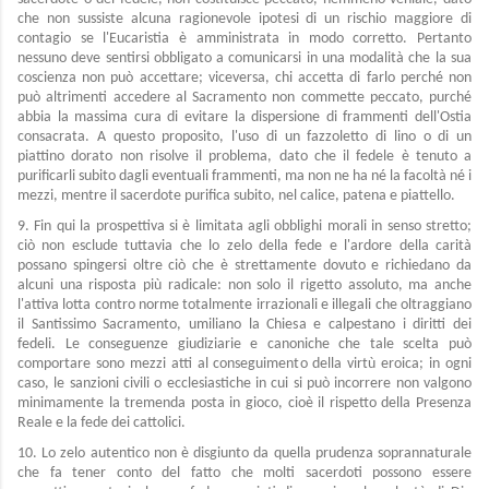
che non sussiste alcuna ragionevole ipotesi di un rischio maggiore di
contagio se l'Eucaristia è amministrata in modo corretto. Pertanto
nessuno deve sentirsi obbligato a comunicarsi in una modalità che la sua
coscienza non può accettare; viceversa, chi accetta di farlo perché non
può altrimenti accedere al Sacramento non commette peccato, purché
abbia la massima cura di evitare la dispersione di frammenti dell'Ostia
consacrata. A questo proposito, l'uso di un fazzoletto di lino o di un
piattino dorato non risolve il problema, dato che il fedele è tenuto a
purificarli subito dagli eventuali frammenti, ma non ne ha né la facoltà né i
mezzi, mentre il sacerdote purifica subito, nel calice, patena e piattello.
9. Fin qui la prospettiva si è limitata agli obblighi morali in senso stretto;
ciò non esclude tuttavia che lo zelo della fede e l'ardore della carità
possano spingersi oltre ciò che è strettamente dovuto e richiedano da
alcuni una risposta più radicale: non solo il rigetto assoluto, ma anche
l'attiva lotta contro norme totalmente irrazionali e illegali che oltraggiano
il Santissimo Sacramento, umiliano la Chiesa e calpestano i diritti dei
fedeli. Le conseguenze giudiziarie e canoniche che tale scelta può
comportare sono mezzi atti al conseguimento della virtù eroica; in ogni
caso, le sanzioni civili o ecclesiastiche in cui si può incorrere non valgono
minimamente la tremenda posta in gioco, cioè il rispetto della Presenza
Reale e la fede dei cattolici.
10. Lo zelo autentico non è disgiunto da quella prudenza soprannaturale
che fa tener conto del fatto che molti sacerdoti possono essere