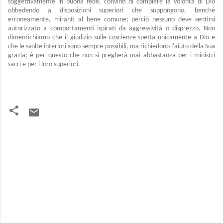
soggettivamente in buona fede, convinti di compiere la volontà di Dio
obbedendo a disposizioni superiori che suppongono, benché
erroneamente, miranti al bene comune; perciò nessuno deve sentirsi
autorizzato a comportamenti ispirati da aggressività o disprezzo. Non
dimentichiamo che il giudizio sulle coscienze spetta unicamente a Dio e
che le svolte interiori sono sempre possibili, ma richiedono l'aiuto della Sua
grazia; è per questo che non si pregherà mai abbastanza per i ministri
sacri e per i loro superiori.
C
o
m
m
e
n
t