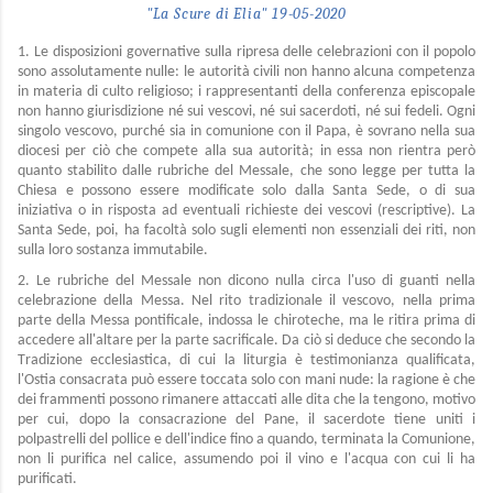
"La Scure di Elia" 19-05-2020
1. Le disposizioni governative sulla ripresa delle celebrazioni con il popolo
sono assolutamente nulle: le autorità civili non hanno alcuna competenza
in materia di culto religioso; i rappresentanti della conferenza episcopale
non hanno giurisdizione né sui vescovi, né sui sacerdoti, né sui fedeli. Ogni
singolo vescovo, purché sia in comunione con il Papa, è sovrano nella sua
diocesi per ciò che compete alla sua autorità; in essa non rientra però
quanto stabilito dalle rubriche del Messale, che sono legge per tutta la
Chiesa e possono essere modificate solo dalla Santa Sede, o di sua
iniziativa o in risposta ad eventuali richieste dei vescovi (rescriptive). La
Santa Sede, poi, ha facoltà solo sugli elementi non essenziali dei riti, non
sulla loro sostanza immutabile.
2. Le rubriche del Messale non dicono nulla circa l'uso di guanti nella
celebrazione della Messa. Nel rito tradizionale il vescovo, nella prima
parte della Messa pontificale, indossa le chiroteche, ma le ritira prima di
accedere all'altare per la parte sacrificale. Da ciò si deduce che secondo la
Tradizione ecclesiastica, di cui la liturgia è testimonianza qualificata,
l'Ostia consacrata può essere toccata solo con mani nude: la ragione è che
dei frammenti possono rimanere attaccati alle dita che la tengono, motivo
per cui, dopo la consacrazione del Pane, il sacerdote tiene uniti i
polpastrelli del pollice e dell'indice fino a quando, terminata la Comunione,
non li purifica nel calice, assumendo poi il vino e l'acqua con cui li ha
purificati.