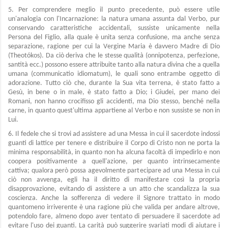
5. Per comprendere meglio il punto precedente, può essere utile
un'analogia con l'Incarnazione: la natura umana assunta dal Verbo, pur
conservando caratteristiche accidentali, sussiste unicamente nella
Persona del Figlio, alla quale è unita senza confusione, ma anche senza
separazione, ragione per cui la Vergine Maria è davvero Madre di Dio
(Theotókos). Da ciò deriva che le stesse qualità (onnipotenza, perfezione,
santità ecc.) possono essere attribuite tanto alla natura divina che a quella
umana (communicatio idiomatum), le quali sono entrambe oggetto di
adorazione. Tutto ciò che, durante la Sua vita terrena, è stato fatto a
Gesù, in bene o in male, è stato fatto a Dio; i Giudei, per mano dei
Romani, non hanno crocifisso gli accidenti, ma Dio stesso, benché nella
carne, in quanto quest'ultima appartiene al Verbo e non sussiste se non in
Lui.
6. Il fedele che si trovi ad assistere ad una Messa in cui il sacerdote indossi
guanti di lattice per tenere e distribuire il Corpo di Cristo non ne porta la
minima responsabilità, in quanto non ha alcuna facoltà di impedirlo e non
coopera positivamente a quell'azione, per quanto intrinsecamente
cattiva; qualora però possa agevolmente partecipare ad una Messa in cui
ciò non avvenga, egli ha il diritto di manifestare così la propria
disapprovazione, evitando di assistere a un atto che scandalizza la sua
coscienza. Anche la sofferenza di vedere il Signore trattato in modo
quantomeno irriverente è una ragione più che valida per andare altrove,
potendolo fare, almeno dopo aver tentato di persuadere il sacerdote ad
evitare l'uso dei guanti. La carità può suggerire svariati modi di aiutare i