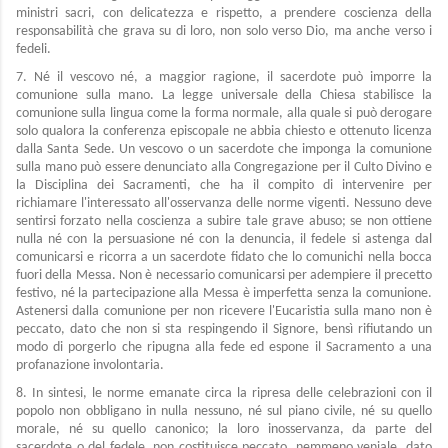
ministri sacri, con delicatezza e rispetto, a prendere coscienza della
responsabilità che grava su di loro, non solo verso Dio, ma anche verso i
fedeli.
7. Né il vescovo né, a maggior ragione, il sacerdote può imporre la
comunione sulla mano. La legge universale della Chiesa stabilisce la
comunione sulla lingua come la forma normale, alla quale si può derogare
solo qualora la conferenza episcopale ne abbia chiesto e ottenuto licenza
dalla Santa Sede. Un vescovo o un sacerdote che imponga la comunione
sulla mano può essere denunciato alla Congregazione per il Culto Divino e
la Disciplina dei Sacramenti, che ha il compito di intervenire per
richiamare l'interessato all'osservanza delle norme vigenti. Nessuno deve
sentirsi forzato nella coscienza a subire tale grave abuso; se non ottiene
nulla né con la persuasione né con la denuncia, il fedele si astenga dal
comunicarsi e ricorra a un sacerdote fidato che lo comunichi nella bocca
fuori della Messa. Non è necessario comunicarsi per adempiere il precetto
festivo, né la partecipazione alla Messa è imperfetta senza la comunione.
Astenersi dalla comunione per non ricevere l'Eucaristia sulla mano non è
peccato, dato che non si sta respingendo il Signore, bensì rifiutando un
modo di porgerlo che ripugna alla fede ed espone il Sacramento a una
profanazione involontaria.
8. In sintesi, le norme emanate circa la ripresa delle celebrazioni con il
popolo non obbligano in nulla nessuno, né sul piano civile, né su quello
morale, né su quello canonico; la loro inosservanza, da parte del
sacerdote o del fedele, non costituisce peccato, nemmeno veniale, dato