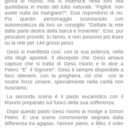
gloria di risorto, ma si inserisce nella loro vita
quotidiana in modo del tutto naturale. "Figlioli, non
avete nulla da mangiare?". Essi rispondono di no.
Poi questo personaggio sconosciuto con
autorevolezza dà loro un consiglio: "Gettate la rete
dalla parte destra della barca e troverete". Essi, pur
pescatori provetti, lo fanno, e non possono più tirare
su la rete per 144 grossi pesci.
Gesù si manifesta così, con la sua potenza, nella
vita degli apostoli. Il discepolo che Gesù amava
capisce che si tratta di Gesù risorto e lo dice a
Pietro: "E' il Signore!". Gesù è sempre disponibile a
farci ottenere, con la preghiera, ciò che con le
nostre forze umane, specialmente nella carità non
riusciamo.
La seconda scena è il pasto eucaristico con il
Risorto preparato sul fuoco della sua sofferenza.
Dopo questo pasto Gesù risorto ai rivolge a Simon
Pietro. E' una scena commovente segnata dalla
differenza tra
agapao, l'amore pieno, e filèo, il voler