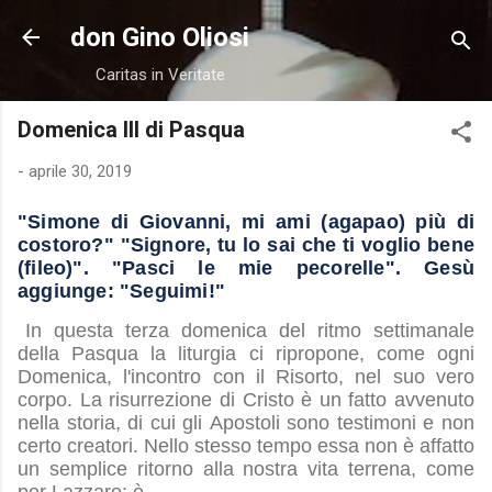
Passa ai contenuti principali
don Gino Oliosi
Caritas in Veritate
Domenica III di Pasqua
-
aprile 30, 2019
"Simone di Giovanni, mi ami (agapao) più di
costoro?" "Signore, tu lo sai che ti voglio bene
(fileo)". "Pasci le mie pecorelle". Gesù
aggiunge: "Seguimi!"
In questa terza domenica del ritmo settimanale
della Pasqua la liturgia ci ripropone, come ogni
Domenica, l'incontro con il Risorto, nel suo vero
corpo. La risurrezione di Cristo è un fatto avvenuto
nella storia, di cui gli Apostoli sono testimoni e non
certo creatori. Nello stesso tempo essa non è affatto
un semplice ritorno alla nostra vita terrena, come