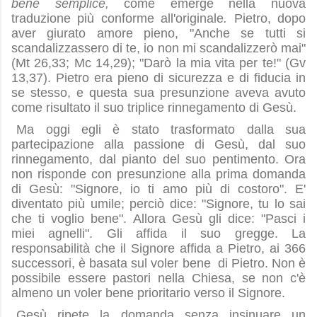
bene semplice,
come emerge nella nuova
traduzione più conforme all'originale
.
Pietro, dopo
aver giurato amore pieno, "Anche se tutti si
scandalizzassero di te, io non mi scandalizzerò mai"
(Mt 26,33; Mc 14,29); "Darò la mia vita per te!" (Gv
13,37). Pietro era pieno di sicurezza e di fiducia in
se stesso, e questa sua presunzione aveva avuto
come risultato il suo triplice rinnegamento di Gesù.
Ma oggi egli è stato trasformato dalla sua
partecipazione alla passione di Gesù, dal suo
rinnegamento, dal pianto del suo pentimento. Ora
non risponde con presunzione alla prima domanda
di Gesù: "Signore, io ti amo più di costoro". E'
diventato più umile; perciò dice: "Signore, tu lo sai
che ti voglio bene". Allora Gesù gli dice: "Pasci i
miei agnelli". Gli affida il suo gregge. La
responsabilità che il Signore affida a Pietro, ai 366
successori, è basata sul voler bene di Pietro. Non è
possibile essere pastori nella Chiesa, se non c'è
almeno un voler bene prioritario verso il Signore.
Gesù ripete la domanda senza insinuare un