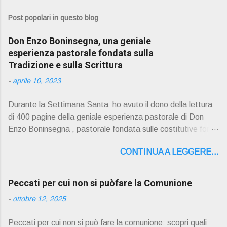
Post popolari in questo blog
Don Enzo Boninsegna, una geniale
esperienza pastorale fondata sulla
Tradizione e sulla Scrittura
-
aprile 10, 2023
Durante la Settimana Santa ho avuto il dono della lettura
di 400 pagine della geniale esperienza pastorale di Don
Enzo Boninsegna , pastorale fondata sulle costitutive fon ti
della Rivelazione, Tradizi o ne e Scrittura : è la parola di
CONTINUA A LEGGERE...
Dio giunta in continuit à ecclesiale a noi per mezzo di Gesù,
degli Apostoli e dei loro successori . Io don Gino Oliosi v
orrei contribuire ad una lettura non pregiudiziale su don
Peccati per cui non si puòfare la Comunione
Enzo Boninsegna . Per gli ultimi tempi di vita l'ho scelto
-
ottobre 12, 2025
come Confessore. Del suo volume " ERO "CURATO" …
ora son "da curare" pubblico la sua " PRESENTAZIONE"
Peccati per cui non si può fare la comunione: scopri quali
D on Enzo Boninsegna , per ordinazioni Via San Giovanni